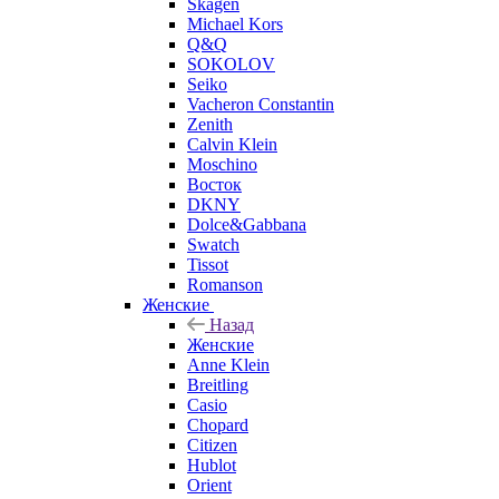
Skagen
Michael Kors
Q&Q
SOKOLOV
Seiko
Vacheron Constantin
Zenith
Calvin Klein
Moschino
Восток
DKNY
Dolce&Gabbana
Swatch
Tissot
Romanson
Женские
Назад
Женские
Anne Klein
Breitling
Casio
Chopard
Citizen
Hublot
Orient