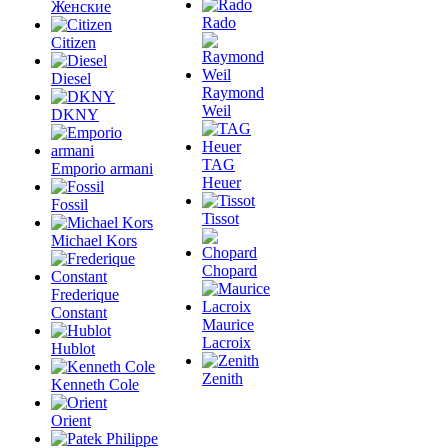
Женские
Rado
Citizen
Diesel
Raymond
Weil
DKNY
TAG
Emporio armani
Heuer
Fossil
Tissot
Michael Kors
Chopard
Frederique
Constant
Maurice
Lacroix
Hublot
Zenith
Kenneth Cole
Orient