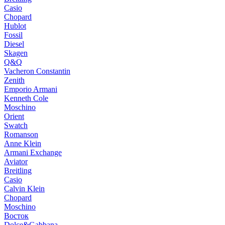
Casio
Chopard
Hublot
Fossil
Diesel
Skagen
Q&Q
Vacheron Constantin
Zenith
Emporio Armani
Kenneth Cole
Moschino
Orient
Swatch
Romanson
Anne Klein
Armani Exchange
Aviator
Breitling
Casio
Calvin Klein
Chopard
Moschino
Восток
Dolce&Gabbana