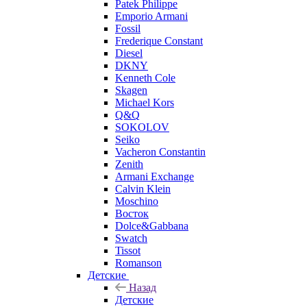
Patek Philippe
Emporio Armani
Fossil
Frederique Constant
Diesel
DKNY
Kenneth Cole
Skagen
Michael Kors
Q&Q
SOKOLOV
Seiko
Vacheron Constantin
Zenith
Armani Exchange
Calvin Klein
Moschino
Восток
Dolce&Gabbana
Swatch
Tissot
Romanson
Детские
Назад
Детские