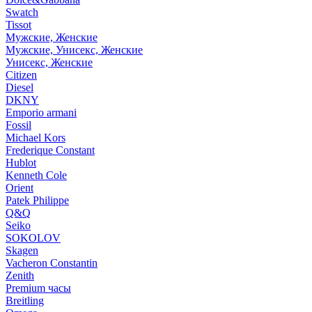
Swatch
Tissot
Мужские, Женские
Мужские, Унисекс, Женские
Унисекс, Женские
Citizen
Diesel
DKNY
Emporio armani
Fossil
Michael Kors
Frederique Constant
Hublot
Kenneth Cole
Orient
Patek Philippe
Q&Q
Seiko
SOKOLOV
Skagen
Vacheron Constantin
Zenith
Premium часы
Breitling