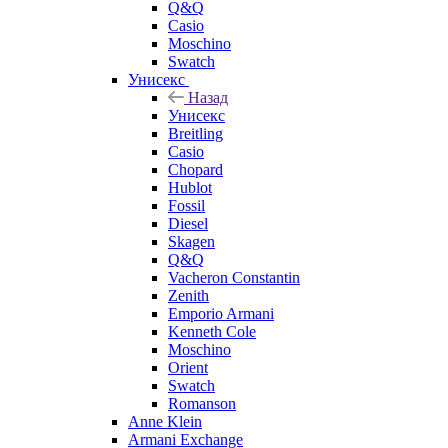
Q&Q
Casio
Moschino
Swatch
Унисекс
Назад
Унисекс
Breitling
Casio
Chopard
Hublot
Fossil
Diesel
Skagen
Q&Q
Vacheron Constantin
Zenith
Emporio Armani
Kenneth Cole
Moschino
Orient
Swatch
Romanson
Anne Klein
Armani Exchange