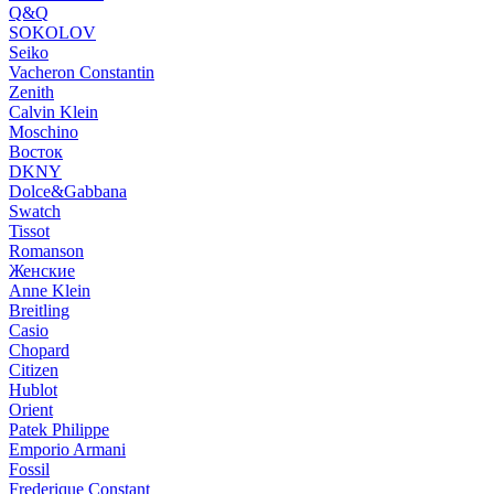
Q&Q
SOKOLOV
Seiko
Vacheron Constantin
Zenith
Calvin Klein
Moschino
Восток
DKNY
Dolce&Gabbana
Swatch
Tissot
Romanson
Женские
Anne Klein
Breitling
Casio
Chopard
Citizen
Hublot
Orient
Patek Philippe
Emporio Armani
Fossil
Frederique Constant