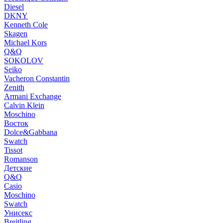
Diesel
DKNY
Kenneth Cole
Skagen
Michael Kors
Q&Q
SOKOLOV
Seiko
Vacheron Constantin
Zenith
Armani Exchange
Calvin Klein
Moschino
Восток
Dolce&Gabbana
Swatch
Tissot
Romanson
Детские
Q&Q
Casio
Moschino
Swatch
Унисекс
Breitling