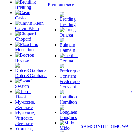
Premium часы
Breitling
Casio
Breitling
Calvin Klein
Omega
Chopard
Moschino
Balmain
Восток
Certina
Dolce&Gabbana
Frederique
Swatch
Constant
Tissot
Мужские,
Hamilton
Женские
Мужские,
Longines
Унисекс,
Женские
SAMSONITE
RIMOWA
Mido
Унисекс,