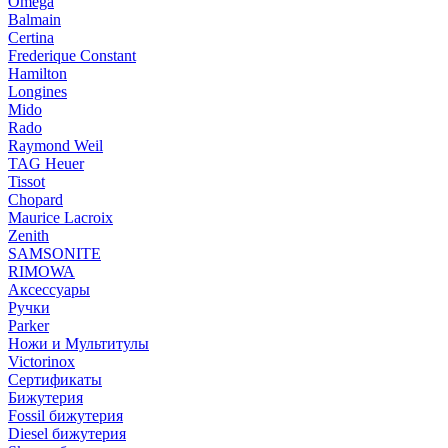
Omega
Balmain
Certina
Frederique Constant
Hamilton
Longines
Mido
Rado
Raymond Weil
TAG Heuer
Tissot
Chopard
Maurice Lacroix
Zenith
SAMSONITE
RIMOWA
Аксессуары
Ручки
Parker
Ножи и Мультитулы
Victorinox
Сертификаты
Бижутерия
Fossil бижутерия
Diesel бижутерия