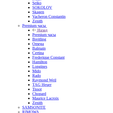
Seiko
SOKOLOV
Skagen
Vacheron Constantin
Zenith
Premium часы
Назад
Premium часы
Breitling
Omega
Balmain
Certina
Frederique Constant
Hamilton
Longines
Mido
Rado
Raymond Weil
TAG Heuer
Tissot
Chopard
Maurice Lacroix
Zenith
SAMSONITE
RIMOWA