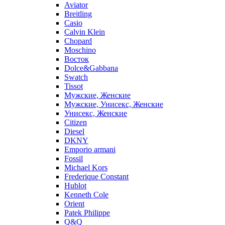
Aviator
Breitling
Casio
Calvin Klein
Chopard
Moschino
Восток
Dolce&Gabbana
Swatch
Tissot
Мужские, Женские
Мужские, Унисекс, Женские
Унисекс, Женские
Citizen
Diesel
DKNY
Emporio armani
Fossil
Michael Kors
Frederique Constant
Hublot
Kenneth Cole
Orient
Patek Philippe
Q&Q