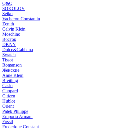
Q&Q
SOKOLOV
Seiko
Vacheron Constantin
Zenith
Calvin Klein
Moschino
Восток
DKNY
Dolce&Gabbana
Swatch
Tissot
Romanson
Женские
Anne Klein
Breitling
Casio
Chopard
Citizen
Hublot
Orient
Patek Philippe
Emporio Armani
Fossil
Frederique Constant