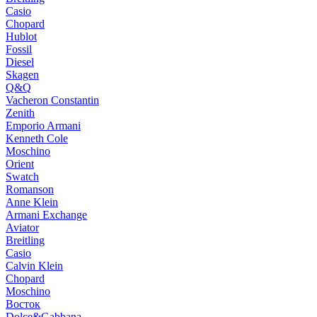
Casio
Chopard
Hublot
Fossil
Diesel
Skagen
Q&Q
Vacheron Constantin
Zenith
Emporio Armani
Kenneth Cole
Moschino
Orient
Swatch
Romanson
Anne Klein
Armani Exchange
Aviator
Breitling
Casio
Calvin Klein
Chopard
Moschino
Восток
Dolce&Gabbana