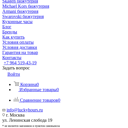
Skagen бижутерия
Michael Kors бижутерия
Armani бижутерия
Swarovski бижутерия
Кухонные часы
Блог
Бренды
Как купить
Условия оплаты
Условия доставки
Гарантия на товар
Контакты
+7 964 519-43-19
Задать вопрос
Войти
Корзина
0
Избранные товары
0
Сравнение товаров
0
info@luckyhours.ru
г. Москва
ул. Ленинская слобода 19
* не является магазином и пунктом самовывоза