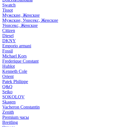
Swatch
Tissot
Мужские, Женские
Мужские, Унисекс, Женские
Унисекс, Женские
Citizen
Diesel
DKNY
Emporio armani
Fossil
Michael Kors
Frederique Constant
Hublot
Kenneth Cole
Orient
Patek Philippe
Q&Q
Seiko
SOKOLOV
Skagen
Vacheron Constantin
Zenith
Premium часы
Breitling