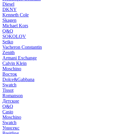
Diesel
DKNY
Kenneth Cole
Skagen
Michael Kors
Q&Q
SOKOLOV
Seiko
Vacheron Constantin
Zenith
Armani Exchange
Calvin Klein
Moschino
Восток
Dolce&Gabbana
Swatch
Tissot
Romanson
Детские
Q&Q
Casio
Moschino
Swatch
Унисекс
Breitling