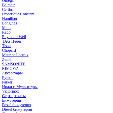
Omega
Balmain
Certina
Frederique Constant
Hamilton
Longines
Mido
Rado
Raymond Weil
TAG Heuer
Tissot
Chopard
Maurice Lacroix
Zenith
SAMSONITE
RIMOWA
Аксессуары
Ручки
Parker
Ножи и Мультитулы
Victorinox
Сертификаты
Бижутерия
Fossil бижутерия
Diesel бижутерия