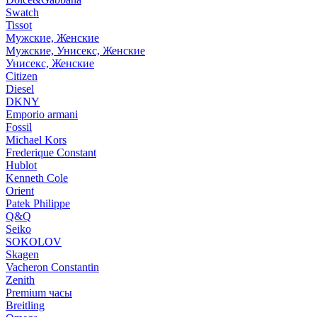
Swatch
Tissot
Мужские, Женские
Мужские, Унисекс, Женские
Унисекс, Женские
Citizen
Diesel
DKNY
Emporio armani
Fossil
Michael Kors
Frederique Constant
Hublot
Kenneth Cole
Orient
Patek Philippe
Q&Q
Seiko
SOKOLOV
Skagen
Vacheron Constantin
Zenith
Premium часы
Breitling