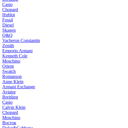
Casio
Chopard
Hublot
Fossil
Diesel
Skagen
Q&Q
Vacheron Constantin
Zenith
Emporio Armani
Kenneth Cole
Moschino
Orient
Swatch
Romanson
Anne Klein
Armani Exchange
Aviator
Breitling
Casio
Calvin Klein
Chopard
Moschino
Восток
Dolce&Gabbana