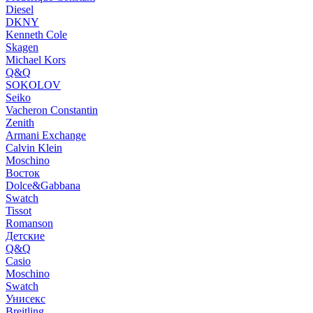
Diesel
DKNY
Kenneth Cole
Skagen
Michael Kors
Q&Q
SOKOLOV
Seiko
Vacheron Constantin
Zenith
Armani Exchange
Calvin Klein
Moschino
Восток
Dolce&Gabbana
Swatch
Tissot
Romanson
Детские
Q&Q
Casio
Moschino
Swatch
Унисекс
Breitling