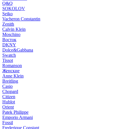
Q&Q
SOKOLOV
Seiko
Vacheron Constantin
Zenith
Calvin Klein
Moschino
Восток
DKNY
Dolce&Gabbana
Swatch
Tissot
Romanson
Женские
Anne Klein
Breitling
Casio
Chopard
Citizen
Hublot
Orient
Patek Philippe
Emporio Armani
Fossil
Frederique Constant