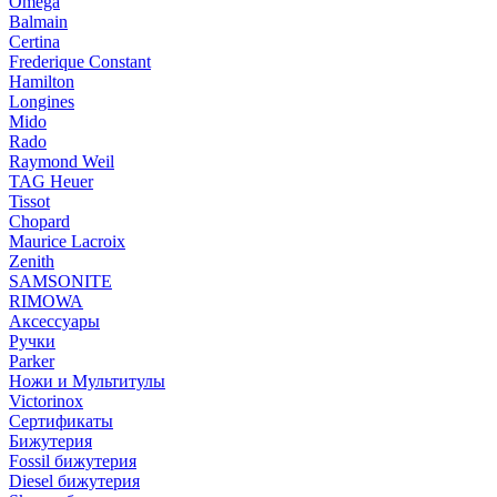
Omega
Balmain
Certina
Frederique Constant
Hamilton
Longines
Mido
Rado
Raymond Weil
TAG Heuer
Tissot
Chopard
Maurice Lacroix
Zenith
SAMSONITE
RIMOWA
Аксессуары
Ручки
Parker
Ножи и Мультитулы
Victorinox
Сертификаты
Бижутерия
Fossil бижутерия
Diesel бижутерия