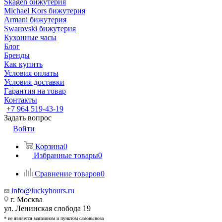
Skagen бижутерия
Michael Kors бижутерия
Armani бижутерия
Swarovski бижутерия
Кухонные часы
Блог
Бренды
Как купить
Условия оплаты
Условия доставки
Гарантия на товар
Контакты
+7 964 519-43-19
Задать вопрос
Войти
Корзина
0
Избранные товары
0
Сравнение товаров
0
info@luckyhours.ru
г. Москва
ул. Ленинская слобода 19
* не является магазином и пунктом самовывоза