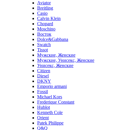
Aviator
Breitling
Casio
Calvin Klein
Chopard
Moschino
Восток
Dolce&Gabbana
Swatch
Tissot
Мужские, Женские
Мужские, Унисекс, Женские
Унисекс, Женские
Citizen
Diesel
DKNY
Emporio armani
Fossil
Michael Kors
Frederique Constant
Hublot
Kenneth Cole
Orient
Patek Philippe
Q&Q