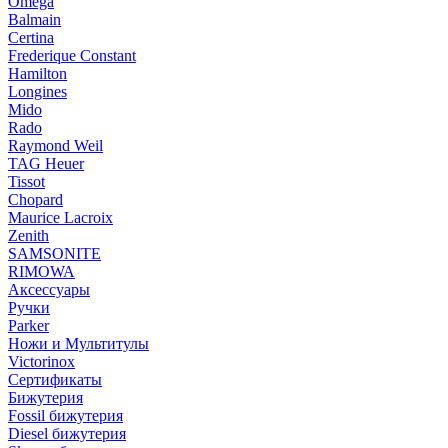
Omega
Balmain
Certina
Frederique Constant
Hamilton
Longines
Mido
Rado
Raymond Weil
TAG Heuer
Tissot
Chopard
Maurice Lacroix
Zenith
SAMSONITE
RIMOWA
Аксессуары
Ручки
Parker
Ножи и Мультитулы
Victorinox
Сертификаты
Бижутерия
Fossil бижутерия
Diesel бижутерия