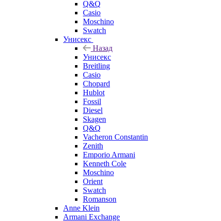
Q&Q
Casio
Moschino
Swatch
Унисекс
Назад
Унисекс
Breitling
Casio
Chopard
Hublot
Fossil
Diesel
Skagen
Q&Q
Vacheron Constantin
Zenith
Emporio Armani
Kenneth Cole
Moschino
Orient
Swatch
Romanson
Anne Klein
Armani Exchange