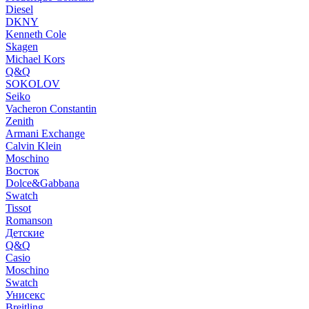
Diesel
DKNY
Kenneth Cole
Skagen
Michael Kors
Q&Q
SOKOLOV
Seiko
Vacheron Constantin
Zenith
Armani Exchange
Calvin Klein
Moschino
Восток
Dolce&Gabbana
Swatch
Tissot
Romanson
Детские
Q&Q
Casio
Moschino
Swatch
Унисекс
Breitling