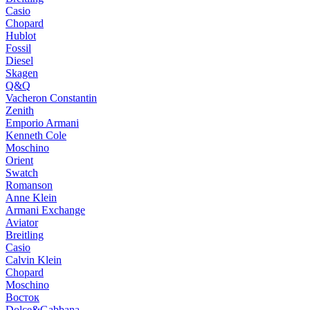
Casio
Chopard
Hublot
Fossil
Diesel
Skagen
Q&Q
Vacheron Constantin
Zenith
Emporio Armani
Kenneth Cole
Moschino
Orient
Swatch
Romanson
Anne Klein
Armani Exchange
Aviator
Breitling
Casio
Calvin Klein
Chopard
Moschino
Восток
Dolce&Gabbana