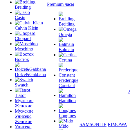
Premium часы
Breitling
Casio
Breitling
Calvin Klein
Omega
Chopard
Moschino
Balmain
Восток
Certina
Dolce&Gabbana
Frederique
Swatch
Constant
Tissot
Мужские,
Hamilton
Женские
Мужские,
Longines
Унисекс,
Женские
SAMSONITE
RIMOWA
Mido
Унисекс,