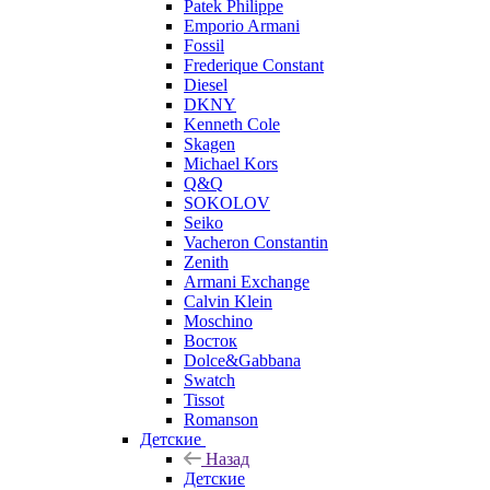
Patek Philippe
Emporio Armani
Fossil
Frederique Constant
Diesel
DKNY
Kenneth Cole
Skagen
Michael Kors
Q&Q
SOKOLOV
Seiko
Vacheron Constantin
Zenith
Armani Exchange
Calvin Klein
Moschino
Восток
Dolce&Gabbana
Swatch
Tissot
Romanson
Детские
Назад
Детские