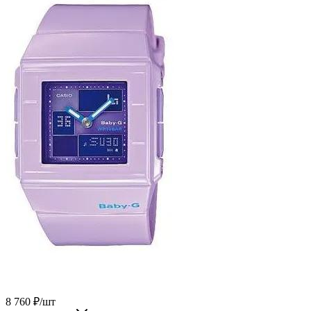
8 760
₽
/шт