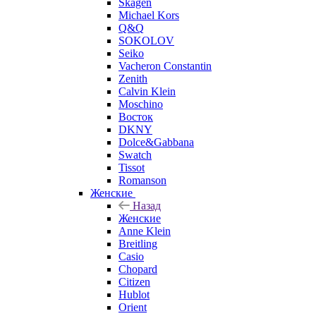
Skagen
Michael Kors
Q&Q
SOKOLOV
Seiko
Vacheron Constantin
Zenith
Calvin Klein
Moschino
Восток
DKNY
Dolce&Gabbana
Swatch
Tissot
Romanson
Женские
Назад
Женские
Anne Klein
Breitling
Casio
Chopard
Citizen
Hublot
Orient