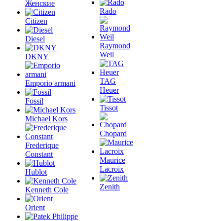
Женские
Rado
Citizen
Diesel
Raymond
Weil
DKNY
TAG
Emporio armani
Heuer
Fossil
Tissot
Michael Kors
Chopard
Frederique
Constant
Maurice
Lacroix
Hublot
Zenith
Kenneth Cole
Orient