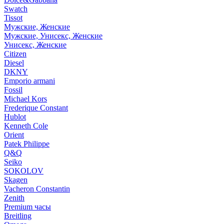
Swatch
Tissot
Мужские, Женские
Мужские, Унисекс, Женские
Унисекс, Женские
Citizen
Diesel
DKNY
Emporio armani
Fossil
Michael Kors
Frederique Constant
Hublot
Kenneth Cole
Orient
Patek Philippe
Q&Q
Seiko
SOKOLOV
Skagen
Vacheron Constantin
Zenith
Premium часы
Breitling