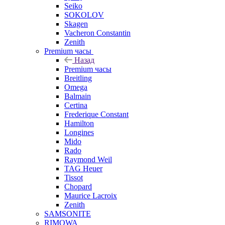
Seiko
SOKOLOV
Skagen
Vacheron Constantin
Zenith
Premium часы
Назад
Premium часы
Breitling
Omega
Balmain
Certina
Frederique Constant
Hamilton
Longines
Mido
Rado
Raymond Weil
TAG Heuer
Tissot
Chopard
Maurice Lacroix
Zenith
SAMSONITE
RIMOWA