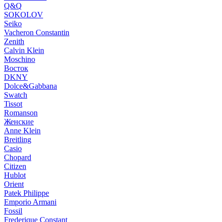
Q&Q
SOKOLOV
Seiko
Vacheron Constantin
Zenith
Calvin Klein
Moschino
Восток
DKNY
Dolce&Gabbana
Swatch
Tissot
Romanson
Женские
Anne Klein
Breitling
Casio
Chopard
Citizen
Hublot
Orient
Patek Philippe
Emporio Armani
Fossil
Frederique Constant