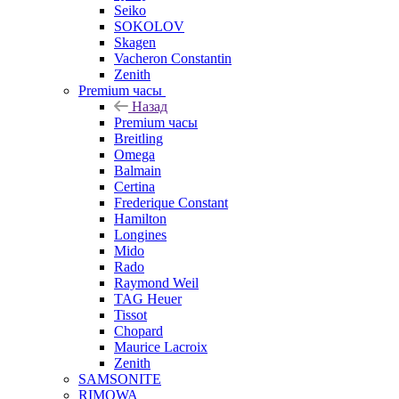
Seiko
SOKOLOV
Skagen
Vacheron Constantin
Zenith
Premium часы
Назад
Premium часы
Breitling
Omega
Balmain
Certina
Frederique Constant
Hamilton
Longines
Mido
Rado
Raymond Weil
TAG Heuer
Tissot
Chopard
Maurice Lacroix
Zenith
SAMSONITE
RIMOWA