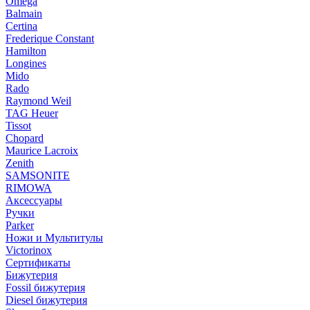
Omega
Balmain
Certina
Frederique Constant
Hamilton
Longines
Mido
Rado
Raymond Weil
TAG Heuer
Tissot
Chopard
Maurice Lacroix
Zenith
SAMSONITE
RIMOWA
Аксессуары
Ручки
Parker
Ножи и Мультитулы
Victorinox
Сертификаты
Бижутерия
Fossil бижутерия
Diesel бижутерия