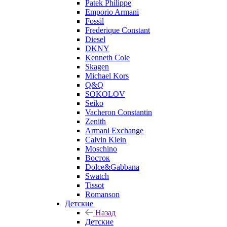
Patek Philippe
Emporio Armani
Fossil
Frederique Constant
Diesel
DKNY
Kenneth Cole
Skagen
Michael Kors
Q&Q
SOKOLOV
Seiko
Vacheron Constantin
Zenith
Armani Exchange
Calvin Klein
Moschino
Восток
Dolce&Gabbana
Swatch
Tissot
Romanson
Детские
Назад
Детские