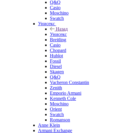
Q&Q
Casio
Moschino
Swatch
Унисекс
Назад
Унисекс
Breitling
Casio
Chopard
Hublot
Fossil
Diesel
Skagen
Q&Q
Vacheron Constantin
Zenith
Emporio Armani
Kenneth Cole
Moschino
Orient
Swatch
Romanson
Anne Klein
Armani Exchange