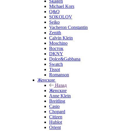
Skagen
Michael Kors
Q&Q
SOKOLOV
Seiko
Vacheron Constantin
Zenith
Calvin Klein
Moschino
Восток
DKNY
Dolce&Gabbana
Swatch
Tissot
Romanson
Женские
Назад
Женские
Anne Klein
Breitling
Casio
Chopard
Citizen
Hublot
Orient