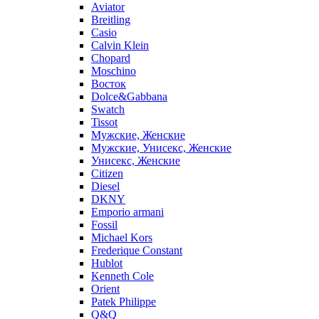
Aviator
Breitling
Casio
Calvin Klein
Chopard
Moschino
Восток
Dolce&Gabbana
Swatch
Tissot
Мужские, Женские
Мужские, Унисекс, Женские
Унисекс, Женские
Citizen
Diesel
DKNY
Emporio armani
Fossil
Michael Kors
Frederique Constant
Hublot
Kenneth Cole
Orient
Patek Philippe
Q&Q