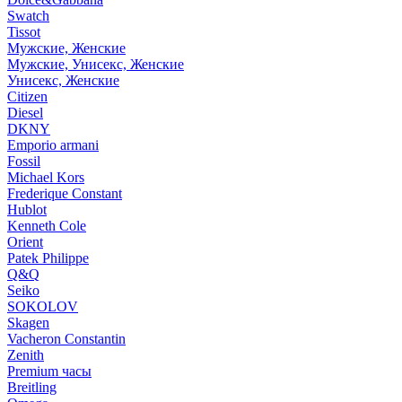
Swatch
Tissot
Мужские, Женские
Мужские, Унисекс, Женские
Унисекс, Женские
Citizen
Diesel
DKNY
Emporio armani
Fossil
Michael Kors
Frederique Constant
Hublot
Kenneth Cole
Orient
Patek Philippe
Q&Q
Seiko
SOKOLOV
Skagen
Vacheron Constantin
Zenith
Premium часы
Breitling