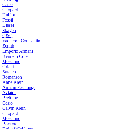
Casio
Chopard
Hublot
Fossil
Diesel
Skagen
Q&Q
Vacheron Constantin
Zenith
Emporio Armani
Kenneth Cole
Moschino
Orient
Swatch
Romanson
Anne Klein
Armani Exchange
Aviator
Breitling
Casio
Calvin Klein
Chopard
Moschino
Восток
Dolce&Gabbana