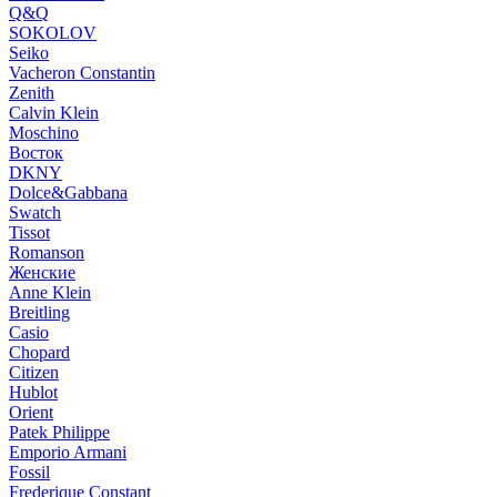
Q&Q
SOKOLOV
Seiko
Vacheron Constantin
Zenith
Calvin Klein
Moschino
Восток
DKNY
Dolce&Gabbana
Swatch
Tissot
Romanson
Женские
Anne Klein
Breitling
Casio
Chopard
Citizen
Hublot
Orient
Patek Philippe
Emporio Armani
Fossil
Frederique Constant