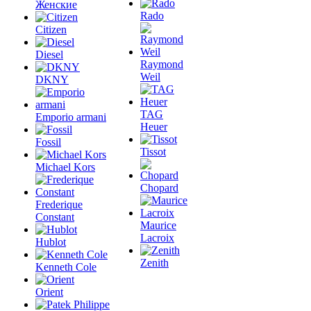
Женские
Rado
Citizen
Diesel
Raymond
Weil
DKNY
TAG
Emporio armani
Heuer
Fossil
Tissot
Michael Kors
Chopard
Frederique
Constant
Maurice
Lacroix
Hublot
Zenith
Kenneth Cole
Orient