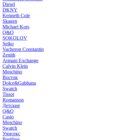
Diesel
DKNY
Kenneth Cole
Skagen
Michael Kors
Q&Q
SOKOLOV
Seiko
Vacheron Constantin
Zenith
Armani Exchange
Calvin Klein
Moschino
Восток
Dolce&Gabbana
Swatch
Tissot
Romanson
Детские
Q&Q
Casio
Moschino
Swatch
Унисекс
Breitling