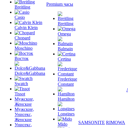
Premium часы
Breitling
Casio
Breitling
Calvin Klein
Omega
Chopard
Moschino
Balmain
Восток
Certina
Dolce&Gabbana
Frederique
Swatch
Constant
Tissot
Мужские,
Hamilton
Женские
Мужские,
Longines
Унисекс,
Женские
SAMSONITE
RIMOWA
Mido
Унисекс,