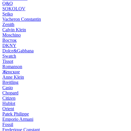
Q&Q
SOKOLOV
Seiko
Vacheron Constantin
Zenith
Calvin Klein
Moschino
Восток
DKNY
Dolce&Gabbana
Swatch
Tissot
Romanson
Женские
Anne Klein
Breitling
Casio
Chopard
Citizen
Hublot
Orient
Patek Philippe
Emporio Armani
Fossil
Frederique Constant