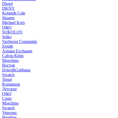
Diesel
DKNY
Kenneth Cole
Skagen
Michael Kors
Q&Q
SOKOLOV
Seiko
Vacheron Constantin
Zenith
Armani Exchange
Calvin Klein
Moschino
Восток
Dolce&Gabbana
Swatch
Tissot
Romanson
Детские
Q&Q
Casio
Moschino
Swatch
Унисекс
Breitling