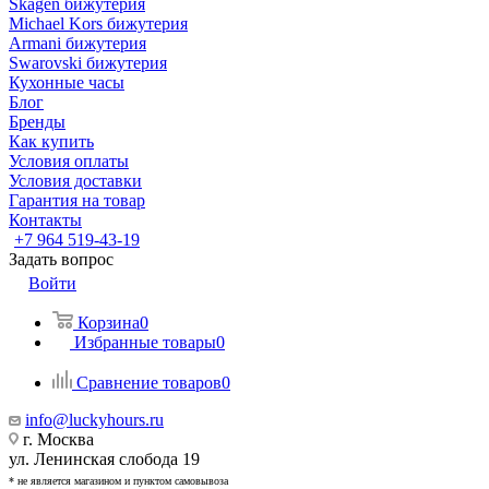
Skagen бижутерия
Michael Kors бижутерия
Armani бижутерия
Swarovski бижутерия
Кухонные часы
Блог
Бренды
Как купить
Условия оплаты
Условия доставки
Гарантия на товар
Контакты
+7 964 519-43-19
Задать вопрос
Войти
Корзина
0
Избранные товары
0
Сравнение товаров
0
info@luckyhours.ru
г. Москва
ул. Ленинская слобода 19
* не является магазином и пунктом самовывоза