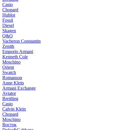
Casio
Chopard
Hublot
Fossil
Diesel
Skagen
Q&Q
Vacheron Constantin
Zenith
Emporio Armani
Kenneth Cole
Moschino
Orient
Swatch
Romanson
Anne Klein
Armani Exchange
Aviator
Breitling
Casio
Calvin Klein
Chopard
Moschino
Восток
Dolce&Gabbana