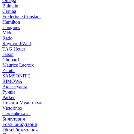
Omega
Balmain
Certina
Frederique Constant
Hamilton
Longines
Mido
Rado
Raymond Weil
TAG Heuer
Tissot
Chopard
Maurice Lacroix
Zenith
SAMSONITE
RIMOWA
Аксессуары
Ручки
Parker
Ножи и Мультитулы
Victorinox
Сертификаты
Бижутерия
Fossil бижутерия
Diesel бижутерия