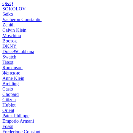
Q&Q
SOKOLOV
Seiko
Vacheron Constantin
Zenith
Calvin Klein
Moschino
Восток
DKNY
Dolce&Gabbana
Swatch
Tissot
Romanson
Женские
Anne Klein
Breitling
Casio
Chopard
Citizen
Hublot
Orient
Patek Philippe
Emporio Armani
Fossil
Frederique Constant