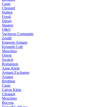
Casio
Chopard
Hublot
Fossil
Diesel
Skagen
Q&Q
Vacheron Constantin
Zenith
Emporio Armani
Kenneth Cole
Moschino
Orient
Swatch
Romanson
Anne Klein
Armani Exchange
Aviator
Breitling
Casio
Calvin Klein
Chopard
Moschino
Восток
Dolce&Gabbana