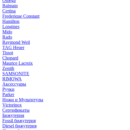
Omega
Balmain
Certina
Frederique Constant
Hamilton
Longines
Mido
Rado
Raymond Weil
TAG Heuer
Tissot
Chopard
Maurice Lacroix
Zenith
SAMSONITE
RIMOWA
Аксессуары
Ручки
Parker
Ножи и Мультитулы
Victorinox
Сертификаты
Бижутерия
Fossil бижутерия
Diesel бижутерия