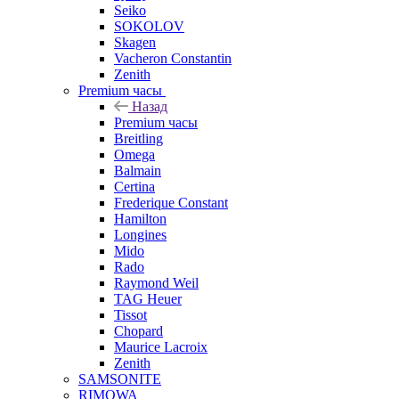
Seiko
SOKOLOV
Skagen
Vacheron Constantin
Zenith
Premium часы
Назад
Premium часы
Breitling
Omega
Balmain
Certina
Frederique Constant
Hamilton
Longines
Mido
Rado
Raymond Weil
TAG Heuer
Tissot
Chopard
Maurice Lacroix
Zenith
SAMSONITE
RIMOWA