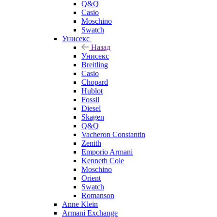
Q&Q
Casio
Moschino
Swatch
Унисекс
Назад
Унисекс
Breitling
Casio
Chopard
Hublot
Fossil
Diesel
Skagen
Q&Q
Vacheron Constantin
Zenith
Emporio Armani
Kenneth Cole
Moschino
Orient
Swatch
Romanson
Anne Klein
Armani Exchange