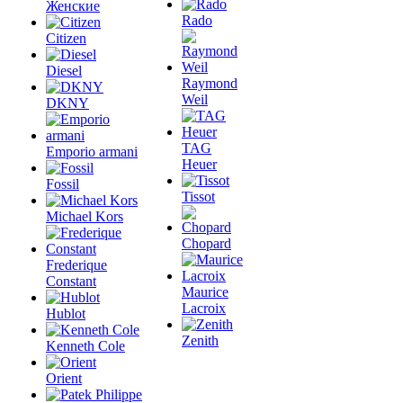
Женские
Rado
Citizen
Diesel
Raymond
Weil
DKNY
TAG
Emporio armani
Heuer
Fossil
Tissot
Michael Kors
Chopard
Frederique
Constant
Maurice
Lacroix
Hublot
Zenith
Kenneth Cole
Orient