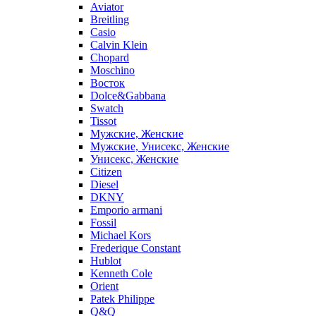
Aviator
Breitling
Casio
Calvin Klein
Chopard
Moschino
Восток
Dolce&Gabbana
Swatch
Tissot
Мужские, Женские
Мужские, Унисекс, Женские
Унисекс, Женские
Citizen
Diesel
DKNY
Emporio armani
Fossil
Michael Kors
Frederique Constant
Hublot
Kenneth Cole
Orient
Patek Philippe
Q&Q