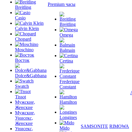
Premium часы
Breitling
Casio
Breitling
Calvin Klein
Omega
Chopard
Moschino
Balmain
Восток
Certina
Dolce&Gabbana
Frederique
Swatch
Constant
Tissot
Мужские,
Hamilton
Женские
Мужские,
Longines
Унисекс,
Женские
SAMSONITE
RIMOWA
Mido
Унисекс,