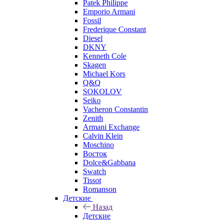
Patek Philippe
Emporio Armani
Fossil
Frederique Constant
Diesel
DKNY
Kenneth Cole
Skagen
Michael Kors
Q&Q
SOKOLOV
Seiko
Vacheron Constantin
Zenith
Armani Exchange
Calvin Klein
Moschino
Восток
Dolce&Gabbana
Swatch
Tissot
Romanson
Детские
Назад
Детские