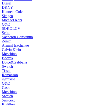
Diesel
DKNY
Kenneth Cole
Skagen
Michael Kors
Q&Q
SOKOLOV
Seiko
Vacheron Constantin
Zenith
Armani Exchange
Calvin Klein
Moschino
Восток
Dolce&Gabbana
Swatch
Tissot
Romanson
Детские
Q&Q
Casio
Moschino
Swatch
Унисекс
Breitling