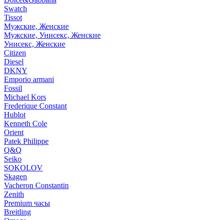
Swatch
Tissot
Мужские, Женские
Мужские, Унисекс, Женские
Унисекс, Женские
Citizen
Diesel
DKNY
Emporio armani
Fossil
Michael Kors
Frederique Constant
Hublot
Kenneth Cole
Orient
Patek Philippe
Q&Q
Seiko
SOKOLOV
Skagen
Vacheron Constantin
Zenith
Premium часы
Breitling