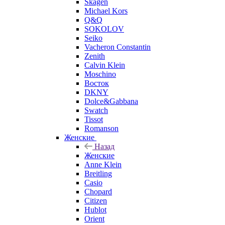
Skagen
Michael Kors
Q&Q
SOKOLOV
Seiko
Vacheron Constantin
Zenith
Calvin Klein
Moschino
Восток
DKNY
Dolce&Gabbana
Swatch
Tissot
Romanson
Женские
Назад
Женские
Anne Klein
Breitling
Casio
Chopard
Citizen
Hublot
Orient