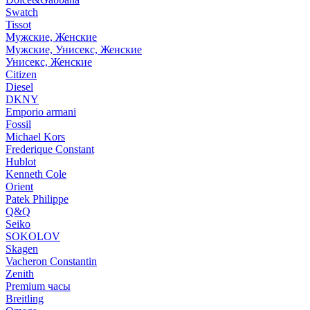
Swatch
Tissot
Мужские, Женские
Мужские, Унисекс, Женские
Унисекс, Женские
Citizen
Diesel
DKNY
Emporio armani
Fossil
Michael Kors
Frederique Constant
Hublot
Kenneth Cole
Orient
Patek Philippe
Q&Q
Seiko
SOKOLOV
Skagen
Vacheron Constantin
Zenith
Premium часы
Breitling