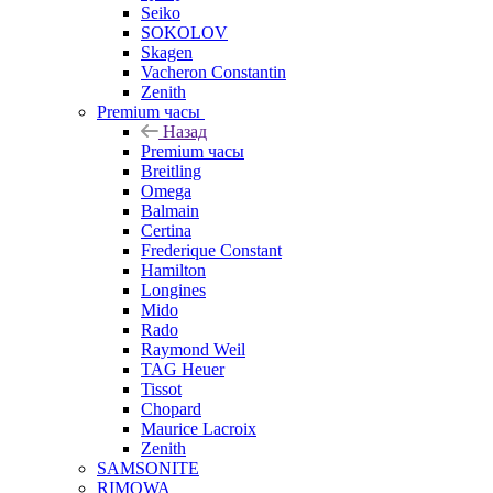
Seiko
SOKOLOV
Skagen
Vacheron Constantin
Zenith
Premium часы
Назад
Premium часы
Breitling
Omega
Balmain
Certina
Frederique Constant
Hamilton
Longines
Mido
Rado
Raymond Weil
TAG Heuer
Tissot
Chopard
Maurice Lacroix
Zenith
SAMSONITE
RIMOWA