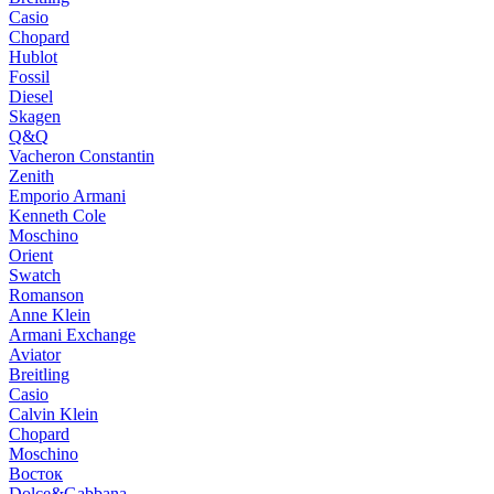
Casio
Chopard
Hublot
Fossil
Diesel
Skagen
Q&Q
Vacheron Constantin
Zenith
Emporio Armani
Kenneth Cole
Moschino
Orient
Swatch
Romanson
Anne Klein
Armani Exchange
Aviator
Breitling
Casio
Calvin Klein
Chopard
Moschino
Восток
Dolce&Gabbana