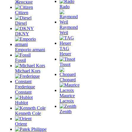
Женские
Rado
Citizen
Diesel
Raymond
Weil
DKNY
TAG
Emporio armani
Heuer
Fossil
Tissot
Michael Kors
Chopard
Frederique
Constant
Maurice
Lacroix
Hublot
Zenith
Kenneth Cole
Orient