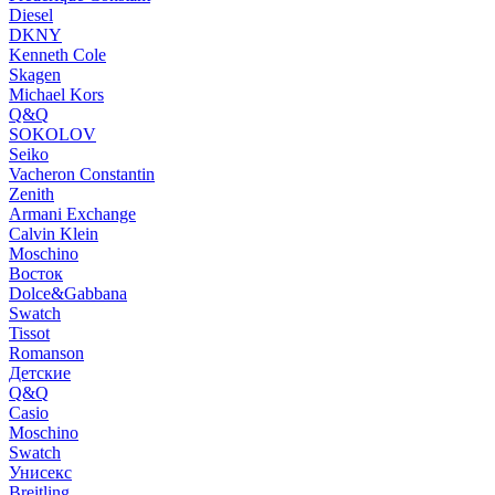
Diesel
DKNY
Kenneth Cole
Skagen
Michael Kors
Q&Q
SOKOLOV
Seiko
Vacheron Constantin
Zenith
Armani Exchange
Calvin Klein
Moschino
Восток
Dolce&Gabbana
Swatch
Tissot
Romanson
Детские
Q&Q
Casio
Moschino
Swatch
Унисекс
Breitling