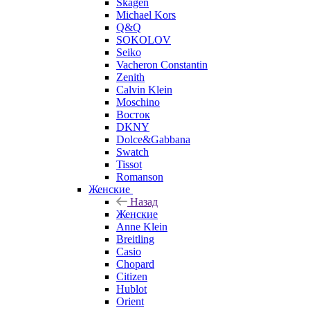
Skagen
Michael Kors
Q&Q
SOKOLOV
Seiko
Vacheron Constantin
Zenith
Calvin Klein
Moschino
Восток
DKNY
Dolce&Gabbana
Swatch
Tissot
Romanson
Женские
Назад
Женские
Anne Klein
Breitling
Casio
Chopard
Citizen
Hublot
Orient