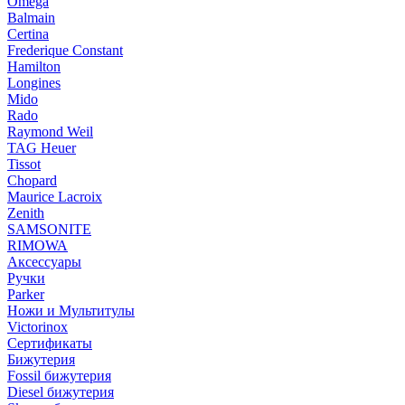
Omega
Balmain
Certina
Frederique Constant
Hamilton
Longines
Mido
Rado
Raymond Weil
TAG Heuer
Tissot
Chopard
Maurice Lacroix
Zenith
SAMSONITE
RIMOWA
Аксессуары
Ручки
Parker
Ножи и Мультитулы
Victorinox
Сертификаты
Бижутерия
Fossil бижутерия
Diesel бижутерия