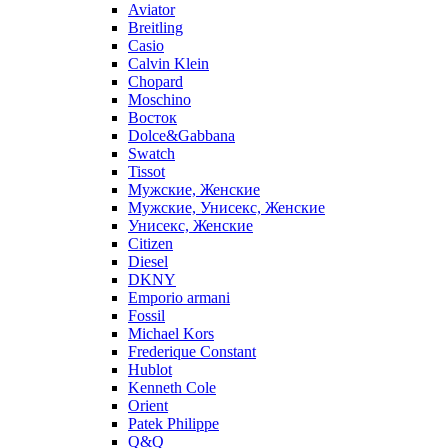
Aviator
Breitling
Casio
Calvin Klein
Chopard
Moschino
Восток
Dolce&Gabbana
Swatch
Tissot
Мужские, Женские
Мужские, Унисекс, Женские
Унисекс, Женские
Citizen
Diesel
DKNY
Emporio armani
Fossil
Michael Kors
Frederique Constant
Hublot
Kenneth Cole
Orient
Patek Philippe
Q&Q