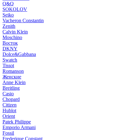
Q&Q
SOKOLOV
Seiko
Vacheron Constantin
Zenith
Calvin Klein
Moschino
Восток
DKNY
Dolce&Gabbana
Swatch
Tissot
Romanson
Женские
Anne Klein
Breitling
Casio
Chopard
Citizen
Hublot
Orient
Patek Philippe
Emporio Armani
Fossil
Frederique Constant