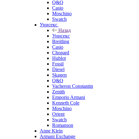
Q&Q
Casio
Moschino
Swatch
Унисекс
Назад
Унисекс
Breitling
Casio
Chopard
Hublot
Fossil
Diesel
Skagen
Q&Q
Vacheron Constantin
Zenith
Emporio Armani
Kenneth Cole
Moschino
Orient
Swatch
Romanson
Anne Klein
Armani Exchange