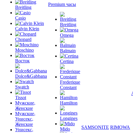
Premium часы
Breitling
Casio
Breitling
Calvin Klein
Omega
Chopard
Moschino
Balmain
Восток
Certina
Dolce&Gabbana
Frederique
Swatch
Constant
Tissot
Мужские,
Hamilton
Женские
Мужские,
Longines
Унисекс,
Женские
SAMSONITE
RIMOWA
Mido
Унисекс,