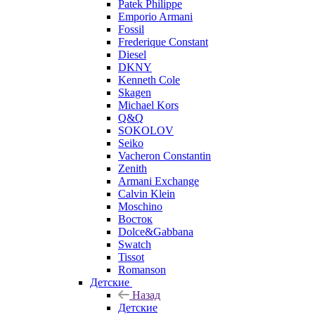
Patek Philippe
Emporio Armani
Fossil
Frederique Constant
Diesel
DKNY
Kenneth Cole
Skagen
Michael Kors
Q&Q
SOKOLOV
Seiko
Vacheron Constantin
Zenith
Armani Exchange
Calvin Klein
Moschino
Восток
Dolce&Gabbana
Swatch
Tissot
Romanson
Детские
Назад
Детские