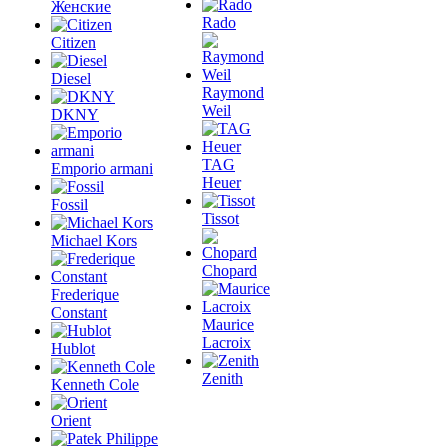
Женские
Rado
Citizen
Diesel
Raymond
Weil
DKNY
TAG
Emporio armani
Heuer
Fossil
Tissot
Michael Kors
Chopard
Frederique
Constant
Maurice
Lacroix
Hublot
Zenith
Kenneth Cole
Orient