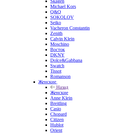
Skagen
Michael Kors
Q&Q
SOKOLOV
Seiko
Vacheron Constantin
Zenith
Calvin Klein
Moschino
Восток
DKNY
Dolce&Gabbana
Swatch
Tissot
Romanson
Женские
Назад
Женские
Anne Klein
Breitling
Casio
Chopard
Citizen
Hublot
Orient