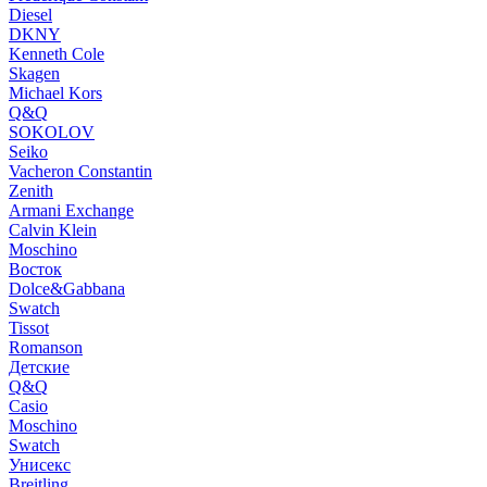
Diesel
DKNY
Kenneth Cole
Skagen
Michael Kors
Q&Q
SOKOLOV
Seiko
Vacheron Constantin
Zenith
Armani Exchange
Calvin Klein
Moschino
Восток
Dolce&Gabbana
Swatch
Tissot
Romanson
Детские
Q&Q
Casio
Moschino
Swatch
Унисекс
Breitling