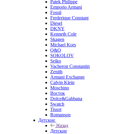
Patek Philippe
Emporio Armani
Fossil
Frederique Constant
Diesel
DKNY
Kenneth Cole
Skagen
Michael Kors
Q&Q
SOKOLOV
Seiko
Vacheron Constantin
Zenith
Armani Exchange
Calvin Klein
Moschino
Восток
Dolce&Gabbana
Swatch
Tissot
Romanson
Детские
Назад
Детские