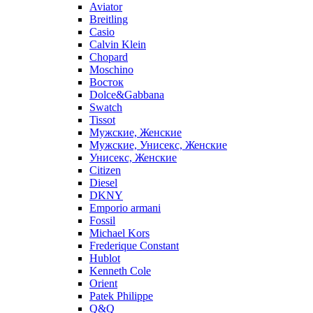
Aviator
Breitling
Casio
Calvin Klein
Chopard
Moschino
Восток
Dolce&Gabbana
Swatch
Tissot
Мужские, Женские
Мужские, Унисекс, Женские
Унисекс, Женские
Citizen
Diesel
DKNY
Emporio armani
Fossil
Michael Kors
Frederique Constant
Hublot
Kenneth Cole
Orient
Patek Philippe
Q&Q