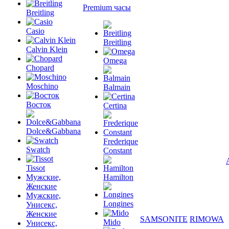
Premium часы
Breitling
Casio
Breitling
Calvin Klein
Omega
Chopard
Moschino
Balmain
Восток
Certina
Dolce&Gabbana
Frederique
Swatch
Constant
Tissot
Мужские,
Hamilton
Женские
Мужские,
Longines
Унисекс,
Женские
SAMSONITE
RIMOWA
Mido
Унисекс,