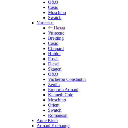
Q&Q
Casio
Moschino
Swatch
Унисекс
Назад
Унисекс
Breitling
Casio
Chopard
Hublot
Fossil
Diesel
Skagen
Q&Q
Vacheron Constantin
Zenith
Emporio Armani
Kenneth Cole
Moschino
Orient
Swatch
Romanson
Anne Klein
Armani Exchange