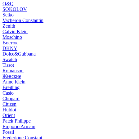
Q&Q
SOKOLOV
Seiko
Vacheron Constantin
Zenith
Calvin Klein
Moschino
Восток
DKNY
Dolce&Gabbana
Swatch
Tissot
Romanson
Женские
Anne Klein
Breitling
Casio
Chopard
Citizen
Hublot
Orient
Patek Philippe
Emporio Armani
Fossil
Frederique Constant