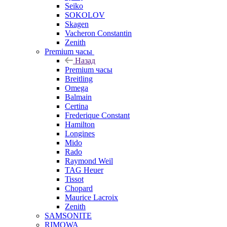
Seiko
SOKOLOV
Skagen
Vacheron Constantin
Zenith
Premium часы
Назад
Premium часы
Breitling
Omega
Balmain
Certina
Frederique Constant
Hamilton
Longines
Mido
Rado
Raymond Weil
TAG Heuer
Tissot
Chopard
Maurice Lacroix
Zenith
SAMSONITE
RIMOWA