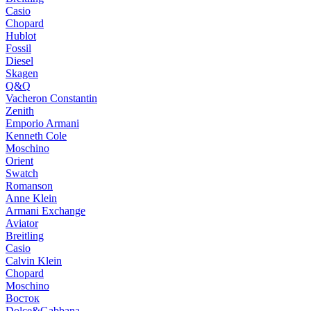
Casio
Chopard
Hublot
Fossil
Diesel
Skagen
Q&Q
Vacheron Constantin
Zenith
Emporio Armani
Kenneth Cole
Moschino
Orient
Swatch
Romanson
Anne Klein
Armani Exchange
Aviator
Breitling
Casio
Calvin Klein
Chopard
Moschino
Восток
Dolce&Gabbana