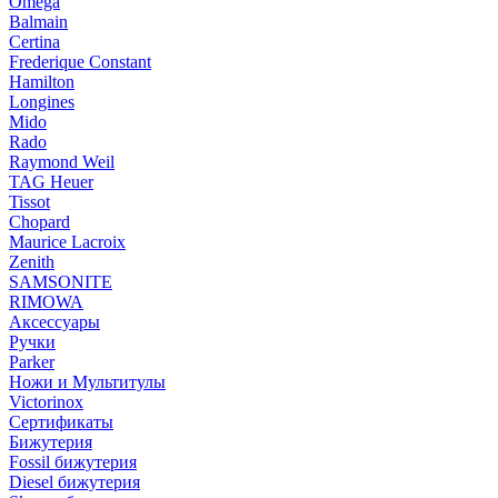
Omega
Balmain
Certina
Frederique Constant
Hamilton
Longines
Mido
Rado
Raymond Weil
TAG Heuer
Tissot
Chopard
Maurice Lacroix
Zenith
SAMSONITE
RIMOWA
Аксессуары
Ручки
Parker
Ножи и Мультитулы
Victorinox
Сертификаты
Бижутерия
Fossil бижутерия
Diesel бижутерия