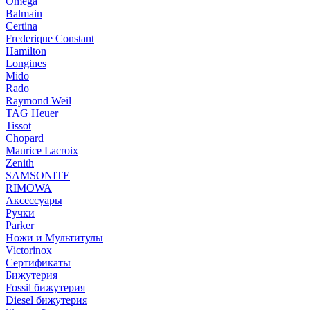
Omega
Balmain
Certina
Frederique Constant
Hamilton
Longines
Mido
Rado
Raymond Weil
TAG Heuer
Tissot
Chopard
Maurice Lacroix
Zenith
SAMSONITE
RIMOWA
Аксессуары
Ручки
Parker
Ножи и Мультитулы
Victorinox
Сертификаты
Бижутерия
Fossil бижутерия
Diesel бижутерия