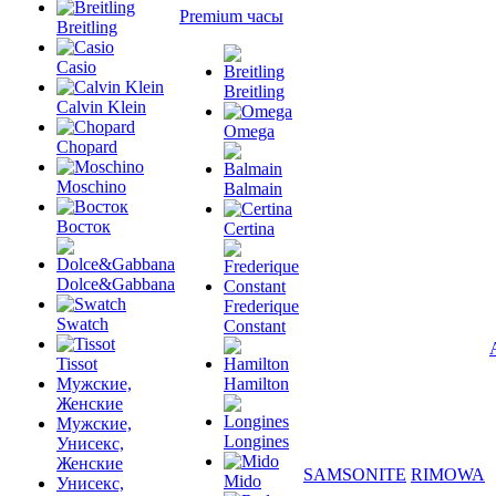
Premium часы
Breitling
Casio
Breitling
Calvin Klein
Omega
Chopard
Moschino
Balmain
Восток
Certina
Dolce&Gabbana
Frederique
Swatch
Constant
Tissot
Мужские,
Hamilton
Женские
Мужские,
Longines
Унисекс,
Женские
SAMSONITE
RIMOWA
Mido
Унисекс,