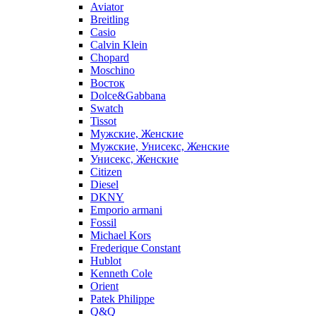
Aviator
Breitling
Casio
Calvin Klein
Chopard
Moschino
Восток
Dolce&Gabbana
Swatch
Tissot
Мужские, Женские
Мужские, Унисекс, Женские
Унисекс, Женские
Citizen
Diesel
DKNY
Emporio armani
Fossil
Michael Kors
Frederique Constant
Hublot
Kenneth Cole
Orient
Patek Philippe
Q&Q