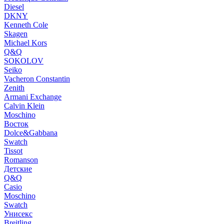
Diesel
DKNY
Kenneth Cole
Skagen
Michael Kors
Q&Q
SOKOLOV
Seiko
Vacheron Constantin
Zenith
Armani Exchange
Calvin Klein
Moschino
Восток
Dolce&Gabbana
Swatch
Tissot
Romanson
Детские
Q&Q
Casio
Moschino
Swatch
Унисекс
Breitling