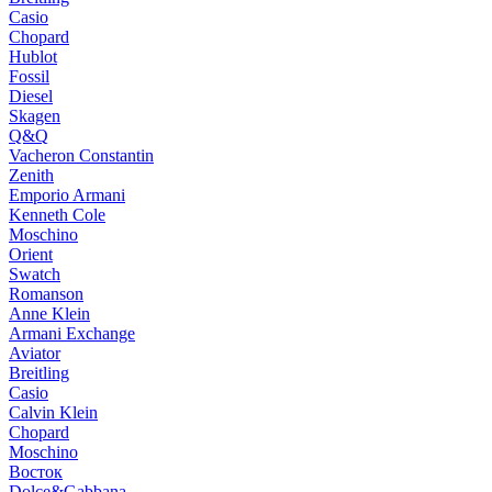
Casio
Chopard
Hublot
Fossil
Diesel
Skagen
Q&Q
Vacheron Constantin
Zenith
Emporio Armani
Kenneth Cole
Moschino
Orient
Swatch
Romanson
Anne Klein
Armani Exchange
Aviator
Breitling
Casio
Calvin Klein
Chopard
Moschino
Восток
Dolce&Gabbana