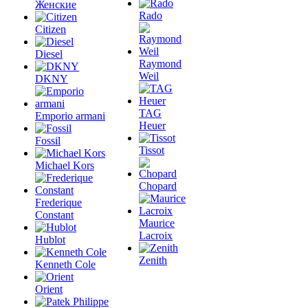
Женские
Rado
Citizen
Diesel
Raymond
Weil
DKNY
TAG
Emporio armani
Heuer
Fossil
Tissot
Michael Kors
Chopard
Frederique
Constant
Maurice
Lacroix
Hublot
Zenith
Kenneth Cole
Orient