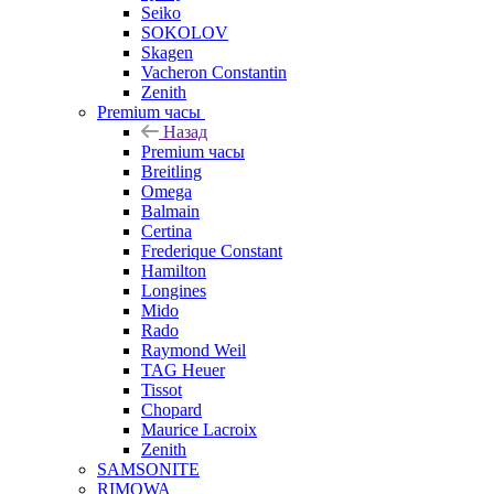
Seiko
SOKOLOV
Skagen
Vacheron Constantin
Zenith
Premium часы
Назад
Premium часы
Breitling
Omega
Balmain
Certina
Frederique Constant
Hamilton
Longines
Mido
Rado
Raymond Weil
TAG Heuer
Tissot
Chopard
Maurice Lacroix
Zenith
SAMSONITE
RIMOWA