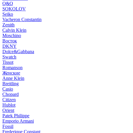
Q&Q
SOKOLOV
Seiko
Vacheron Constantin
Zenith
Calvin Klein
Moschino
Восток
DKNY
Dolce&Gabbana
Swatch
Tissot
Romanson
Женские
Anne Klein
Breitling
Casio
Chopard
Citizen
Hublot
Orient
Patek Philippe
Emporio Armani
Fossil
Frederique Constant