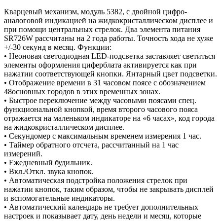
Кварцевый механизм, модуль 5382, с двойной цифро-
аналоговой индикацией на жидкокристаллическом дисплее и
при помощи центральных стрелок. Два элемента питания
SR726W рассчитаны на 2 года работы. Точность хода не хуже
+/-30 секунд в месяц. Функции:
• Неоновая светодиодная LED-подсветка заставляет светиться
элементы оформления циферблата активируется как при
нажатии соответствующей кнопки. Янтарный цвет подсветки.
• Отображение времени в 31 часовом поясе с обозначением
48основных городов в этих временных зонах.
• Быстрое переключение между часовыми поясами спец.
функциональной кнопкой, время второго часового пояса
отражается на маленьком индикаторе на «6 часах», код города
на жидкокристаллическом дисплее.
• Секундомер с максимальным временем измерения 1 час.
• Таймер обратного отсчета, рассчитанный на 1 час
измерений.
• Ежедневный будильник.
• Вкл./Откл. звука кнопок.
• Автоматическая подстройка положения стрелок при
нажатии кнопок, таким образом, чтобы не закрывать дисплей
и вспомогательные индикаторы.
• Автоматический календарь не требует дополнительных
настроек и показывает дату, день недели и месяц, которые