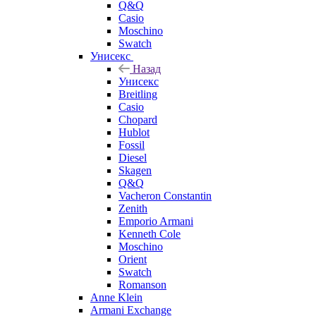
Q&Q
Casio
Moschino
Swatch
Унисекс
Назад
Унисекс
Breitling
Casio
Chopard
Hublot
Fossil
Diesel
Skagen
Q&Q
Vacheron Constantin
Zenith
Emporio Armani
Kenneth Cole
Moschino
Orient
Swatch
Romanson
Anne Klein
Armani Exchange