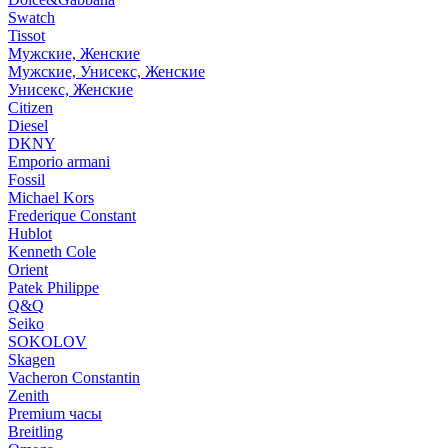
Swatch
Tissot
Мужские, Женские
Мужские, Унисекс, Женские
Унисекс, Женские
Citizen
Diesel
DKNY
Emporio armani
Fossil
Michael Kors
Frederique Constant
Hublot
Kenneth Cole
Orient
Patek Philippe
Q&Q
Seiko
SOKOLOV
Skagen
Vacheron Constantin
Zenith
Premium часы
Breitling