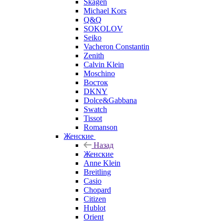
Skagen
Michael Kors
Q&Q
SOKOLOV
Seiko
Vacheron Constantin
Zenith
Calvin Klein
Moschino
Восток
DKNY
Dolce&Gabbana
Swatch
Tissot
Romanson
Женские
Назад
Женские
Anne Klein
Breitling
Casio
Chopard
Citizen
Hublot
Orient