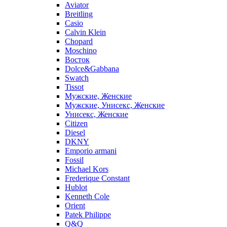
Aviator
Breitling
Casio
Calvin Klein
Chopard
Moschino
Восток
Dolce&Gabbana
Swatch
Tissot
Мужские, Женские
Мужские, Унисекс, Женские
Унисекс, Женские
Citizen
Diesel
DKNY
Emporio armani
Fossil
Michael Kors
Frederique Constant
Hublot
Kenneth Cole
Orient
Patek Philippe
Q&Q