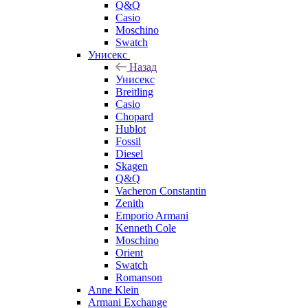
Q&Q
Casio
Moschino
Swatch
Унисекс
Назад
Унисекс
Breitling
Casio
Chopard
Hublot
Fossil
Diesel
Skagen
Q&Q
Vacheron Constantin
Zenith
Emporio Armani
Kenneth Cole
Moschino
Orient
Swatch
Romanson
Anne Klein
Armani Exchange