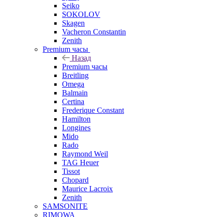
Seiko
SOKOLOV
Skagen
Vacheron Constantin
Zenith
Premium часы
Назад
Premium часы
Breitling
Omega
Balmain
Certina
Frederique Constant
Hamilton
Longines
Mido
Rado
Raymond Weil
TAG Heuer
Tissot
Chopard
Maurice Lacroix
Zenith
SAMSONITE
RIMOWA