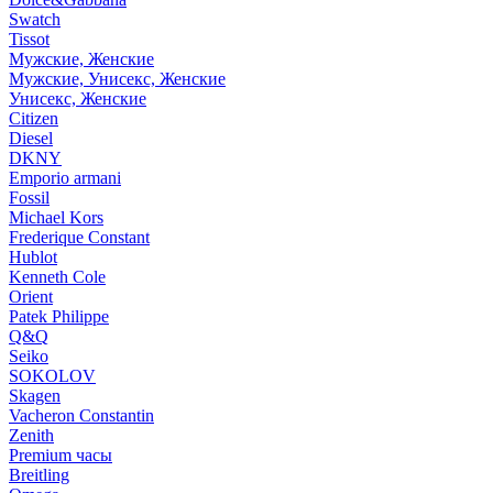
Swatch
Tissot
Мужские, Женские
Мужские, Унисекс, Женские
Унисекс, Женские
Citizen
Diesel
DKNY
Emporio armani
Fossil
Michael Kors
Frederique Constant
Hublot
Kenneth Cole
Orient
Patek Philippe
Q&Q
Seiko
SOKOLOV
Skagen
Vacheron Constantin
Zenith
Premium часы
Breitling