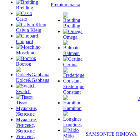
Premium часы
Breitling
Casio
Breitling
Calvin Klein
Omega
Chopard
Moschino
Balmain
Восток
Certina
Dolce&Gabbana
Frederique
Swatch
Constant
Tissot
Мужские,
Hamilton
Женские
Мужские,
Longines
Унисекс,
Женские
SAMSONITE
RIMOWA
Mido
Унисекс,