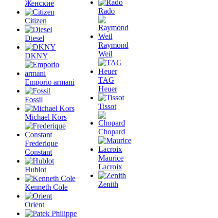
Женские
Rado
Citizen
Diesel
Raymond
Weil
DKNY
TAG
Emporio armani
Heuer
Fossil
Tissot
Michael Kors
Chopard
Frederique
Constant
Maurice
Lacroix
Hublot
Zenith
Kenneth Cole
Orient