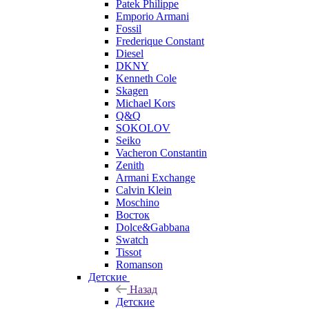
Patek Philippe
Emporio Armani
Fossil
Frederique Constant
Diesel
DKNY
Kenneth Cole
Skagen
Michael Kors
Q&Q
SOKOLOV
Seiko
Vacheron Constantin
Zenith
Armani Exchange
Calvin Klein
Moschino
Восток
Dolce&Gabbana
Swatch
Tissot
Romanson
Детские
Назад
Детские