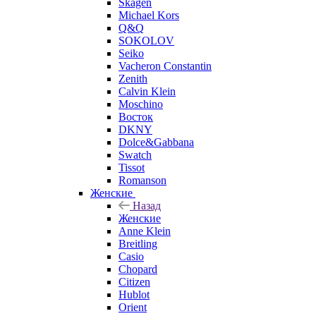
Skagen
Michael Kors
Q&Q
SOKOLOV
Seiko
Vacheron Constantin
Zenith
Calvin Klein
Moschino
Восток
DKNY
Dolce&Gabbana
Swatch
Tissot
Romanson
Женские
Назад
Женские
Anne Klein
Breitling
Casio
Chopard
Citizen
Hublot
Orient