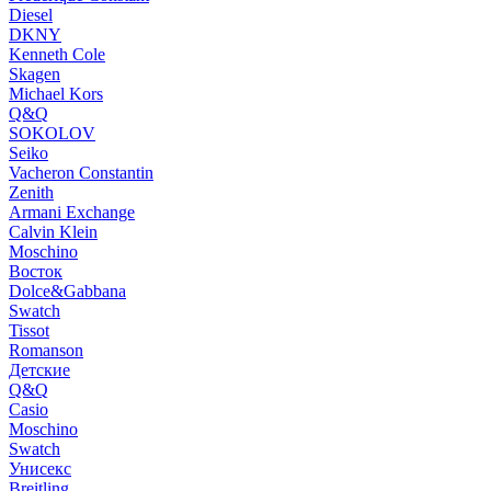
Diesel
DKNY
Kenneth Cole
Skagen
Michael Kors
Q&Q
SOKOLOV
Seiko
Vacheron Constantin
Zenith
Armani Exchange
Calvin Klein
Moschino
Восток
Dolce&Gabbana
Swatch
Tissot
Romanson
Детские
Q&Q
Casio
Moschino
Swatch
Унисекс
Breitling