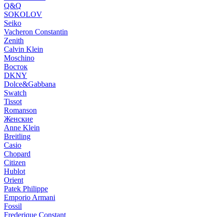
Q&Q
SOKOLOV
Seiko
Vacheron Constantin
Zenith
Calvin Klein
Moschino
Восток
DKNY
Dolce&Gabbana
Swatch
Tissot
Romanson
Женские
Anne Klein
Breitling
Casio
Chopard
Citizen
Hublot
Orient
Patek Philippe
Emporio Armani
Fossil
Frederique Constant