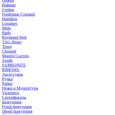
Omega
Balmain
Certina
Frederique Constant
Hamilton
Longines
Mido
Rado
Raymond Weil
TAG Heuer
Tissot
Chopard
Maurice Lacroix
Zenith
SAMSONITE
RIMOWA
Аксессуары
Ручки
Parker
Ножи и Мультитулы
Victorinox
Сертификаты
Бижутерия
Fossil бижутерия
Diesel бижутерия