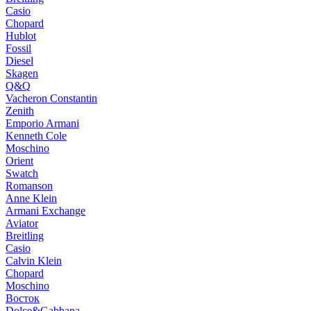
Casio
Chopard
Hublot
Fossil
Diesel
Skagen
Q&Q
Vacheron Constantin
Zenith
Emporio Armani
Kenneth Cole
Moschino
Orient
Swatch
Romanson
Anne Klein
Armani Exchange
Aviator
Breitling
Casio
Calvin Klein
Chopard
Moschino
Восток
Dolce&Gabbana