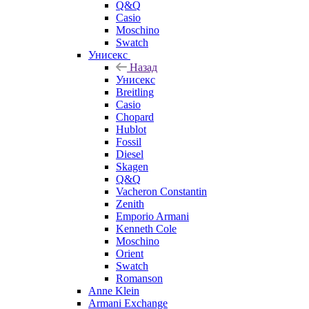
Q&Q
Casio
Moschino
Swatch
Унисекс
Назад
Унисекс
Breitling
Casio
Chopard
Hublot
Fossil
Diesel
Skagen
Q&Q
Vacheron Constantin
Zenith
Emporio Armani
Kenneth Cole
Moschino
Orient
Swatch
Romanson
Anne Klein
Armani Exchange