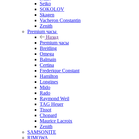
Seiko
SOKOLOV
Skagen
Vacheron Constantin
Zenith
Premium часы
Назад
Premium часы
Breitling
Omega
Balmain
Certina
Frederique Constant
Hamilton
Longines
Mido
Rado
Raymond Weil
TAG Heuer
Tissot
Chopard
Maurice Lacroix
Zenith
SAMSONITE
RIMOWA