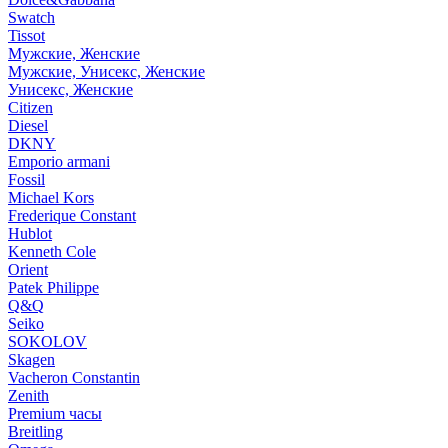
Swatch
Tissot
Мужские, Женские
Мужские, Унисекс, Женские
Унисекс, Женские
Citizen
Diesel
DKNY
Emporio armani
Fossil
Michael Kors
Frederique Constant
Hublot
Kenneth Cole
Orient
Patek Philippe
Q&Q
Seiko
SOKOLOV
Skagen
Vacheron Constantin
Zenith
Premium часы
Breitling