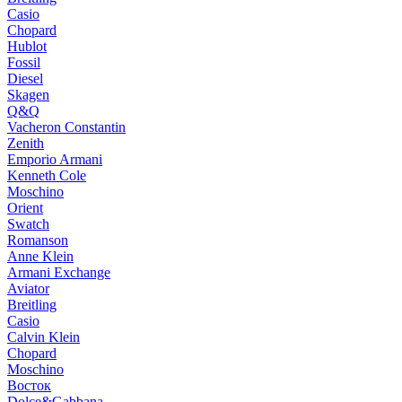
Casio
Chopard
Hublot
Fossil
Diesel
Skagen
Q&Q
Vacheron Constantin
Zenith
Emporio Armani
Kenneth Cole
Moschino
Orient
Swatch
Romanson
Anne Klein
Armani Exchange
Aviator
Breitling
Casio
Calvin Klein
Chopard
Moschino
Восток
Dolce&Gabbana