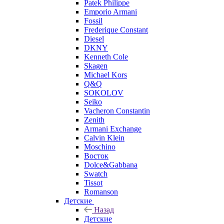
Patek Philippe
Emporio Armani
Fossil
Frederique Constant
Diesel
DKNY
Kenneth Cole
Skagen
Michael Kors
Q&Q
SOKOLOV
Seiko
Vacheron Constantin
Zenith
Armani Exchange
Calvin Klein
Moschino
Восток
Dolce&Gabbana
Swatch
Tissot
Romanson
Детские
Назад
Детские