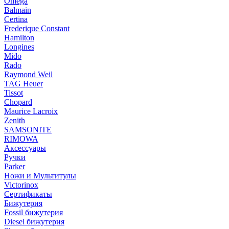
Omega
Balmain
Certina
Frederique Constant
Hamilton
Longines
Mido
Rado
Raymond Weil
TAG Heuer
Tissot
Chopard
Maurice Lacroix
Zenith
SAMSONITE
RIMOWA
Аксессуары
Ручки
Parker
Ножи и Мультитулы
Victorinox
Сертификаты
Бижутерия
Fossil бижутерия
Diesel бижутерия