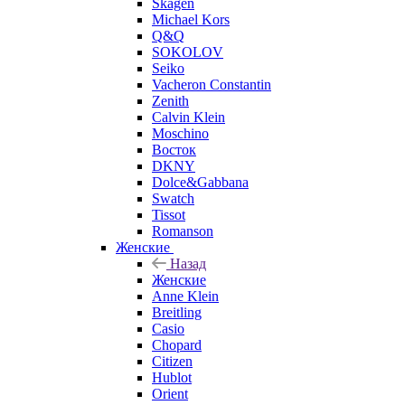
Skagen
Michael Kors
Q&Q
SOKOLOV
Seiko
Vacheron Constantin
Zenith
Calvin Klein
Moschino
Восток
DKNY
Dolce&Gabbana
Swatch
Tissot
Romanson
Женские
Назад
Женские
Anne Klein
Breitling
Casio
Chopard
Citizen
Hublot
Orient