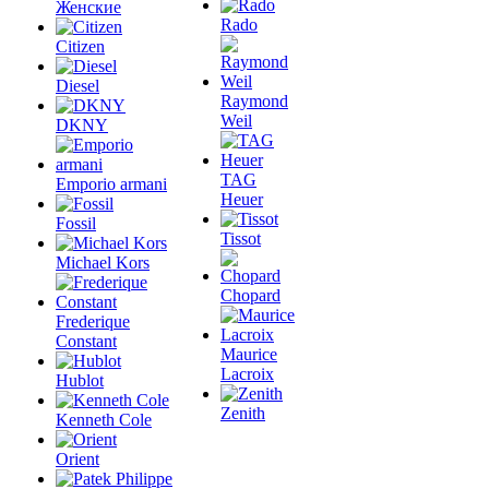
Женские
Rado
Citizen
Diesel
Raymond
Weil
DKNY
TAG
Emporio armani
Heuer
Fossil
Tissot
Michael Kors
Chopard
Frederique
Constant
Maurice
Lacroix
Hublot
Zenith
Kenneth Cole
Orient