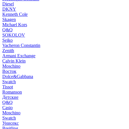
Diesel
DKNY
Kenneth Cole
Skagen
Michael Kors
Q&Q
SOKOLOV
Seiko
Vacheron Constantin
Zenith
Armani Exchange
Calvin Klein
Moschino
Восток
Dolce&Gabbana
Swatch
Tissot
Romanson
Детские
Q&Q
Casio
Moschino
Swatch
Унисекс
Breitling