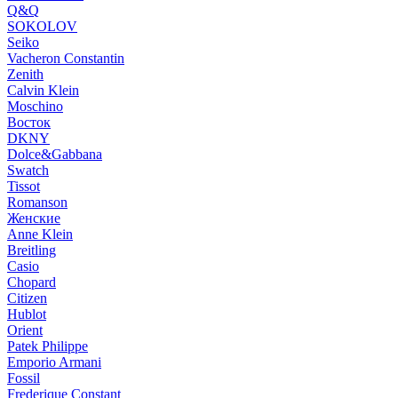
Q&Q
SOKOLOV
Seiko
Vacheron Constantin
Zenith
Calvin Klein
Moschino
Восток
DKNY
Dolce&Gabbana
Swatch
Tissot
Romanson
Женские
Anne Klein
Breitling
Casio
Chopard
Citizen
Hublot
Orient
Patek Philippe
Emporio Armani
Fossil
Frederique Constant