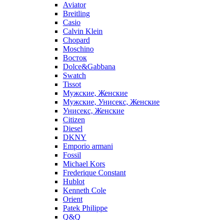
Aviator
Breitling
Casio
Calvin Klein
Chopard
Moschino
Восток
Dolce&Gabbana
Swatch
Tissot
Мужские, Женские
Мужские, Унисекс, Женские
Унисекс, Женские
Citizen
Diesel
DKNY
Emporio armani
Fossil
Michael Kors
Frederique Constant
Hublot
Kenneth Cole
Orient
Patek Philippe
Q&Q