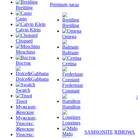
Premium часы
Breitling
Casio
Breitling
Calvin Klein
Omega
Chopard
Moschino
Balmain
Восток
Certina
Dolce&Gabbana
Frederique
Swatch
Constant
Tissot
Мужские,
Hamilton
Женские
Мужские,
Longines
Унисекс,
Женские
SAMSONITE
RIMOWA
Mido
Унисекс,