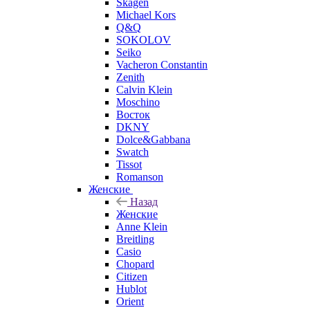
Skagen
Michael Kors
Q&Q
SOKOLOV
Seiko
Vacheron Constantin
Zenith
Calvin Klein
Moschino
Восток
DKNY
Dolce&Gabbana
Swatch
Tissot
Romanson
Женские
Назад
Женские
Anne Klein
Breitling
Casio
Chopard
Citizen
Hublot
Orient