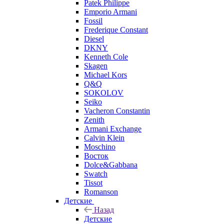
Patek Philippe
Emporio Armani
Fossil
Frederique Constant
Diesel
DKNY
Kenneth Cole
Skagen
Michael Kors
Q&Q
SOKOLOV
Seiko
Vacheron Constantin
Zenith
Armani Exchange
Calvin Klein
Moschino
Восток
Dolce&Gabbana
Swatch
Tissot
Romanson
Детские
Назад
Детские