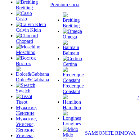
Premium часы
Breitling
Casio
Breitling
Calvin Klein
Omega
Chopard
Moschino
Balmain
Восток
Certina
Dolce&Gabbana
Frederique
Swatch
Constant
Tissot
Мужские,
Hamilton
Женские
Мужские,
Longines
Унисекс,
Женские
SAMSONITE
RIMOWA
Mido
Унисекс,