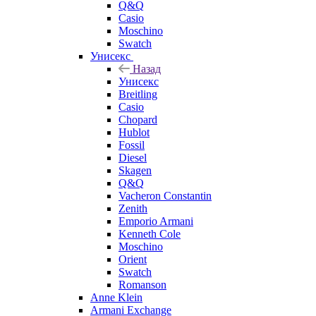
Q&Q
Casio
Moschino
Swatch
Унисекс
Назад
Унисекс
Breitling
Casio
Chopard
Hublot
Fossil
Diesel
Skagen
Q&Q
Vacheron Constantin
Zenith
Emporio Armani
Kenneth Cole
Moschino
Orient
Swatch
Romanson
Anne Klein
Armani Exchange