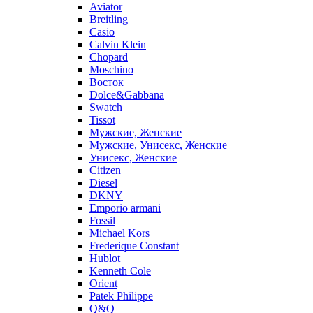
Aviator
Breitling
Casio
Calvin Klein
Chopard
Moschino
Восток
Dolce&Gabbana
Swatch
Tissot
Мужские, Женские
Мужские, Унисекс, Женские
Унисекс, Женские
Citizen
Diesel
DKNY
Emporio armani
Fossil
Michael Kors
Frederique Constant
Hublot
Kenneth Cole
Orient
Patek Philippe
Q&Q