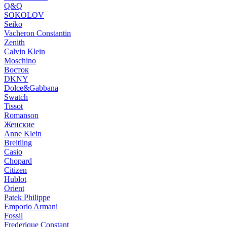
Q&Q
SOKOLOV
Seiko
Vacheron Constantin
Zenith
Calvin Klein
Moschino
Восток
DKNY
Dolce&Gabbana
Swatch
Tissot
Romanson
Женские
Anne Klein
Breitling
Casio
Chopard
Citizen
Hublot
Orient
Patek Philippe
Emporio Armani
Fossil
Frederique Constant