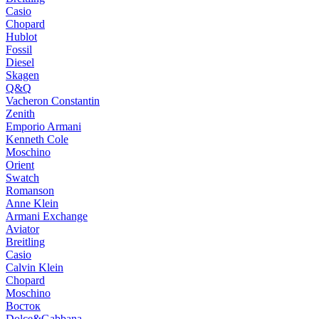
Casio
Chopard
Hublot
Fossil
Diesel
Skagen
Q&Q
Vacheron Constantin
Zenith
Emporio Armani
Kenneth Cole
Moschino
Orient
Swatch
Romanson
Anne Klein
Armani Exchange
Aviator
Breitling
Casio
Calvin Klein
Chopard
Moschino
Восток
Dolce&Gabbana