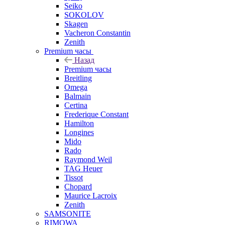
Seiko
SOKOLOV
Skagen
Vacheron Constantin
Zenith
Premium часы
Назад
Premium часы
Breitling
Omega
Balmain
Certina
Frederique Constant
Hamilton
Longines
Mido
Rado
Raymond Weil
TAG Heuer
Tissot
Chopard
Maurice Lacroix
Zenith
SAMSONITE
RIMOWA