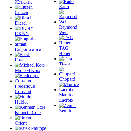
Женские
Rado
Citizen
Diesel
Raymond
Weil
DKNY
TAG
Emporio armani
Heuer
Fossil
Tissot
Michael Kors
Chopard
Frederique
Constant
Maurice
Lacroix
Hublot
Zenith
Kenneth Cole
Orient