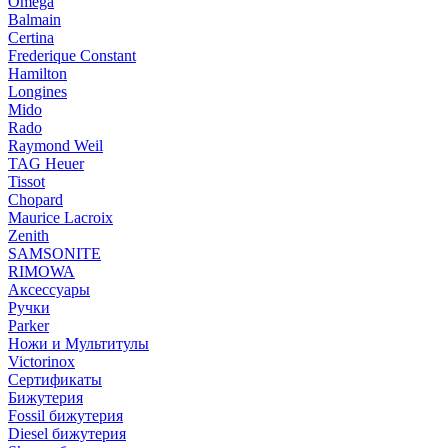
Omega
Balmain
Certina
Frederique Constant
Hamilton
Longines
Mido
Rado
Raymond Weil
TAG Heuer
Tissot
Chopard
Maurice Lacroix
Zenith
SAMSONITE
RIMOWA
Аксессуары
Ручки
Parker
Ножи и Мультитулы
Victorinox
Сертификаты
Бижутерия
Fossil бижутерия
Diesel бижутерия