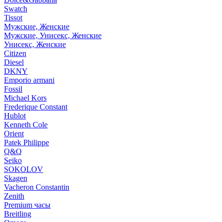
Swatch
Tissot
Мужские, Женские
Мужские, Унисекс, Женские
Унисекс, Женские
Citizen
Diesel
DKNY
Emporio armani
Fossil
Michael Kors
Frederique Constant
Hublot
Kenneth Cole
Orient
Patek Philippe
Q&Q
Seiko
SOKOLOV
Skagen
Vacheron Constantin
Zenith
Premium часы
Breitling