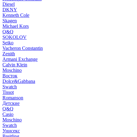
Diesel
DKNY
Kenneth Cole
Skagen
Michael Kors
Q&Q
SOKOLOV
Seiko
Vacheron Constantin
Zenith
Armani Exchange
Calvin Klein
Moschino
Восток
Dolce&Gabbana
Swatch
Tissot
Romanson
Детские
Q&Q
Casio
Moschino
Swatch
Унисекс
Breitling