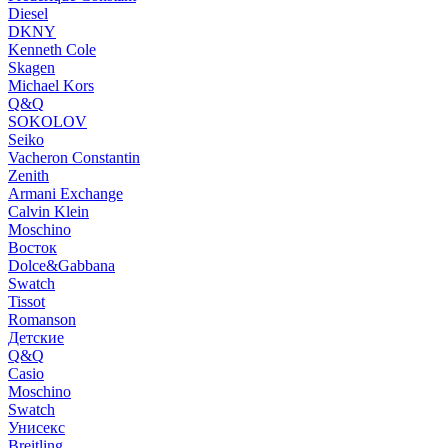
Diesel
DKNY
Kenneth Cole
Skagen
Michael Kors
Q&Q
SOKOLOV
Seiko
Vacheron Constantin
Zenith
Armani Exchange
Calvin Klein
Moschino
Восток
Dolce&Gabbana
Swatch
Tissot
Romanson
Детские
Q&Q
Casio
Moschino
Swatch
Унисекс
Breitling