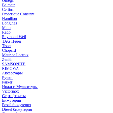
Omega
Balmain
Certina
Frederique Constant
Hamilton
Longines
Mido
Rado
Raymond Weil
TAG Heuer
Tissot
Chopard
Maurice Lacroix
Zenith
SAMSONITE
RIMOWA
Аксессуары
Ручки
Parker
Ножи и Мультитулы
Victorinox
Сертификаты
Бижутерия
Fossil бижутерия
Diesel бижутерия