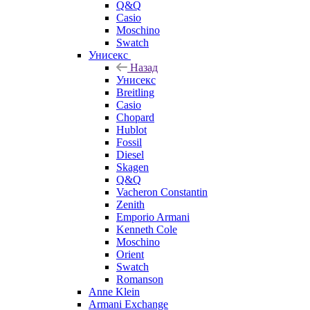
Q&Q
Casio
Moschino
Swatch
Унисекс
Назад
Унисекс
Breitling
Casio
Chopard
Hublot
Fossil
Diesel
Skagen
Q&Q
Vacheron Constantin
Zenith
Emporio Armani
Kenneth Cole
Moschino
Orient
Swatch
Romanson
Anne Klein
Armani Exchange