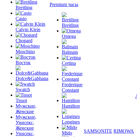
Premium часы
Breitling
Casio
Breitling
Calvin Klein
Omega
Chopard
Moschino
Balmain
Восток
Certina
Dolce&Gabbana
Frederique
Swatch
Constant
Tissot
Мужские,
Hamilton
Женские
Мужские,
Longines
Унисекс,
Женские
SAMSONITE
RIMOWA
Mido
Унисекс,