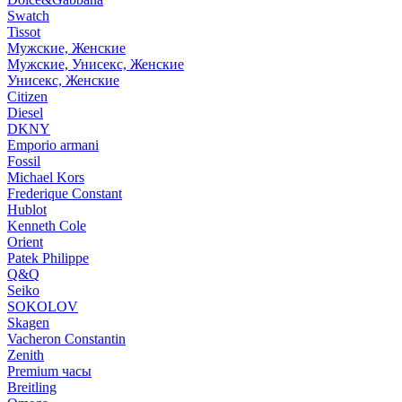
Swatch
Tissot
Мужские, Женские
Мужские, Унисекс, Женские
Унисекс, Женские
Citizen
Diesel
DKNY
Emporio armani
Fossil
Michael Kors
Frederique Constant
Hublot
Kenneth Cole
Orient
Patek Philippe
Q&Q
Seiko
SOKOLOV
Skagen
Vacheron Constantin
Zenith
Premium часы
Breitling