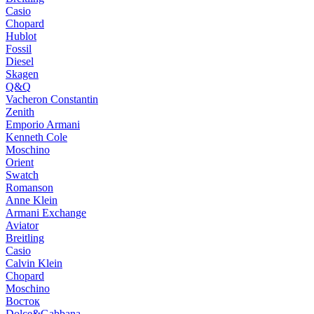
Casio
Chopard
Hublot
Fossil
Diesel
Skagen
Q&Q
Vacheron Constantin
Zenith
Emporio Armani
Kenneth Cole
Moschino
Orient
Swatch
Romanson
Anne Klein
Armani Exchange
Aviator
Breitling
Casio
Calvin Klein
Chopard
Moschino
Восток
Dolce&Gabbana