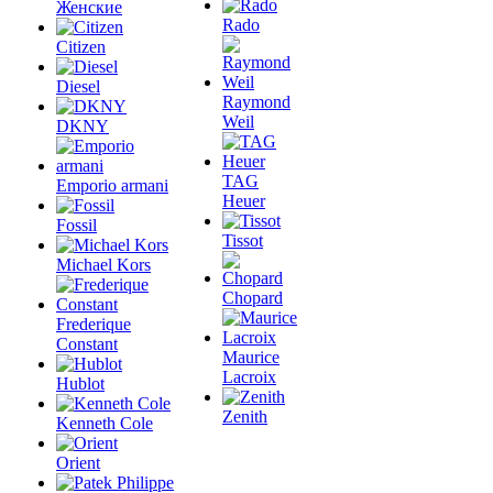
Женские
Rado
Citizen
Diesel
Raymond
Weil
DKNY
TAG
Emporio armani
Heuer
Fossil
Tissot
Michael Kors
Chopard
Frederique
Constant
Maurice
Lacroix
Hublot
Zenith
Kenneth Cole
Orient