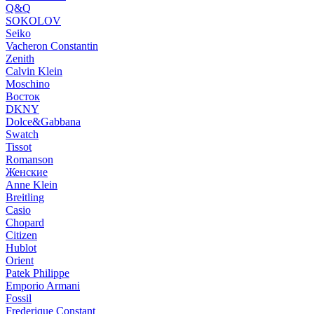
Q&Q
SOKOLOV
Seiko
Vacheron Constantin
Zenith
Calvin Klein
Moschino
Восток
DKNY
Dolce&Gabbana
Swatch
Tissot
Romanson
Женские
Anne Klein
Breitling
Casio
Chopard
Citizen
Hublot
Orient
Patek Philippe
Emporio Armani
Fossil
Frederique Constant