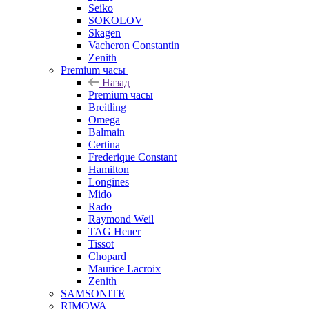
Seiko
SOKOLOV
Skagen
Vacheron Constantin
Zenith
Premium часы
Назад
Premium часы
Breitling
Omega
Balmain
Certina
Frederique Constant
Hamilton
Longines
Mido
Rado
Raymond Weil
TAG Heuer
Tissot
Chopard
Maurice Lacroix
Zenith
SAMSONITE
RIMOWA