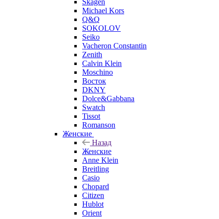
Skagen
Michael Kors
Q&Q
SOKOLOV
Seiko
Vacheron Constantin
Zenith
Calvin Klein
Moschino
Восток
DKNY
Dolce&Gabbana
Swatch
Tissot
Romanson
Женские
Назад
Женские
Anne Klein
Breitling
Casio
Chopard
Citizen
Hublot
Orient