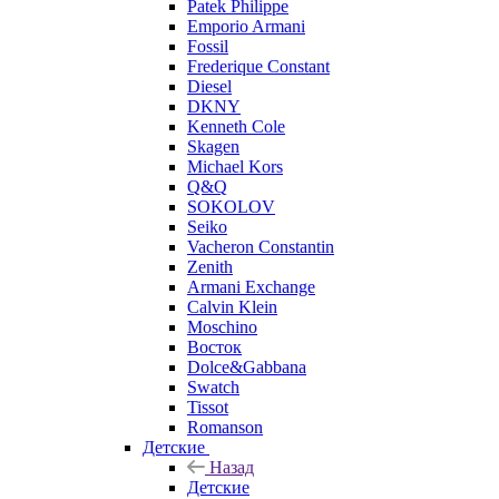
Patek Philippe
Emporio Armani
Fossil
Frederique Constant
Diesel
DKNY
Kenneth Cole
Skagen
Michael Kors
Q&Q
SOKOLOV
Seiko
Vacheron Constantin
Zenith
Armani Exchange
Calvin Klein
Moschino
Восток
Dolce&Gabbana
Swatch
Tissot
Romanson
Детские
Назад
Детские