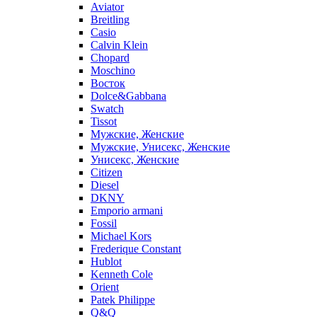
Aviator
Breitling
Casio
Calvin Klein
Chopard
Moschino
Восток
Dolce&Gabbana
Swatch
Tissot
Мужские, Женские
Мужские, Унисекс, Женские
Унисекс, Женские
Citizen
Diesel
DKNY
Emporio armani
Fossil
Michael Kors
Frederique Constant
Hublot
Kenneth Cole
Orient
Patek Philippe
Q&Q