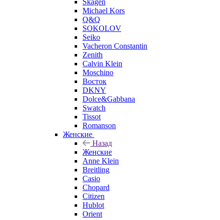
Skagen
Michael Kors
Q&Q
SOKOLOV
Seiko
Vacheron Constantin
Zenith
Calvin Klein
Moschino
Восток
DKNY
Dolce&Gabbana
Swatch
Tissot
Romanson
Женские
Назад
Женские
Anne Klein
Breitling
Casio
Chopard
Citizen
Hublot
Orient