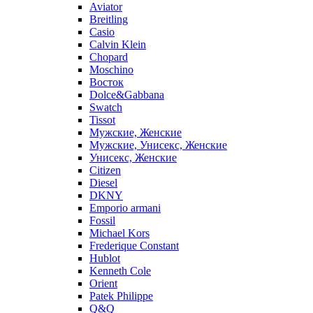
Aviator
Breitling
Casio
Calvin Klein
Chopard
Moschino
Восток
Dolce&Gabbana
Swatch
Tissot
Мужские, Женские
Мужские, Унисекс, Женские
Унисекс, Женские
Citizen
Diesel
DKNY
Emporio armani
Fossil
Michael Kors
Frederique Constant
Hublot
Kenneth Cole
Orient
Patek Philippe
Q&Q