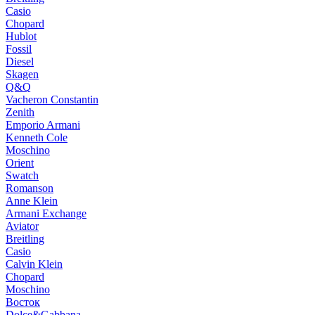
Casio
Chopard
Hublot
Fossil
Diesel
Skagen
Q&Q
Vacheron Constantin
Zenith
Emporio Armani
Kenneth Cole
Moschino
Orient
Swatch
Romanson
Anne Klein
Armani Exchange
Aviator
Breitling
Casio
Calvin Klein
Chopard
Moschino
Восток
Dolce&Gabbana