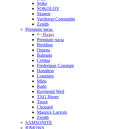
Seiko
SOKOLOV
Skagen
Vacheron Constantin
Zenith
Premium часы
Назад
Premium часы
Breitling
Omega
Balmain
Certina
Frederique Constant
Hamilton
Longines
Mido
Rado
Raymond Weil
TAG Heuer
Tissot
Chopard
Maurice Lacroix
Zenith
SAMSONITE
RIMOWA