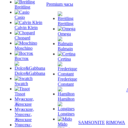
Premium часы
Breitling
Casio
Breitling
Calvin Klein
Omega
Chopard
Moschino
Balmain
Восток
Certina
Dolce&Gabbana
Frederique
Swatch
Constant
Tissot
Мужские,
Hamilton
Женские
Мужские,
Longines
Унисекс,
Женские
SAMSONITE
RIMOWA
Mido
Унисекс,