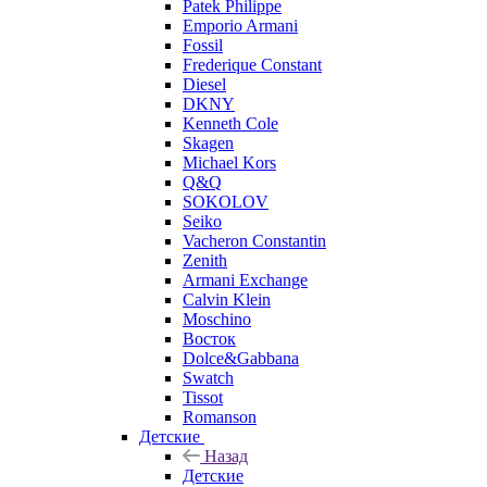
Patek Philippe
Emporio Armani
Fossil
Frederique Constant
Diesel
DKNY
Kenneth Cole
Skagen
Michael Kors
Q&Q
SOKOLOV
Seiko
Vacheron Constantin
Zenith
Armani Exchange
Calvin Klein
Moschino
Восток
Dolce&Gabbana
Swatch
Tissot
Romanson
Детские
Назад
Детские