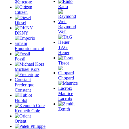
Женские
Rado
Citizen
Diesel
Raymond
Weil
DKNY
TAG
Emporio armani
Heuer
Fossil
Tissot
Michael Kors
Chopard
Frederique
Constant
Maurice
Lacroix
Hublot
Zenith
Kenneth Cole
Orient