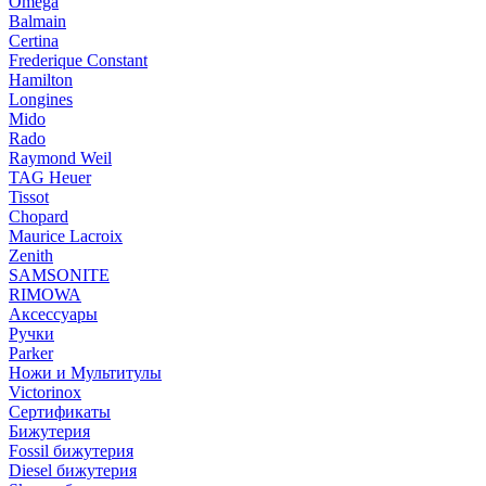
Omega
Balmain
Certina
Frederique Constant
Hamilton
Longines
Mido
Rado
Raymond Weil
TAG Heuer
Tissot
Chopard
Maurice Lacroix
Zenith
SAMSONITE
RIMOWA
Аксессуары
Ручки
Parker
Ножи и Мультитулы
Victorinox
Сертификаты
Бижутерия
Fossil бижутерия
Diesel бижутерия