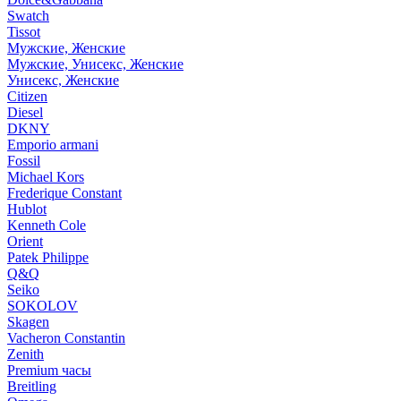
Swatch
Tissot
Мужские, Женские
Мужские, Унисекс, Женские
Унисекс, Женские
Citizen
Diesel
DKNY
Emporio armani
Fossil
Michael Kors
Frederique Constant
Hublot
Kenneth Cole
Orient
Patek Philippe
Q&Q
Seiko
SOKOLOV
Skagen
Vacheron Constantin
Zenith
Premium часы
Breitling