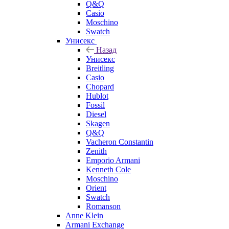
Q&Q
Casio
Moschino
Swatch
Унисекс
Назад
Унисекс
Breitling
Casio
Chopard
Hublot
Fossil
Diesel
Skagen
Q&Q
Vacheron Constantin
Zenith
Emporio Armani
Kenneth Cole
Moschino
Orient
Swatch
Romanson
Anne Klein
Armani Exchange