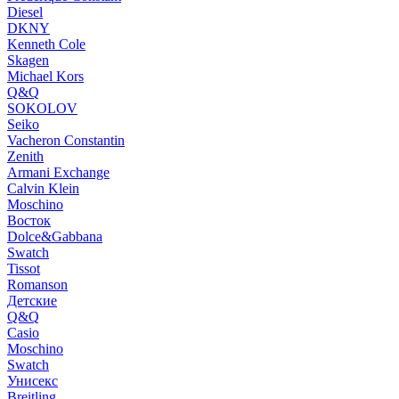
Diesel
DKNY
Kenneth Cole
Skagen
Michael Kors
Q&Q
SOKOLOV
Seiko
Vacheron Constantin
Zenith
Armani Exchange
Calvin Klein
Moschino
Восток
Dolce&Gabbana
Swatch
Tissot
Romanson
Детские
Q&Q
Casio
Moschino
Swatch
Унисекс
Breitling