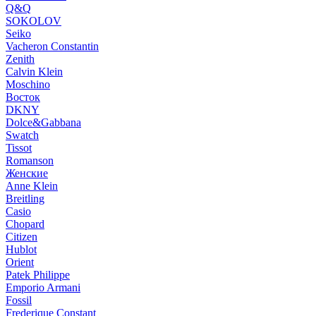
Q&Q
SOKOLOV
Seiko
Vacheron Constantin
Zenith
Calvin Klein
Moschino
Восток
DKNY
Dolce&Gabbana
Swatch
Tissot
Romanson
Женские
Anne Klein
Breitling
Casio
Chopard
Citizen
Hublot
Orient
Patek Philippe
Emporio Armani
Fossil
Frederique Constant