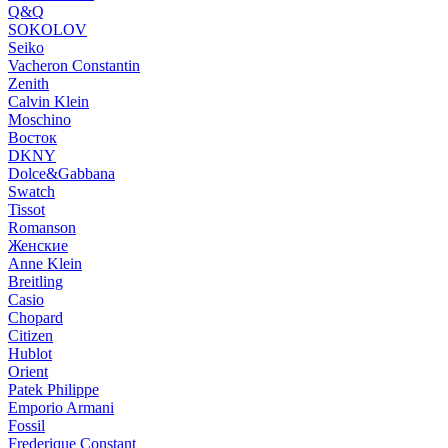
Q&Q
SOKOLOV
Seiko
Vacheron Constantin
Zenith
Calvin Klein
Moschino
Восток
DKNY
Dolce&Gabbana
Swatch
Tissot
Romanson
Женские
Anne Klein
Breitling
Casio
Chopard
Citizen
Hublot
Orient
Patek Philippe
Emporio Armani
Fossil
Frederique Constant