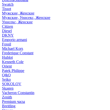
Swatch
Tissot
Мужские, Женские
Мужские, Унисекс, Женские
Унисекс, Женские
Citizen
Diesel
DKNY
Emporio armani
Fossil
Michael Kors
Frederique Constant
Hublot
Kenneth Cole
Orient
Patek Philippe
Q&Q
Seiko
SOKOLOV
Skagen
Vacheron Constantin
Zenith
Premium часы
Breitling