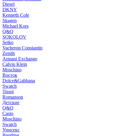
Diesel
DKNY
Kenneth Cole
Skagen
Michael Kors
Q&Q
SOKOLOV
Seiko
Vacheron Constantin
Zenith
Armani Exchange
Calvin Klein
Moschino
Восток
Dolce&Gabbana
Swatch
Tissot
Romanson
Детские
Q&Q
Casio
Moschino
Swatch
Унисекс
Breitling