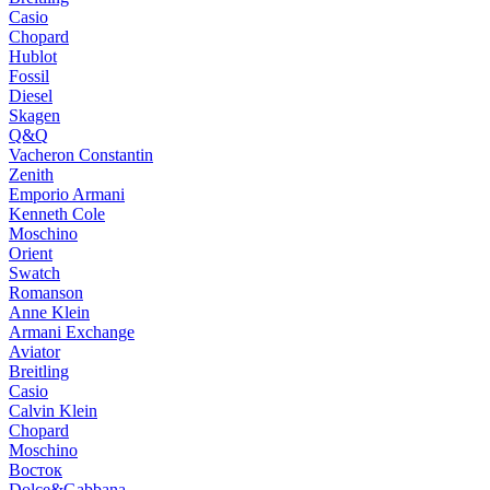
Casio
Chopard
Hublot
Fossil
Diesel
Skagen
Q&Q
Vacheron Constantin
Zenith
Emporio Armani
Kenneth Cole
Moschino
Orient
Swatch
Romanson
Anne Klein
Armani Exchange
Aviator
Breitling
Casio
Calvin Klein
Chopard
Moschino
Восток
Dolce&Gabbana