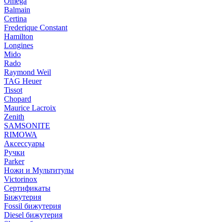
Omega
Balmain
Certina
Frederique Constant
Hamilton
Longines
Mido
Rado
Raymond Weil
TAG Heuer
Tissot
Chopard
Maurice Lacroix
Zenith
SAMSONITE
RIMOWA
Аксессуары
Ручки
Parker
Ножи и Мультитулы
Victorinox
Сертификаты
Бижутерия
Fossil бижутерия
Diesel бижутерия