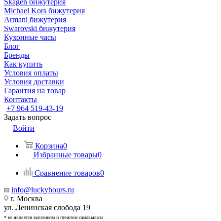
Skagen бижутерия
Michael Kors бижутерия
Armani бижутерия
Swarovski бижутерия
Кухонные часы
Блог
Бренды
Как купить
Условия оплаты
Условия доставки
Гарантия на товар
Контакты
+7 964 519-43-19
Задать вопрос
Войти
Корзина
0
Избранные товары
0
Сравнение товаров
0
info@luckyhours.ru
г. Москва
ул. Ленинская слобода 19
* не является магазином и пунктом самовывоза