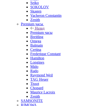
Seiko
SOKOLOV
Skagen
Vacheron Constantin
Zenith
Premium часы
Назад
Premium часы
Breitling
Omega
Balmain
Certina
Frederique Constant
Hamilton
Longines
Mido
Rado
Raymond Weil
TAG Heuer
Tissot
Chopard
Maurice Lacroix
Zenith
SAMSONITE
RIMOWA