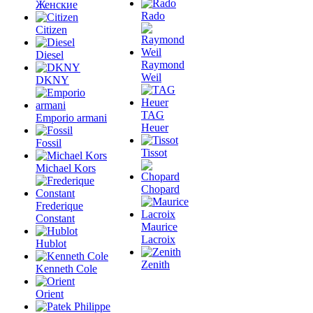
Женские
Rado
Citizen
Diesel
Raymond
Weil
DKNY
TAG
Emporio armani
Heuer
Fossil
Tissot
Michael Kors
Chopard
Frederique
Constant
Maurice
Lacroix
Hublot
Zenith
Kenneth Cole
Orient