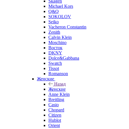
Skagen
Michael Kors
Q&Q
SOKOLOV
Seiko
Vacheron Constantin
Zenith
Calvin Klein
Moschino
Восток
DKNY
Dolce&Gabbana
Swatch
Tissot
Romanson
Женские
Назад
Женские
Anne Klein
Breitling
Casio
Chopard
Citizen
Hublot
Orient