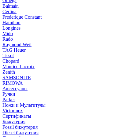
Omega
Balmain
Certina
Frederique Constant
Hamilton
Longines
Mido
Rado
Raymond Weil
TAG Heuer
Tissot
Chopard
Maurice Lacroix
Zenith
SAMSONITE
RIMOWA
Аксессуары
Ручки
Parker
Ножи и Мультитулы
Victorinox
Сертификаты
Бижутерия
Fossil бижутерия
Diesel бижутерия