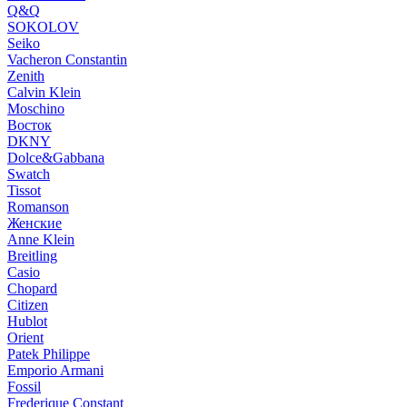
Q&Q
SOKOLOV
Seiko
Vacheron Constantin
Zenith
Calvin Klein
Moschino
Восток
DKNY
Dolce&Gabbana
Swatch
Tissot
Romanson
Женские
Anne Klein
Breitling
Casio
Chopard
Citizen
Hublot
Orient
Patek Philippe
Emporio Armani
Fossil
Frederique Constant