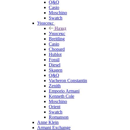
Q&Q
Casio
Moschino
Swatch
Унисекс
Назад
Унисекс
Breitling
Casio
Chopard
Hublot
Fossil
Diesel
Skagen
Q&Q
Vacheron Constantin
Zenith
Emporio Armani
Kenneth Cole
Moschino
Orient
Swatch
Romanson
Anne Klein
Armani Exchange