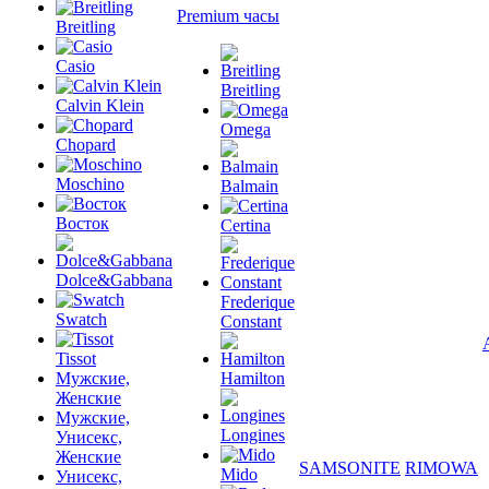
Premium часы
Breitling
Casio
Breitling
Calvin Klein
Omega
Chopard
Moschino
Balmain
Восток
Certina
Dolce&Gabbana
Frederique
Swatch
Constant
Tissot
Мужские,
Hamilton
Женские
Мужские,
Longines
Унисекс,
Женские
SAMSONITE
RIMOWA
Mido
Унисекс,