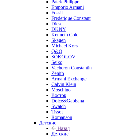
Patek Philippe
Emporio Armani
Fossil
Frederique Constant
Diesel
DKNY
Kenneth Cole
Skagen
Michael Kors
Q&Q
SOKOLOV
Seiko
Vacheron Constantin
Zenith
Armani Exchange
Calvin Klein
Moschino
Восток
Dolce&Gabbana
Swatch
Tissot
Romanson
Детские
Назад
Детские