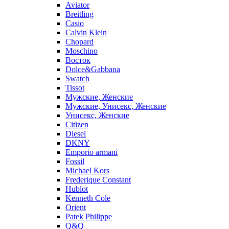
Aviator
Breitling
Casio
Calvin Klein
Chopard
Moschino
Восток
Dolce&Gabbana
Swatch
Tissot
Мужские, Женские
Мужские, Унисекс, Женские
Унисекс, Женские
Citizen
Diesel
DKNY
Emporio armani
Fossil
Michael Kors
Frederique Constant
Hublot
Kenneth Cole
Orient
Patek Philippe
Q&Q