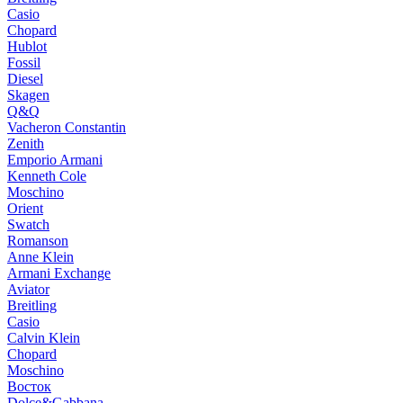
Casio
Chopard
Hublot
Fossil
Diesel
Skagen
Q&Q
Vacheron Constantin
Zenith
Emporio Armani
Kenneth Cole
Moschino
Orient
Swatch
Romanson
Anne Klein
Armani Exchange
Aviator
Breitling
Casio
Calvin Klein
Chopard
Moschino
Восток
Dolce&Gabbana