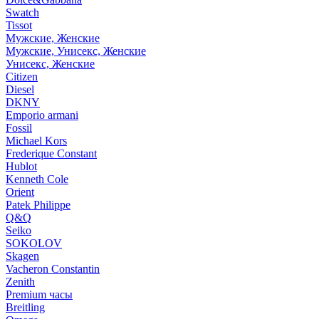
Swatch
Tissot
Мужские, Женские
Мужские, Унисекс, Женские
Унисекс, Женские
Citizen
Diesel
DKNY
Emporio armani
Fossil
Michael Kors
Frederique Constant
Hublot
Kenneth Cole
Orient
Patek Philippe
Q&Q
Seiko
SOKOLOV
Skagen
Vacheron Constantin
Zenith
Premium часы
Breitling