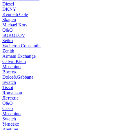
Diesel
DKNY
Kenneth Cole
Skagen
Michael Kors
Q&Q
SOKOLOV
Seiko
Vacheron Constantin
Zenith
Armani Exchange
Calvin Klein
Moschino
Восток
Dolce&Gabbana
Swatch
Tissot
Romanson
Детские
Q&Q
Casio
Moschino
Swatch
Унисекс
Breitling