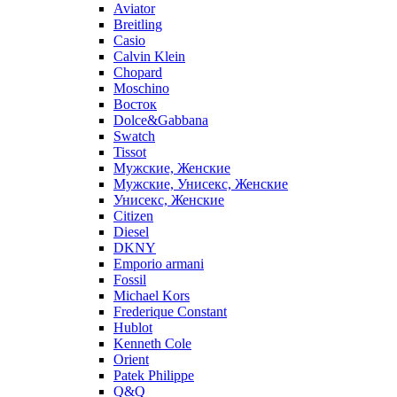
Aviator
Breitling
Casio
Calvin Klein
Chopard
Moschino
Восток
Dolce&Gabbana
Swatch
Tissot
Мужские, Женские
Мужские, Унисекс, Женские
Унисекс, Женские
Citizen
Diesel
DKNY
Emporio armani
Fossil
Michael Kors
Frederique Constant
Hublot
Kenneth Cole
Orient
Patek Philippe
Q&Q