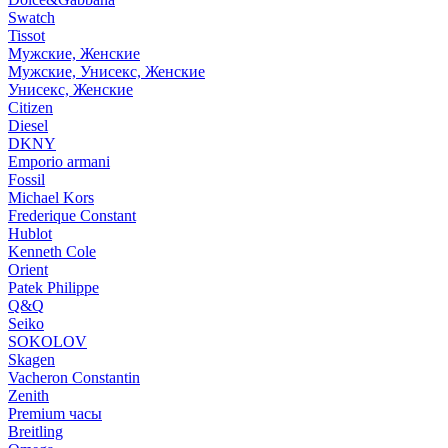
Swatch
Tissot
Мужские, Женские
Мужские, Унисекс, Женские
Унисекс, Женские
Citizen
Diesel
DKNY
Emporio armani
Fossil
Michael Kors
Frederique Constant
Hublot
Kenneth Cole
Orient
Patek Philippe
Q&Q
Seiko
SOKOLOV
Skagen
Vacheron Constantin
Zenith
Premium часы
Breitling