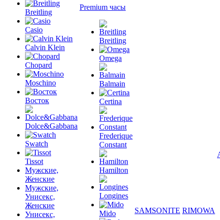
Premium часы
Breitling
Casio
Breitling
Calvin Klein
Omega
Chopard
Moschino
Balmain
Восток
Certina
Dolce&Gabbana
Frederique
Swatch
Constant
Tissot
Мужские,
Hamilton
Женские
Мужские,
Longines
Унисекс,
Женские
SAMSONITE
RIMOWA
Mido
Унисекс,