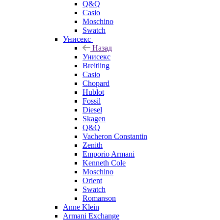
Q&Q
Casio
Moschino
Swatch
Унисекс
Назад
Унисекс
Breitling
Casio
Chopard
Hublot
Fossil
Diesel
Skagen
Q&Q
Vacheron Constantin
Zenith
Emporio Armani
Kenneth Cole
Moschino
Orient
Swatch
Romanson
Anne Klein
Armani Exchange