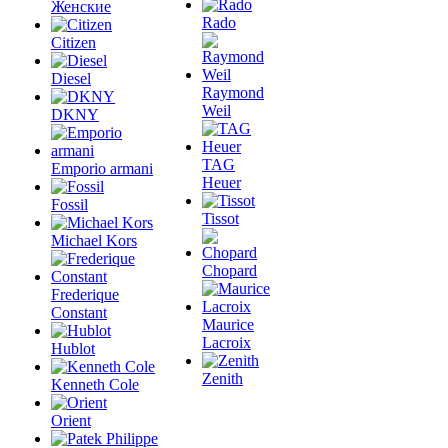
Женские
Rado
Citizen
Diesel
Raymond
Weil
DKNY
TAG
Emporio armani
Heuer
Fossil
Tissot
Michael Kors
Chopard
Frederique
Constant
Maurice
Lacroix
Hublot
Zenith
Kenneth Cole
Orient