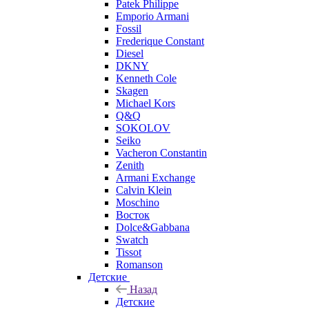
Patek Philippe
Emporio Armani
Fossil
Frederique Constant
Diesel
DKNY
Kenneth Cole
Skagen
Michael Kors
Q&Q
SOKOLOV
Seiko
Vacheron Constantin
Zenith
Armani Exchange
Calvin Klein
Moschino
Восток
Dolce&Gabbana
Swatch
Tissot
Romanson
Детские
Назад
Детские