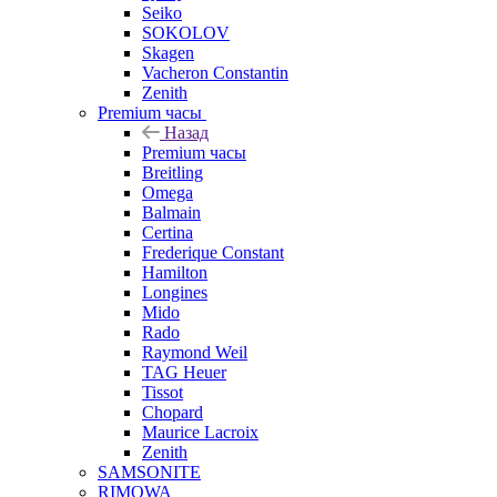
Seiko
SOKOLOV
Skagen
Vacheron Constantin
Zenith
Premium часы
Назад
Premium часы
Breitling
Omega
Balmain
Certina
Frederique Constant
Hamilton
Longines
Mido
Rado
Raymond Weil
TAG Heuer
Tissot
Chopard
Maurice Lacroix
Zenith
SAMSONITE
RIMOWA