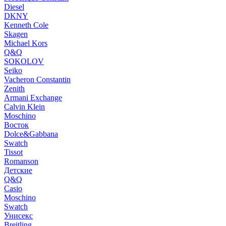
Diesel
DKNY
Kenneth Cole
Skagen
Michael Kors
Q&Q
SOKOLOV
Seiko
Vacheron Constantin
Zenith
Armani Exchange
Calvin Klein
Moschino
Восток
Dolce&Gabbana
Swatch
Tissot
Romanson
Детские
Q&Q
Casio
Moschino
Swatch
Унисекс
Breitling