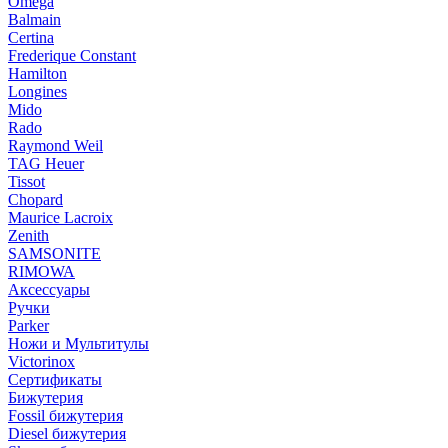
Omega
Balmain
Certina
Frederique Constant
Hamilton
Longines
Mido
Rado
Raymond Weil
TAG Heuer
Tissot
Chopard
Maurice Lacroix
Zenith
SAMSONITE
RIMOWA
Аксессуары
Ручки
Parker
Ножи и Мультитулы
Victorinox
Сертификаты
Бижутерия
Fossil бижутерия
Diesel бижутерия