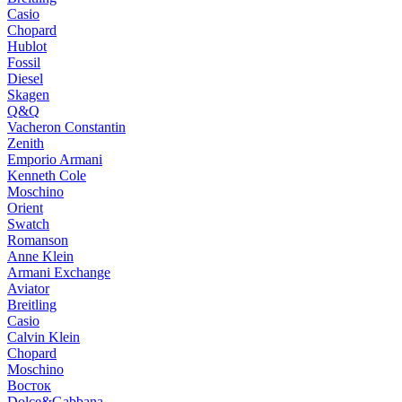
Casio
Chopard
Hublot
Fossil
Diesel
Skagen
Q&Q
Vacheron Constantin
Zenith
Emporio Armani
Kenneth Cole
Moschino
Orient
Swatch
Romanson
Anne Klein
Armani Exchange
Aviator
Breitling
Casio
Calvin Klein
Chopard
Moschino
Восток
Dolce&Gabbana