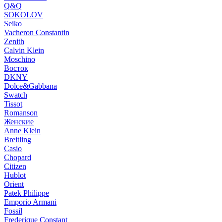
Q&Q
SOKOLOV
Seiko
Vacheron Constantin
Zenith
Calvin Klein
Moschino
Восток
DKNY
Dolce&Gabbana
Swatch
Tissot
Romanson
Женские
Anne Klein
Breitling
Casio
Chopard
Citizen
Hublot
Orient
Patek Philippe
Emporio Armani
Fossil
Frederique Constant