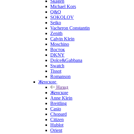
Skagen
Michael Kors
Q&Q
SOKOLOV
Seiko
Vacheron Constantin
Zenith
Calvin Klein
Moschino
Восток
DKNY
Dolce&Gabbana
Swatch
Tissot
Romanson
Женские
Назад
Женские
Anne Klein
Breitling
Casio
Chopard
Citizen
Hublot
Orient