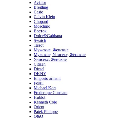
Aviator
Breitling
Casio
Calvin Klein
Chopard
Moschino
Восток
Dolce&Gabbana
Swatch
Tissot
Мужские, Женские
Мужские, Унисекс, Женские
Унисекс, Женские
Citizen
Diesel
DKNY
Emporio armani
Fossil
Michael Kors
Frederique Constant
Hublot
Kenneth Cole
Orient
Patek Philippe
Q&Q