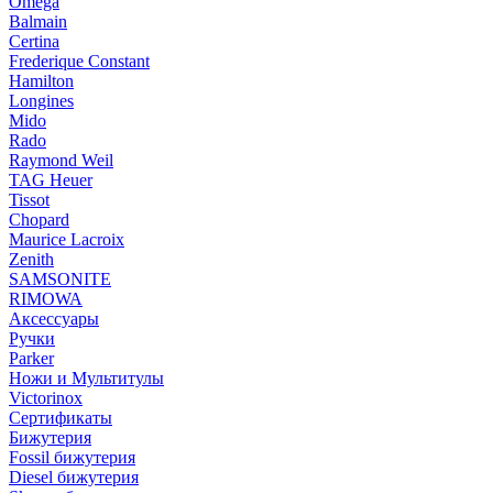
Omega
Balmain
Certina
Frederique Constant
Hamilton
Longines
Mido
Rado
Raymond Weil
TAG Heuer
Tissot
Chopard
Maurice Lacroix
Zenith
SAMSONITE
RIMOWA
Аксессуары
Ручки
Parker
Ножи и Мультитулы
Victorinox
Сертификаты
Бижутерия
Fossil бижутерия
Diesel бижутерия