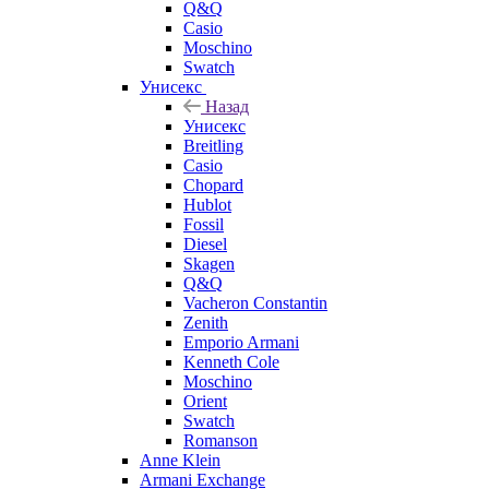
Q&Q
Casio
Moschino
Swatch
Унисекс
Назад
Унисекс
Breitling
Casio
Chopard
Hublot
Fossil
Diesel
Skagen
Q&Q
Vacheron Constantin
Zenith
Emporio Armani
Kenneth Cole
Moschino
Orient
Swatch
Romanson
Anne Klein
Armani Exchange