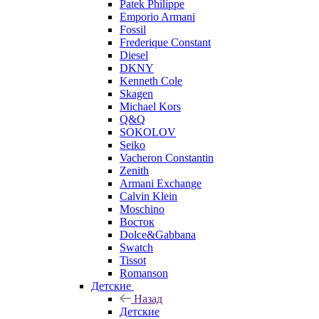
Patek Philippe
Emporio Armani
Fossil
Frederique Constant
Diesel
DKNY
Kenneth Cole
Skagen
Michael Kors
Q&Q
SOKOLOV
Seiko
Vacheron Constantin
Zenith
Armani Exchange
Calvin Klein
Moschino
Восток
Dolce&Gabbana
Swatch
Tissot
Romanson
Детские
Назад
Детские