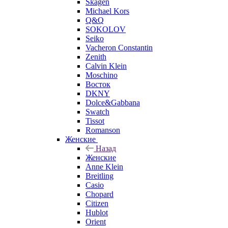
Skagen
Michael Kors
Q&Q
SOKOLOV
Seiko
Vacheron Constantin
Zenith
Calvin Klein
Moschino
Восток
DKNY
Dolce&Gabbana
Swatch
Tissot
Romanson
Женские
Назад
Женские
Anne Klein
Breitling
Casio
Chopard
Citizen
Hublot
Orient