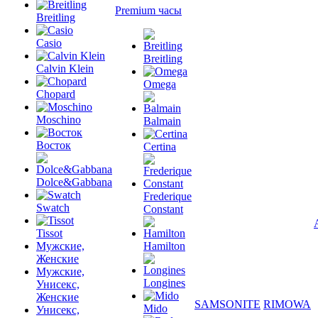
Premium часы
Breitling
Casio
Breitling
Calvin Klein
Omega
Chopard
Moschino
Balmain
Восток
Certina
Dolce&Gabbana
Frederique
Swatch
Constant
Tissot
Мужские,
Hamilton
Женские
Мужские,
Longines
Унисекс,
Женские
SAMSONITE
RIMOWA
Mido
Унисекс,