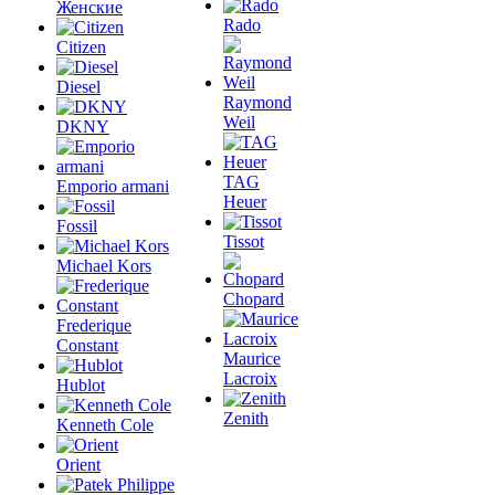
Женские
Rado
Citizen
Diesel
Raymond
Weil
DKNY
TAG
Emporio armani
Heuer
Fossil
Tissot
Michael Kors
Chopard
Frederique
Constant
Maurice
Lacroix
Hublot
Zenith
Kenneth Cole
Orient