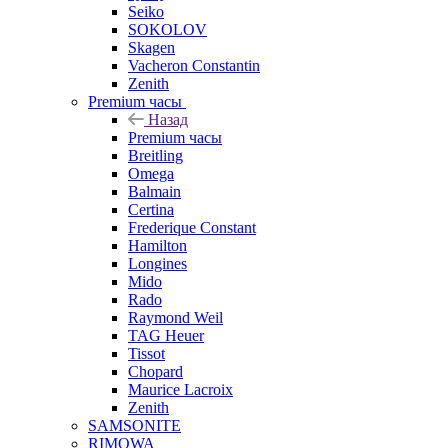
Seiko
SOKOLOV
Skagen
Vacheron Constantin
Zenith
Premium часы
Назад
Premium часы
Breitling
Omega
Balmain
Certina
Frederique Constant
Hamilton
Longines
Mido
Rado
Raymond Weil
TAG Heuer
Tissot
Chopard
Maurice Lacroix
Zenith
SAMSONITE
RIMOWA