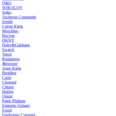
Q&Q
SOKOLOV
Seiko
Vacheron Constantin
Zenith
Calvin Klein
Moschino
Восток
DKNY
Dolce&Gabbana
Swatch
Tissot
Romanson
Женские
Anne Klein
Breitling
Casio
Chopard
Citizen
Hublot
Orient
Patek Philippe
Emporio Armani
Fossil
Frederique Constant