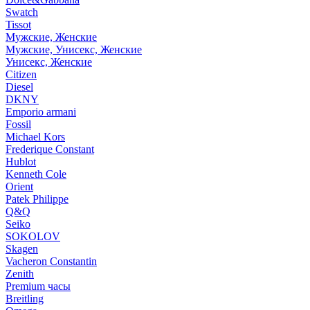
Swatch
Tissot
Мужские, Женские
Мужские, Унисекс, Женские
Унисекс, Женские
Citizen
Diesel
DKNY
Emporio armani
Fossil
Michael Kors
Frederique Constant
Hublot
Kenneth Cole
Orient
Patek Philippe
Q&Q
Seiko
SOKOLOV
Skagen
Vacheron Constantin
Zenith
Premium часы
Breitling