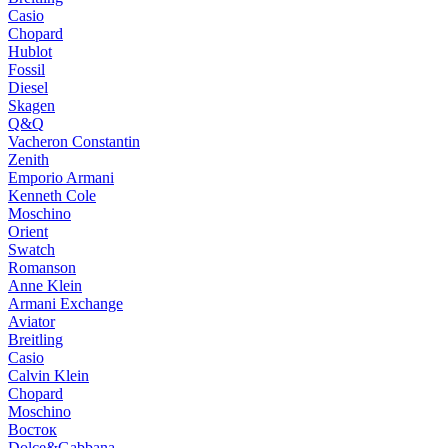
Casio
Chopard
Hublot
Fossil
Diesel
Skagen
Q&Q
Vacheron Constantin
Zenith
Emporio Armani
Kenneth Cole
Moschino
Orient
Swatch
Romanson
Anne Klein
Armani Exchange
Aviator
Breitling
Casio
Calvin Klein
Chopard
Moschino
Восток
Dolce&Gabbana