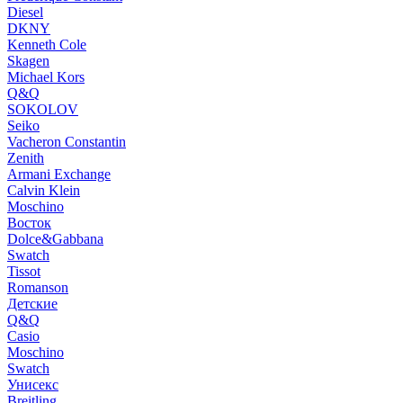
Diesel
DKNY
Kenneth Cole
Skagen
Michael Kors
Q&Q
SOKOLOV
Seiko
Vacheron Constantin
Zenith
Armani Exchange
Calvin Klein
Moschino
Восток
Dolce&Gabbana
Swatch
Tissot
Romanson
Детские
Q&Q
Casio
Moschino
Swatch
Унисекс
Breitling