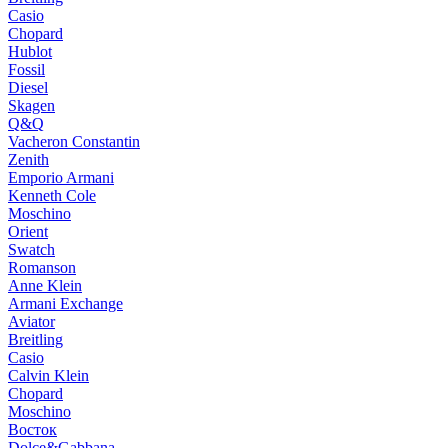
Casio
Chopard
Hublot
Fossil
Diesel
Skagen
Q&Q
Vacheron Constantin
Zenith
Emporio Armani
Kenneth Cole
Moschino
Orient
Swatch
Romanson
Anne Klein
Armani Exchange
Aviator
Breitling
Casio
Calvin Klein
Chopard
Moschino
Восток
Dolce&Gabbana