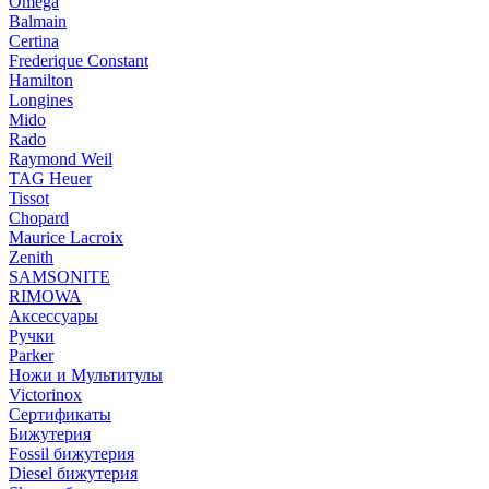
Omega
Balmain
Certina
Frederique Constant
Hamilton
Longines
Mido
Rado
Raymond Weil
TAG Heuer
Tissot
Chopard
Maurice Lacroix
Zenith
SAMSONITE
RIMOWA
Аксессуары
Ручки
Parker
Ножи и Мультитулы
Victorinox
Сертификаты
Бижутерия
Fossil бижутерия
Diesel бижутерия