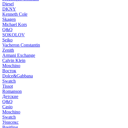
Diesel
DKNY
Kenneth Cole
Skagen
Michael Kors
Q&Q
SOKOLOV
Seiko
Vacheron Constantin
Zenith
Armani Exchange
Calvin Klein
Moschino
Восток
Dolce&Gabbana
Swatch
Tissot
Romanson
Детские
Q&Q
Casio
Moschino
Swatch
Унисекс
Breitling