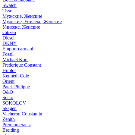
Swatch
Tissot
Мужские, Женские
Мужские, Унисекс, Женские
Унисекс, Женские
Citizen
Diesel
DKNY
Emporio armani
Fossil
Michael Kors
Frederique Constant
Hublot
Kenneth Cole
Orient
Patek Philippe
Q&Q
Seiko
SOKOLOV
Skagen
Vacheron Constantin
Zenith
Premium часы
Breitling