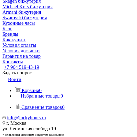
Skagen бижутерия
Michael Kors бижутерия
Armani бижутерия
Swarovski бижутерия
Кухонные часы
Блог
Бренды
Как купить
Условия оплаты
Условия доставки
Гарантия на товар
Контакты
+7 964 519-43-19
Задать вопрос
Войти
Корзина
0
Избранные товары
0
Сравнение товаров
0
info@luckyhours.ru
г. Москва
ул. Ленинская слобода 19
* не является магазином и пунктом самовывоза