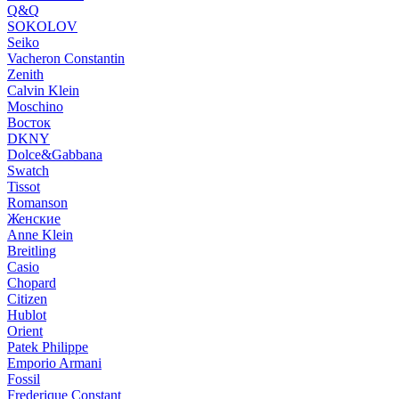
Q&Q
SOKOLOV
Seiko
Vacheron Constantin
Zenith
Calvin Klein
Moschino
Восток
DKNY
Dolce&Gabbana
Swatch
Tissot
Romanson
Женские
Anne Klein
Breitling
Casio
Chopard
Citizen
Hublot
Orient
Patek Philippe
Emporio Armani
Fossil
Frederique Constant