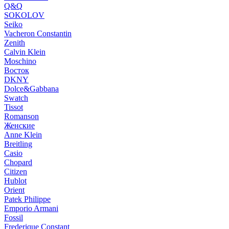
Q&Q
SOKOLOV
Seiko
Vacheron Constantin
Zenith
Calvin Klein
Moschino
Восток
DKNY
Dolce&Gabbana
Swatch
Tissot
Romanson
Женские
Anne Klein
Breitling
Casio
Chopard
Citizen
Hublot
Orient
Patek Philippe
Emporio Armani
Fossil
Frederique Constant