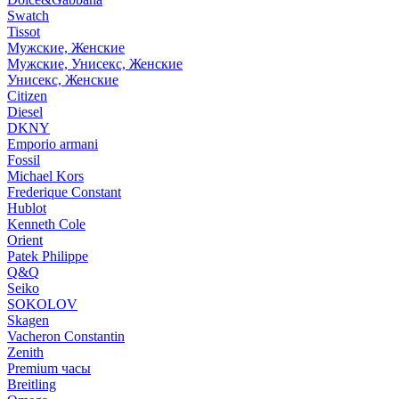
Swatch
Tissot
Мужские, Женские
Мужские, Унисекс, Женские
Унисекс, Женские
Citizen
Diesel
DKNY
Emporio armani
Fossil
Michael Kors
Frederique Constant
Hublot
Kenneth Cole
Orient
Patek Philippe
Q&Q
Seiko
SOKOLOV
Skagen
Vacheron Constantin
Zenith
Premium часы
Breitling