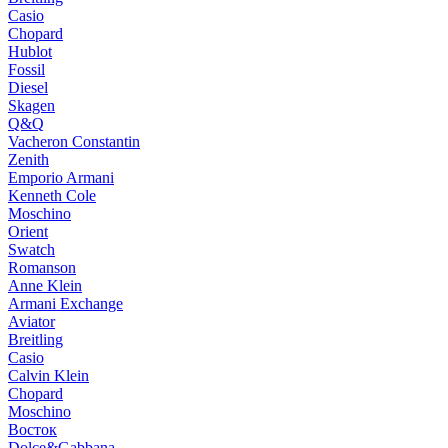
Casio
Chopard
Hublot
Fossil
Diesel
Skagen
Q&Q
Vacheron Constantin
Zenith
Emporio Armani
Kenneth Cole
Moschino
Orient
Swatch
Romanson
Anne Klein
Armani Exchange
Aviator
Breitling
Casio
Calvin Klein
Chopard
Moschino
Восток
Dolce&Gabbana