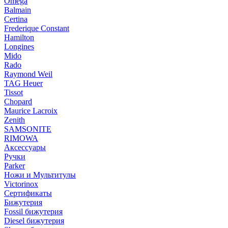
Omega
Balmain
Certina
Frederique Constant
Hamilton
Longines
Mido
Rado
Raymond Weil
TAG Heuer
Tissot
Chopard
Maurice Lacroix
Zenith
SAMSONITE
RIMOWA
Аксессуары
Ручки
Parker
Ножи и Мультитулы
Victorinox
Сертификаты
Бижутерия
Fossil бижутерия
Diesel бижутерия