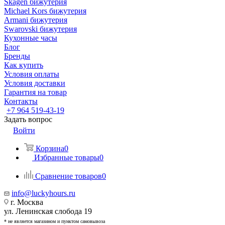
Skagen бижутерия
Michael Kors бижутерия
Armani бижутерия
Swarovski бижутерия
Кухонные часы
Блог
Бренды
Как купить
Условия оплаты
Условия доставки
Гарантия на товар
Контакты
+7 964 519-43-19
Задать вопрос
Войти
Корзина
0
Избранные товары
0
Сравнение товаров
0
info@luckyhours.ru
г. Москва
ул. Ленинская слобода 19
* не является магазином и пунктом самовывоза