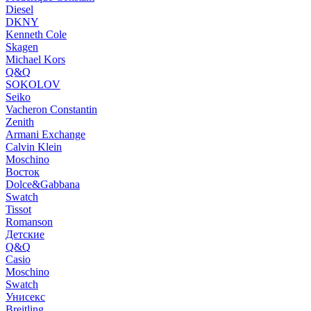
Diesel
DKNY
Kenneth Cole
Skagen
Michael Kors
Q&Q
SOKOLOV
Seiko
Vacheron Constantin
Zenith
Armani Exchange
Calvin Klein
Moschino
Восток
Dolce&Gabbana
Swatch
Tissot
Romanson
Детские
Q&Q
Casio
Moschino
Swatch
Унисекс
Breitling