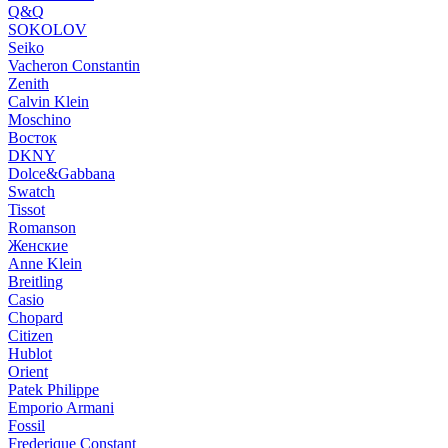
Q&Q
SOKOLOV
Seiko
Vacheron Constantin
Zenith
Calvin Klein
Moschino
Восток
DKNY
Dolce&Gabbana
Swatch
Tissot
Romanson
Женские
Anne Klein
Breitling
Casio
Chopard
Citizen
Hublot
Orient
Patek Philippe
Emporio Armani
Fossil
Frederique Constant