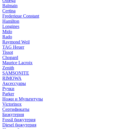
Omega
Balmain
Certina
Frederique Constant
Hamilton
Longines
Mido
Rado
Raymond Weil
TAG Heuer
Tissot
Chopard
Maurice Lacroix
Zenith
SAMSONITE
RIMOWA
Аксессуары
Ручки
Parker
Ножи и Мультитулы
Victorinox
Сертификаты
Бижутерия
Fossil бижутерия
Diesel бижутерия