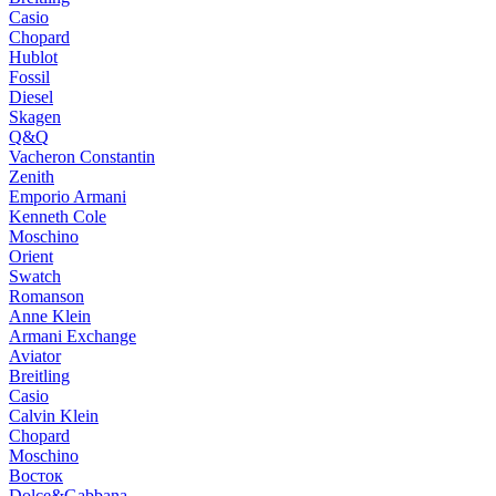
Casio
Chopard
Hublot
Fossil
Diesel
Skagen
Q&Q
Vacheron Constantin
Zenith
Emporio Armani
Kenneth Cole
Moschino
Orient
Swatch
Romanson
Anne Klein
Armani Exchange
Aviator
Breitling
Casio
Calvin Klein
Chopard
Moschino
Восток
Dolce&Gabbana