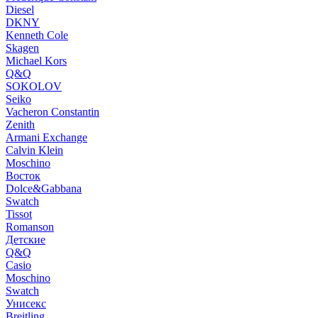
Diesel
DKNY
Kenneth Cole
Skagen
Michael Kors
Q&Q
SOKOLOV
Seiko
Vacheron Constantin
Zenith
Armani Exchange
Calvin Klein
Moschino
Восток
Dolce&Gabbana
Swatch
Tissot
Romanson
Детские
Q&Q
Casio
Moschino
Swatch
Унисекс
Breitling