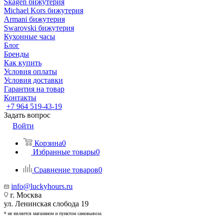
Skagen бижутерия
Michael Kors бижутерия
Armani бижутерия
Swarovski бижутерия
Кухонные часы
Блог
Бренды
Как купить
Условия оплаты
Условия доставки
Гарантия на товар
Контакты
+7 964 519-43-19
Задать вопрос
Войти
Корзина
0
Избранные товары
0
Сравнение товаров
0
info@luckyhours.ru
г. Москва
ул. Ленинская слобода 19
* не является магазином и пунктом самовывоза