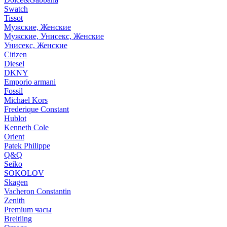
Swatch
Tissot
Мужские, Женские
Мужские, Унисекс, Женские
Унисекс, Женские
Citizen
Diesel
DKNY
Emporio armani
Fossil
Michael Kors
Frederique Constant
Hublot
Kenneth Cole
Orient
Patek Philippe
Q&Q
Seiko
SOKOLOV
Skagen
Vacheron Constantin
Zenith
Premium часы
Breitling