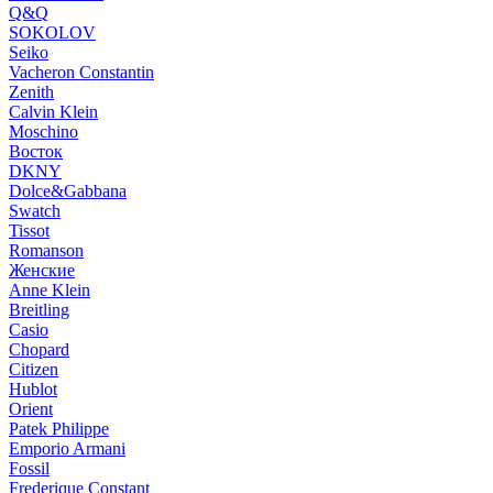
Q&Q
SOKOLOV
Seiko
Vacheron Constantin
Zenith
Calvin Klein
Moschino
Восток
DKNY
Dolce&Gabbana
Swatch
Tissot
Romanson
Женские
Anne Klein
Breitling
Casio
Chopard
Citizen
Hublot
Orient
Patek Philippe
Emporio Armani
Fossil
Frederique Constant