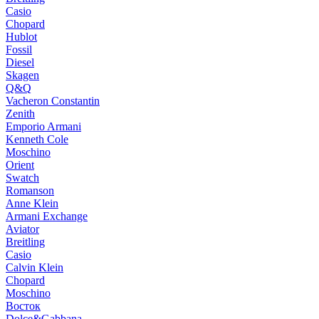
Casio
Chopard
Hublot
Fossil
Diesel
Skagen
Q&Q
Vacheron Constantin
Zenith
Emporio Armani
Kenneth Cole
Moschino
Orient
Swatch
Romanson
Anne Klein
Armani Exchange
Aviator
Breitling
Casio
Calvin Klein
Chopard
Moschino
Восток
Dolce&Gabbana