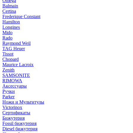
Omega
Balmain
Certina
Frederique Constant
Hamilton
Longines
Mido
Rado
Raymond Weil
TAG Heuer
Tissot
Chopard
Maurice Lacroix
Zenith
SAMSONITE
RIMOWA
Аксессуары
Ручки
Parker
Ножи и Мультитулы
Victorinox
Сертификаты
Бижутерия
Fossil бижутерия
Diesel бижутерия