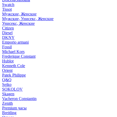
Swatch
Tissot
Мужские, Женские
Мужские, Унисекс, Женские
Унисекс, Женские
Citizen
Diesel
DKNY
Emporio armani
Fossil
Michael Kors
Frederique Constant
Hublot
Kenneth Cole
Orient
Patek Philippe
Q&Q
Seiko
SOKOLOV
Skagen
Vacheron Constantin
Zenith
Premium часы
Breitling