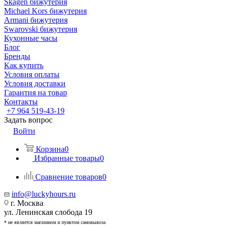
Skagen бижутерия
Michael Kors бижутерия
Armani бижутерия
Swarovski бижутерия
Кухонные часы
Блог
Бренды
Как купить
Условия оплаты
Условия доставки
Гарантия на товар
Контакты
+7 964 519-43-19
Задать вопрос
Войти
Корзина
0
Избранные товары
0
Сравнение товаров
0
info@luckyhours.ru
г. Москва
ул. Ленинская слобода 19
* не является магазином и пунктом самовывоза