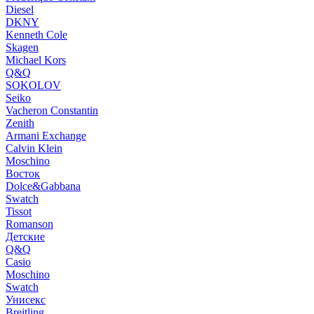
Diesel
DKNY
Kenneth Cole
Skagen
Michael Kors
Q&Q
SOKOLOV
Seiko
Vacheron Constantin
Zenith
Armani Exchange
Calvin Klein
Moschino
Восток
Dolce&Gabbana
Swatch
Tissot
Romanson
Детские
Q&Q
Casio
Moschino
Swatch
Унисекс
Breitling