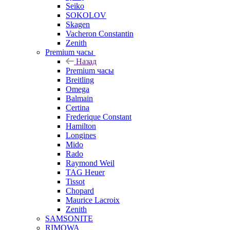
Seiko
SOKOLOV
Skagen
Vacheron Constantin
Zenith
Premium часы
Назад
Premium часы
Breitling
Omega
Balmain
Certina
Frederique Constant
Hamilton
Longines
Mido
Rado
Raymond Weil
TAG Heuer
Tissot
Chopard
Maurice Lacroix
Zenith
SAMSONITE
RIMOWA