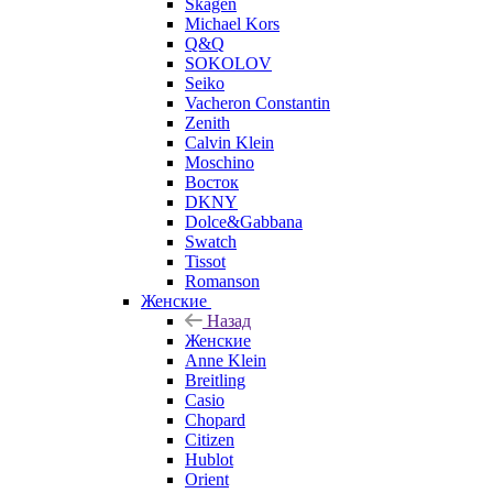
Skagen
Michael Kors
Q&Q
SOKOLOV
Seiko
Vacheron Constantin
Zenith
Calvin Klein
Moschino
Восток
DKNY
Dolce&Gabbana
Swatch
Tissot
Romanson
Женские
Назад
Женские
Anne Klein
Breitling
Casio
Chopard
Citizen
Hublot
Orient