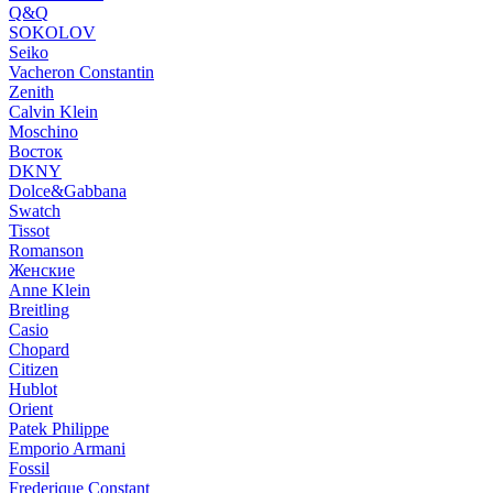
Q&Q
SOKOLOV
Seiko
Vacheron Constantin
Zenith
Calvin Klein
Moschino
Восток
DKNY
Dolce&Gabbana
Swatch
Tissot
Romanson
Женские
Anne Klein
Breitling
Casio
Chopard
Citizen
Hublot
Orient
Patek Philippe
Emporio Armani
Fossil
Frederique Constant