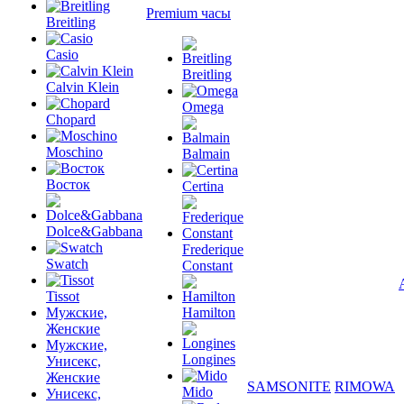
Premium часы
Breitling
Casio
Breitling
Calvin Klein
Omega
Chopard
Moschino
Balmain
Восток
Certina
Dolce&Gabbana
Frederique
Swatch
Constant
Tissot
Мужские,
Hamilton
Женские
Мужские,
Longines
Унисекс,
Женские
SAMSONITE
RIMOWA
Mido
Унисекс,