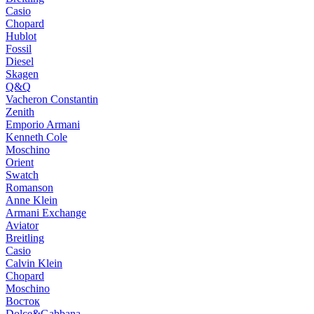
Casio
Chopard
Hublot
Fossil
Diesel
Skagen
Q&Q
Vacheron Constantin
Zenith
Emporio Armani
Kenneth Cole
Moschino
Orient
Swatch
Romanson
Anne Klein
Armani Exchange
Aviator
Breitling
Casio
Calvin Klein
Chopard
Moschino
Восток
Dolce&Gabbana