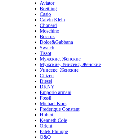
Aviator
Breitling
Casio
Calvin Klein
Chopard
Moschino
Восток
Dolce&Gabbana
Swatch
Tissot
Мужские, Женские
Мужские, Унисекс, Женские
Унисекс, Женские
Citizen
Diesel
DKNY
Emporio armani
Fossil
Michael Kors
Frederique Constant
Hublot
Kenneth Cole
Orient
Patek Philippe
Q&Q