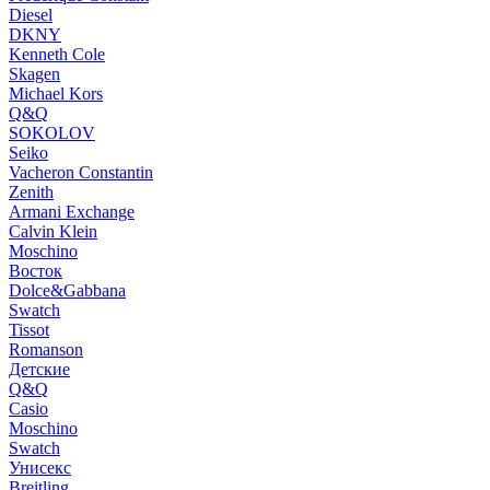
Diesel
DKNY
Kenneth Cole
Skagen
Michael Kors
Q&Q
SOKOLOV
Seiko
Vacheron Constantin
Zenith
Armani Exchange
Calvin Klein
Moschino
Восток
Dolce&Gabbana
Swatch
Tissot
Romanson
Детские
Q&Q
Casio
Moschino
Swatch
Унисекс
Breitling