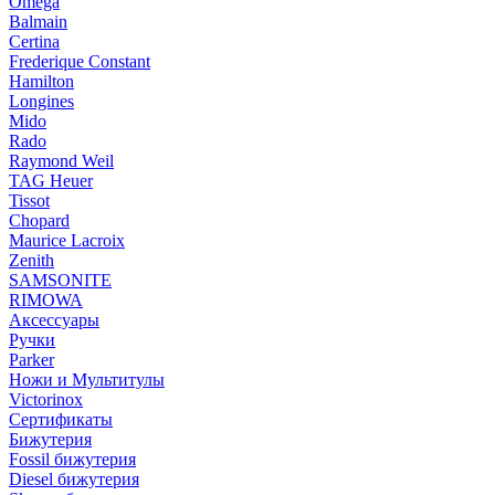
Omega
Balmain
Certina
Frederique Constant
Hamilton
Longines
Mido
Rado
Raymond Weil
TAG Heuer
Tissot
Chopard
Maurice Lacroix
Zenith
SAMSONITE
RIMOWA
Аксессуары
Ручки
Parker
Ножи и Мультитулы
Victorinox
Сертификаты
Бижутерия
Fossil бижутерия
Diesel бижутерия