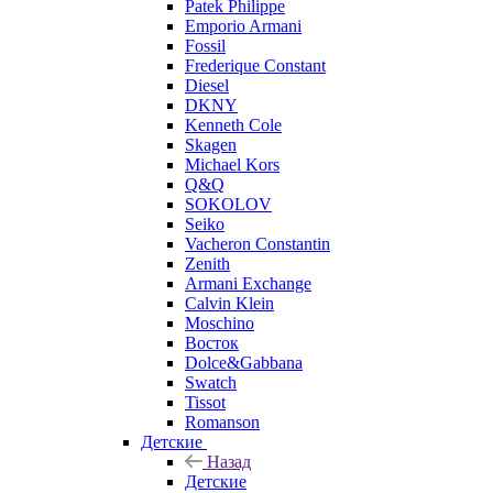
Patek Philippe
Emporio Armani
Fossil
Frederique Constant
Diesel
DKNY
Kenneth Cole
Skagen
Michael Kors
Q&Q
SOKOLOV
Seiko
Vacheron Constantin
Zenith
Armani Exchange
Calvin Klein
Moschino
Восток
Dolce&Gabbana
Swatch
Tissot
Romanson
Детские
Назад
Детские