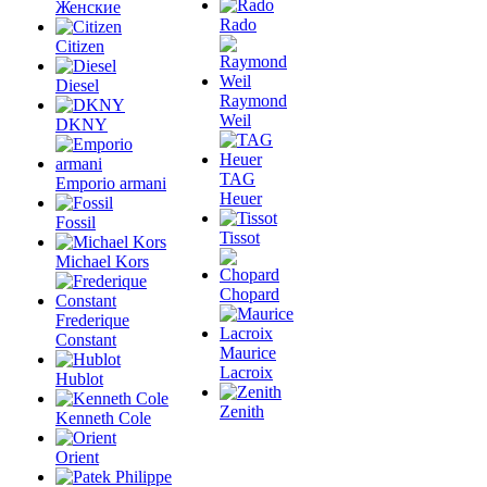
Женские
Rado
Citizen
Diesel
Raymond
Weil
DKNY
TAG
Emporio armani
Heuer
Fossil
Tissot
Michael Kors
Chopard
Frederique
Constant
Maurice
Lacroix
Hublot
Zenith
Kenneth Cole
Orient