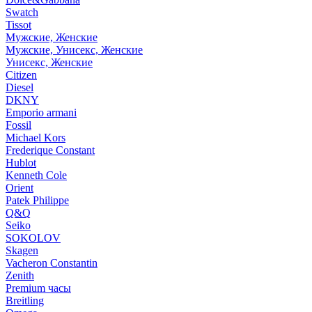
Swatch
Tissot
Мужские, Женские
Мужские, Унисекс, Женские
Унисекс, Женские
Citizen
Diesel
DKNY
Emporio armani
Fossil
Michael Kors
Frederique Constant
Hublot
Kenneth Cole
Orient
Patek Philippe
Q&Q
Seiko
SOKOLOV
Skagen
Vacheron Constantin
Zenith
Premium часы
Breitling