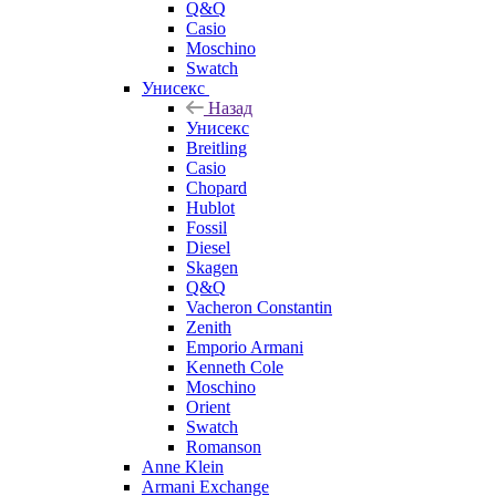
Q&Q
Casio
Moschino
Swatch
Унисекс
Назад
Унисекс
Breitling
Casio
Chopard
Hublot
Fossil
Diesel
Skagen
Q&Q
Vacheron Constantin
Zenith
Emporio Armani
Kenneth Cole
Moschino
Orient
Swatch
Romanson
Anne Klein
Armani Exchange