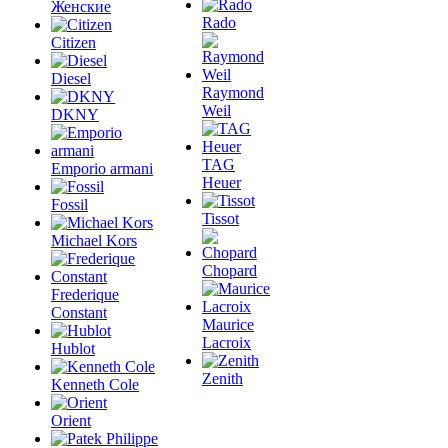
Женские
Rado
Citizen
Diesel
Raymond
Weil
DKNY
TAG
Emporio armani
Heuer
Fossil
Tissot
Michael Kors
Chopard
Frederique
Constant
Maurice
Lacroix
Hublot
Zenith
Kenneth Cole
Orient