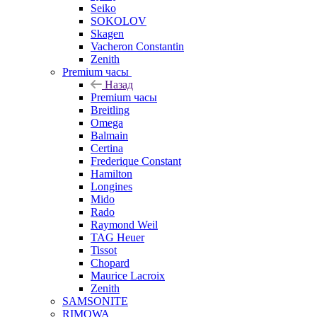
Seiko
SOKOLOV
Skagen
Vacheron Constantin
Zenith
Premium часы
Назад
Premium часы
Breitling
Omega
Balmain
Certina
Frederique Constant
Hamilton
Longines
Mido
Rado
Raymond Weil
TAG Heuer
Tissot
Chopard
Maurice Lacroix
Zenith
SAMSONITE
RIMOWA