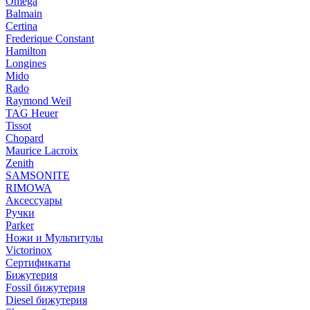
Omega
Balmain
Certina
Frederique Constant
Hamilton
Longines
Mido
Rado
Raymond Weil
TAG Heuer
Tissot
Chopard
Maurice Lacroix
Zenith
SAMSONITE
RIMOWA
Аксессуары
Ручки
Parker
Ножи и Мультитулы
Victorinox
Сертификаты
Бижутерия
Fossil бижутерия
Diesel бижутерия