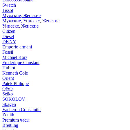
Swatch
Tissot
Мужские, Женские
Мужские, Унисекс, Женские
Унисекс, Женские
Citizen
Diesel
DKNY
Emporio armani
Fossil
Michael Kors
Frederique Constant
Hublot
Kenneth Cole
Orient
Patek Philippe
Q&Q
Seiko
SOKOLOV
Skagen
Vacheron Constantin
Zenith
Premium часы
Breitling