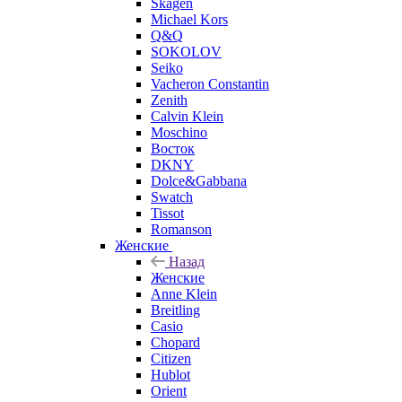
Skagen
Michael Kors
Q&Q
SOKOLOV
Seiko
Vacheron Constantin
Zenith
Calvin Klein
Moschino
Восток
DKNY
Dolce&Gabbana
Swatch
Tissot
Romanson
Женские
Назад
Женские
Anne Klein
Breitling
Casio
Chopard
Citizen
Hublot
Orient