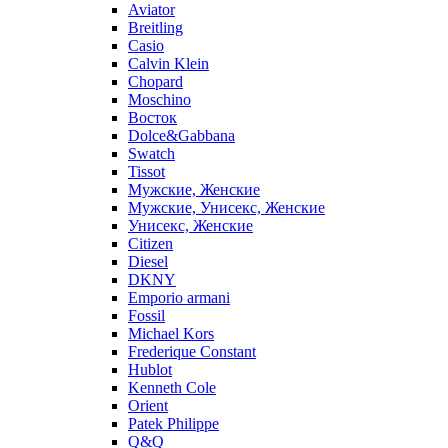
Aviator
Breitling
Casio
Calvin Klein
Chopard
Moschino
Восток
Dolce&Gabbana
Swatch
Tissot
Мужские, Женские
Мужские, Унисекс, Женские
Унисекс, Женские
Citizen
Diesel
DKNY
Emporio armani
Fossil
Michael Kors
Frederique Constant
Hublot
Kenneth Cole
Orient
Patek Philippe
Q&Q