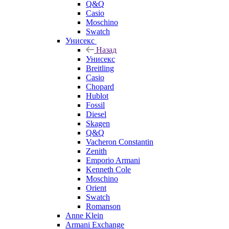
Q&Q
Casio
Moschino
Swatch
Унисекс
Назад
Унисекс
Breitling
Casio
Chopard
Hublot
Fossil
Diesel
Skagen
Q&Q
Vacheron Constantin
Zenith
Emporio Armani
Kenneth Cole
Moschino
Orient
Swatch
Romanson
Anne Klein
Armani Exchange