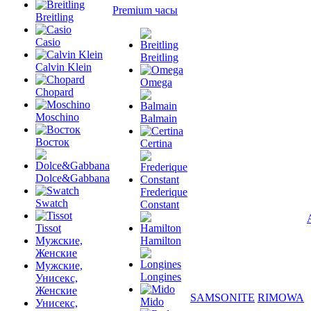
Premium часы
Breitling
Casio
Breitling
Calvin Klein
Omega
Chopard
Moschino
Balmain
Восток
Certina
Dolce&Gabbana
Frederique
Swatch
Constant
Tissot
Мужские,
Hamilton
Женские
Мужские,
Longines
Унисекс,
Женские
SAMSONITE
RIMOWA
Mido
Унисекс,