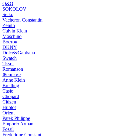
Q&Q
SOKOLOV
Seiko
Vacheron Constantin
Zenith
Calvin Klein
Moschino
Восток
DKNY
Dolce&Gabbana
Swatch
Tissot
Romanson
Женские
Anne Klein
Breitling
Casio
Chopard
Citizen
Hublot
Orient
Patek Philippe
Emporio Armani
Fossil
Frederique Constant