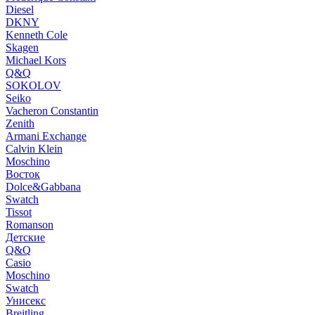
Diesel
DKNY
Kenneth Cole
Skagen
Michael Kors
Q&Q
SOKOLOV
Seiko
Vacheron Constantin
Zenith
Armani Exchange
Calvin Klein
Moschino
Восток
Dolce&Gabbana
Swatch
Tissot
Romanson
Детские
Q&Q
Casio
Moschino
Swatch
Унисекс
Breitling