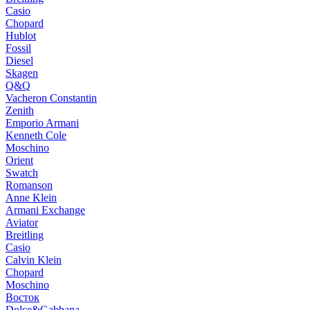
Casio
Chopard
Hublot
Fossil
Diesel
Skagen
Q&Q
Vacheron Constantin
Zenith
Emporio Armani
Kenneth Cole
Moschino
Orient
Swatch
Romanson
Anne Klein
Armani Exchange
Aviator
Breitling
Casio
Calvin Klein
Chopard
Moschino
Восток
Dolce&Gabbana