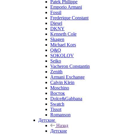
Patek Philippe
Emporio Armani
Fossil
Frederique Constant
Diesel
DKNY
Kenneth Cole
Skagen
Michael Kors
Q&Q
SOKOLOV
Seiko
Vacheron Constantin
Zenith
Armani Exchange
Calvin Klein
Moschino
Восток
Dolce&Gabbana
Swatch
Tissot
Romanson
Детские
Назад
Детские