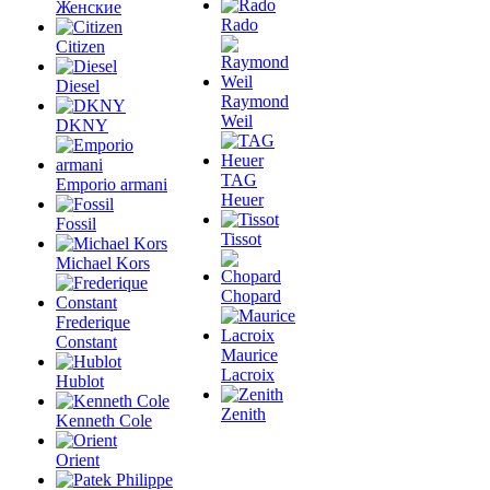
Женские
Rado
Citizen
Diesel
Raymond
Weil
DKNY
TAG
Emporio armani
Heuer
Fossil
Tissot
Michael Kors
Chopard
Frederique
Constant
Maurice
Lacroix
Hublot
Zenith
Kenneth Cole
Orient