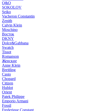
Q&Q
SOKOLOV
Seiko
Vacheron Constantin
Zenith
Calvin Klein
Moschino
Восток
DKNY
Dolce&Gabbana
Swatch
Tissot
Romanson
Женские
Anne Klein
Breitling
Casio
Chopard
Citizen
Hublot
Orient
Patek Philippe
Emporio Armani
Fossil
Frederique Constant