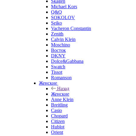
Skagen
Michael Kors
Q&Q
SOKOLOV
Seiko
Vacheron Constantin
Zenith
Calvin Klein
Moschino
Восток
DKNY
Dolce&Gabbana
Swatch
Tissot
Romanson
Женские
Назад
Женские
Anne Klein
Breitling
Casio
Chopard
Citizen
Hublot
Orient