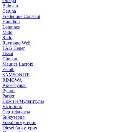
Omega
Balmain
Certina
Frederique Constant
Hamilton
Longines
Mido
Rado
Raymond Weil
TAG Heuer
Tissot
Chopard
Maurice Lacroix
Zenith
SAMSONITE
RIMOWA
Аксессуары
Ручки
Parker
Ножи и Мультитулы
Victorinox
Сертификаты
Бижутерия
Fossil бижутерия
Diesel бижутерия