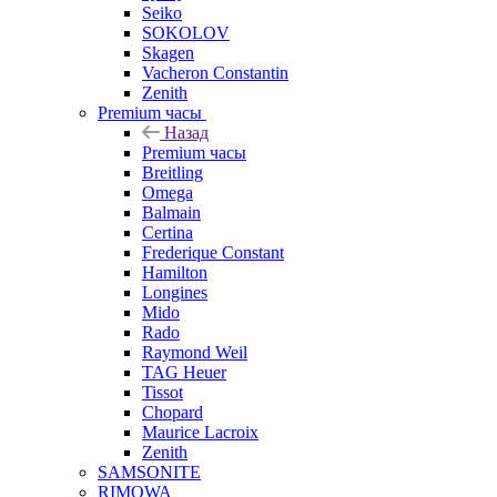
Seiko
SOKOLOV
Skagen
Vacheron Constantin
Zenith
Premium часы
Назад
Premium часы
Breitling
Omega
Balmain
Certina
Frederique Constant
Hamilton
Longines
Mido
Rado
Raymond Weil
TAG Heuer
Tissot
Chopard
Maurice Lacroix
Zenith
SAMSONITE
RIMOWA