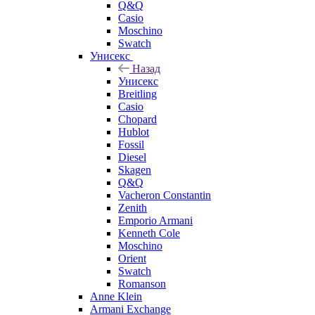
Q&Q
Casio
Moschino
Swatch
Унисекс
Назад
Унисекс
Breitling
Casio
Chopard
Hublot
Fossil
Diesel
Skagen
Q&Q
Vacheron Constantin
Zenith
Emporio Armani
Kenneth Cole
Moschino
Orient
Swatch
Romanson
Anne Klein
Armani Exchange