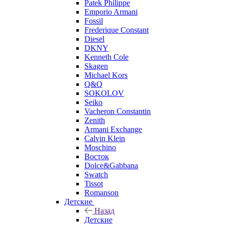
Patek Philippe
Emporio Armani
Fossil
Frederique Constant
Diesel
DKNY
Kenneth Cole
Skagen
Michael Kors
Q&Q
SOKOLOV
Seiko
Vacheron Constantin
Zenith
Armani Exchange
Calvin Klein
Moschino
Восток
Dolce&Gabbana
Swatch
Tissot
Romanson
Детские
Назад
Детские