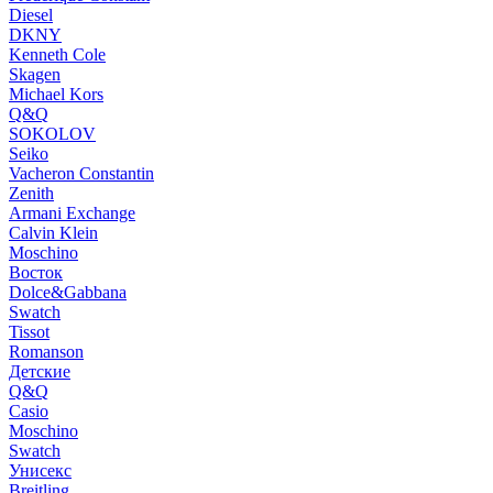
Diesel
DKNY
Kenneth Cole
Skagen
Michael Kors
Q&Q
SOKOLOV
Seiko
Vacheron Constantin
Zenith
Armani Exchange
Calvin Klein
Moschino
Восток
Dolce&Gabbana
Swatch
Tissot
Romanson
Детские
Q&Q
Casio
Moschino
Swatch
Унисекс
Breitling