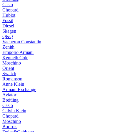
Casio
Chopard
Hublot
Fossil
Diesel
Skagen
Q&Q
Vacheron Constantin
Zenith
Emporio Armani
Kenneth Cole
Moschino
Orient
Swatch
Romanson
Anne Klein
Armani Exchange
Aviator
Breitling
Casio
Calvin Klein
Chopard
Moschino
Восток
Dolce&Gabbana