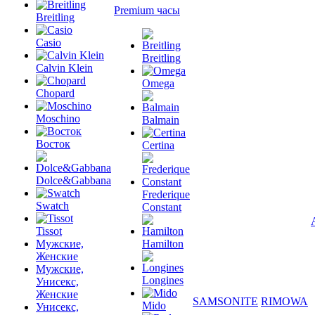
Premium часы
Breitling
Casio
Breitling
Calvin Klein
Omega
Chopard
Moschino
Balmain
Восток
Certina
Dolce&Gabbana
Frederique
Swatch
Constant
Tissot
Мужские,
Hamilton
Женские
Мужские,
Longines
Унисекс,
Женские
SAMSONITE
RIMOWA
Mido
Унисекс,