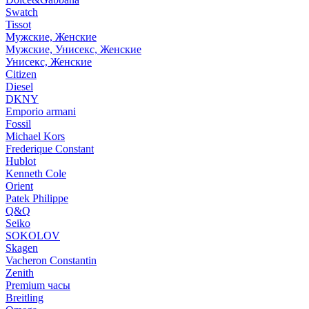
Swatch
Tissot
Мужские, Женские
Мужские, Унисекс, Женские
Унисекс, Женские
Citizen
Diesel
DKNY
Emporio armani
Fossil
Michael Kors
Frederique Constant
Hublot
Kenneth Cole
Orient
Patek Philippe
Q&Q
Seiko
SOKOLOV
Skagen
Vacheron Constantin
Zenith
Premium часы
Breitling