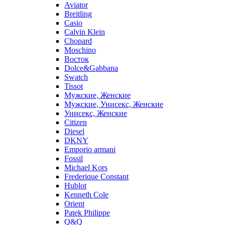
Aviator
Breitling
Casio
Calvin Klein
Chopard
Moschino
Восток
Dolce&Gabbana
Swatch
Tissot
Мужские, Женские
Мужские, Унисекс, Женские
Унисекс, Женские
Citizen
Diesel
DKNY
Emporio armani
Fossil
Michael Kors
Frederique Constant
Hublot
Kenneth Cole
Orient
Patek Philippe
Q&Q