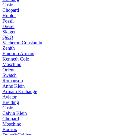
Casio
Chopard
Hublot
Fossil
Diesel
Skagen
Q&Q
Vacheron Constantin
Zenith
Emporio Armani
Kenneth Cole
Moschino
Orient
Swatch
Romanson
Anne Klein
Armani Exchange
Aviator
Breitling
Casio
Calvin Klein
Chopard
Moschino
Восток
Dolce&Gabbana