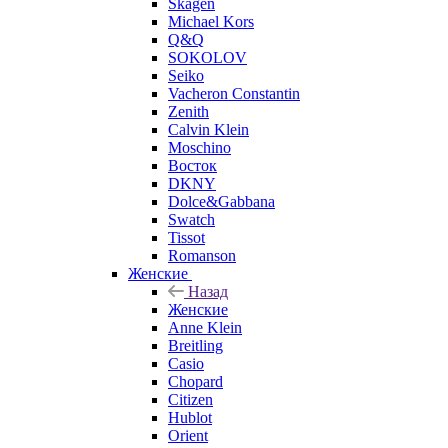
Skagen
Michael Kors
Q&Q
SOKOLOV
Seiko
Vacheron Constantin
Zenith
Calvin Klein
Moschino
Восток
DKNY
Dolce&Gabbana
Swatch
Tissot
Romanson
Женские
Назад
Женские
Anne Klein
Breitling
Casio
Chopard
Citizen
Hublot
Orient