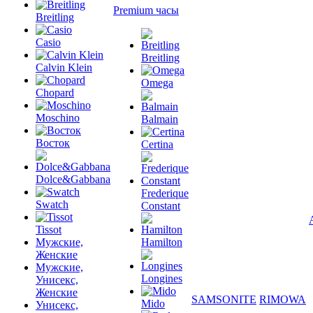
Premium часы
Breitling
Casio
Breitling
Calvin Klein
Omega
Chopard
Moschino
Balmain
Восток
Certina
Dolce&Gabbana
Frederique
Swatch
Constant
Tissot
Мужские,
Hamilton
Женские
Мужские,
Longines
Унисекс,
Женские
SAMSONITE
RIMOWA
Mido
Унисекс,