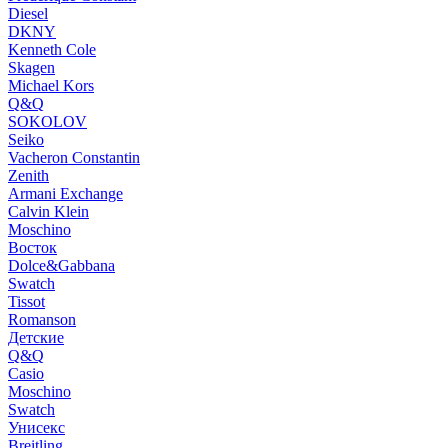
Diesel
DKNY
Kenneth Cole
Skagen
Michael Kors
Q&Q
SOKOLOV
Seiko
Vacheron Constantin
Zenith
Armani Exchange
Calvin Klein
Moschino
Восток
Dolce&Gabbana
Swatch
Tissot
Romanson
Детские
Q&Q
Casio
Moschino
Swatch
Унисекс
Breitling