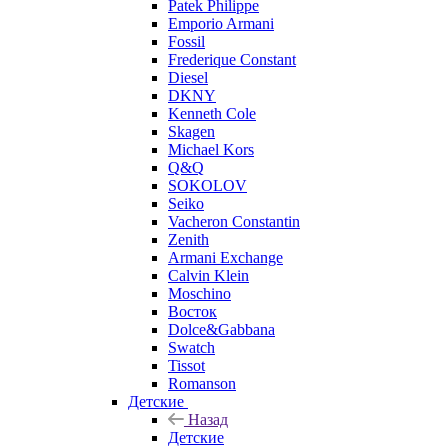
Patek Philippe
Emporio Armani
Fossil
Frederique Constant
Diesel
DKNY
Kenneth Cole
Skagen
Michael Kors
Q&Q
SOKOLOV
Seiko
Vacheron Constantin
Zenith
Armani Exchange
Calvin Klein
Moschino
Восток
Dolce&Gabbana
Swatch
Tissot
Romanson
Детские
Назад
Детские