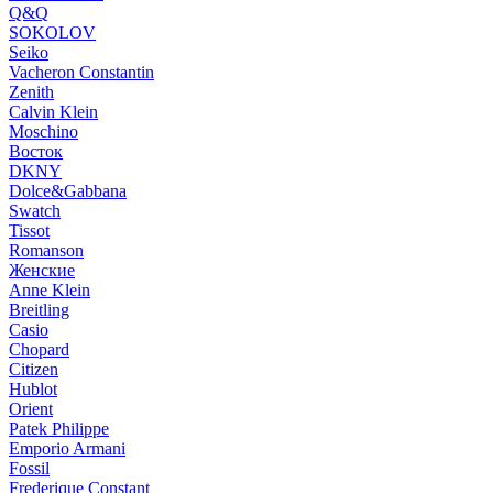
Q&Q
SOKOLOV
Seiko
Vacheron Constantin
Zenith
Calvin Klein
Moschino
Восток
DKNY
Dolce&Gabbana
Swatch
Tissot
Romanson
Женские
Anne Klein
Breitling
Casio
Chopard
Citizen
Hublot
Orient
Patek Philippe
Emporio Armani
Fossil
Frederique Constant