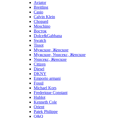
Aviator
Breitling
Casio
Calvin Klein
Chopard
Moschino
Восток
Dolce&Gabbana
Swatch
Tissot
Мужские, Женские
Мужские, Унисекс, Женские
Унисекс, Женские
Citizen
Diesel
DKNY
Emporio armani
Fossil
Michael Kors
Frederique Constant
Hublot
Kenneth Cole
Orient
Patek Philippe
Q&Q