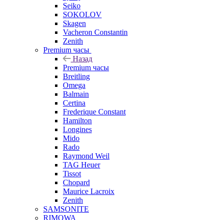
Seiko
SOKOLOV
Skagen
Vacheron Constantin
Zenith
Premium часы
Назад
Premium часы
Breitling
Omega
Balmain
Certina
Frederique Constant
Hamilton
Longines
Mido
Rado
Raymond Weil
TAG Heuer
Tissot
Chopard
Maurice Lacroix
Zenith
SAMSONITE
RIMOWA