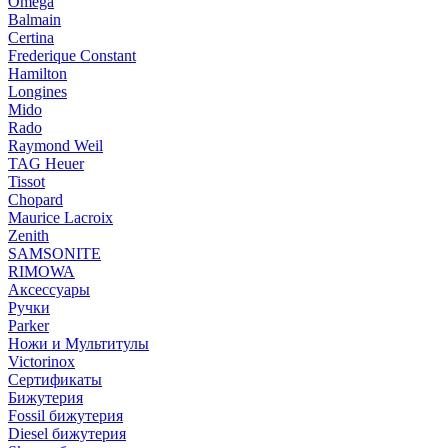
Omega
Balmain
Certina
Frederique Constant
Hamilton
Longines
Mido
Rado
Raymond Weil
TAG Heuer
Tissot
Chopard
Maurice Lacroix
Zenith
SAMSONITE
RIMOWA
Аксессуары
Ручки
Parker
Ножи и Мультитулы
Victorinox
Сертификаты
Бижутерия
Fossil бижутерия
Diesel бижутерия