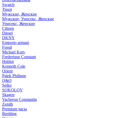
Swatch
Tissot
Мужские, Женские
Мужские, Унисекс, Женские
Унисекс, Женские
Citizen
Diesel
DKNY
Emporio armani
Fossil
Michael Kors
Frederique Constant
Hublot
Kenneth Cole
Orient
Patek Philippe
Q&Q
Seiko
SOKOLOV
Skagen
Vacheron Constantin
Zenith
Premium часы
Breitling