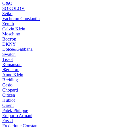
Q&Q
SOKOLOV
Seiko
Vacheron Constantin
Zenith
Calvin Klein
Moschino
Восток
DKNY
Dolce&Gabbana
Swatch
Tissot
Romanson
Женские
Anne Klein
Breitling
Casio
Chopard
Citizen
Hublot
Orient
Patek Philippe
Emporio Armani
Fossil
Frederique Constant