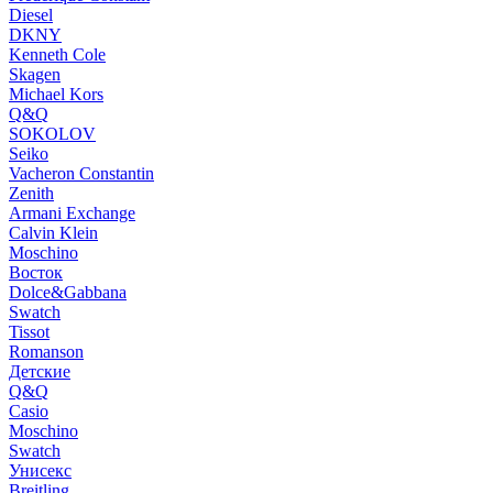
Diesel
DKNY
Kenneth Cole
Skagen
Michael Kors
Q&Q
SOKOLOV
Seiko
Vacheron Constantin
Zenith
Armani Exchange
Calvin Klein
Moschino
Восток
Dolce&Gabbana
Swatch
Tissot
Romanson
Детские
Q&Q
Casio
Moschino
Swatch
Унисекс
Breitling