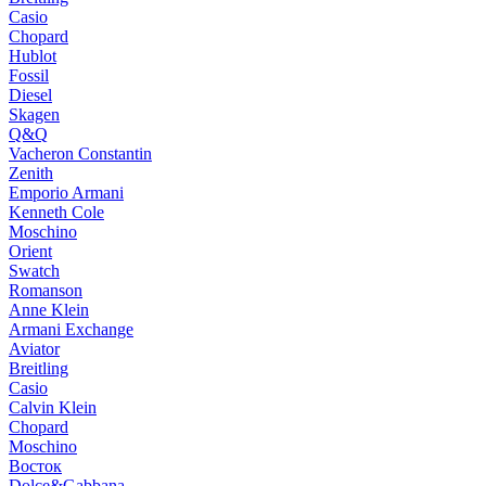
Casio
Chopard
Hublot
Fossil
Diesel
Skagen
Q&Q
Vacheron Constantin
Zenith
Emporio Armani
Kenneth Cole
Moschino
Orient
Swatch
Romanson
Anne Klein
Armani Exchange
Aviator
Breitling
Casio
Calvin Klein
Chopard
Moschino
Восток
Dolce&Gabbana