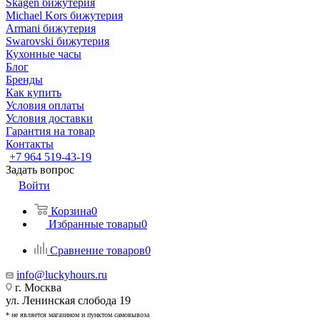
Skagen бижутерия
Michael Kors бижутерия
Armani бижутерия
Swarovski бижутерия
Кухонные часы
Блог
Бренды
Как купить
Условия оплаты
Условия доставки
Гарантия на товар
Контакты
+7 964 519-43-19
Задать вопрос
Войти
Корзина
0
Избранные товары
0
Сравнение товаров
0
info@luckyhours.ru
г. Москва
ул. Ленинская слобода 19
* не является магазином и пунктом самовывоза