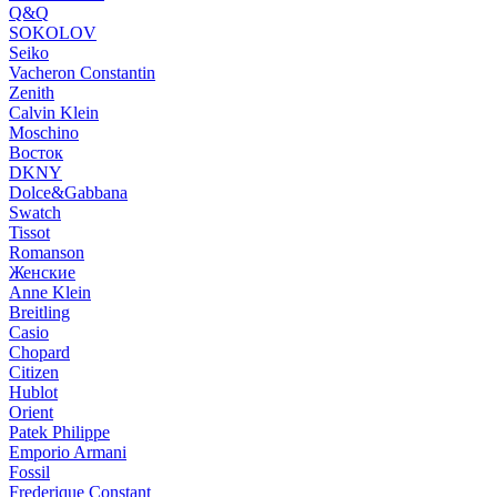
Q&Q
SOKOLOV
Seiko
Vacheron Constantin
Zenith
Calvin Klein
Moschino
Восток
DKNY
Dolce&Gabbana
Swatch
Tissot
Romanson
Женские
Anne Klein
Breitling
Casio
Chopard
Citizen
Hublot
Orient
Patek Philippe
Emporio Armani
Fossil
Frederique Constant