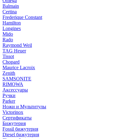
Omega
Balmain
Certina
Frederique Constant
Hamilton
Longines
Mido
Rado
Raymond Weil
TAG Heuer
Tissot
Chopard
Maurice Lacroix
Zenith
SAMSONITE
RIMOWA
Аксессуары
Ручки
Parker
Ножи и Мультитулы
Victorinox
Сертификаты
Бижутерия
Fossil бижутерия
Diesel бижутерия