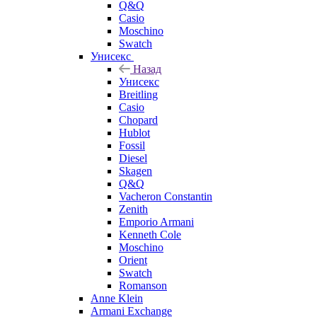
Q&Q
Casio
Moschino
Swatch
Унисекс
Назад
Унисекс
Breitling
Casio
Chopard
Hublot
Fossil
Diesel
Skagen
Q&Q
Vacheron Constantin
Zenith
Emporio Armani
Kenneth Cole
Moschino
Orient
Swatch
Romanson
Anne Klein
Armani Exchange