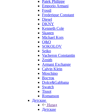
Patek Philippe
Emporio Armani
Fossil
Frederique Constant
Diesel
DKNY
Kenneth Cole
Skagen
Michael Kors
Q&Q
SOKOLOV
Seiko
Vacheron Constantin
Zenith
Armani Exchange
Calvin Klein
Moschino
Восток
Dolce&Gabbana
Swatch
Tissot
Romanson
Детские
Назад
Детские