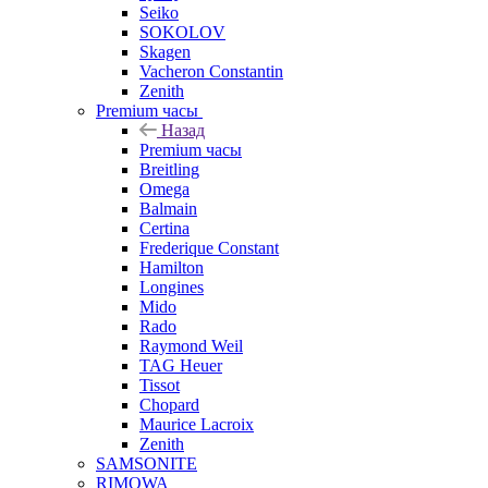
Seiko
SOKOLOV
Skagen
Vacheron Constantin
Zenith
Premium часы
Назад
Premium часы
Breitling
Omega
Balmain
Certina
Frederique Constant
Hamilton
Longines
Mido
Rado
Raymond Weil
TAG Heuer
Tissot
Chopard
Maurice Lacroix
Zenith
SAMSONITE
RIMOWA