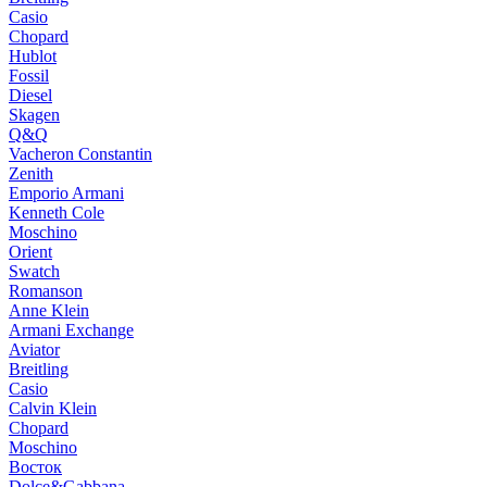
Casio
Chopard
Hublot
Fossil
Diesel
Skagen
Q&Q
Vacheron Constantin
Zenith
Emporio Armani
Kenneth Cole
Moschino
Orient
Swatch
Romanson
Anne Klein
Armani Exchange
Aviator
Breitling
Casio
Calvin Klein
Chopard
Moschino
Восток
Dolce&Gabbana