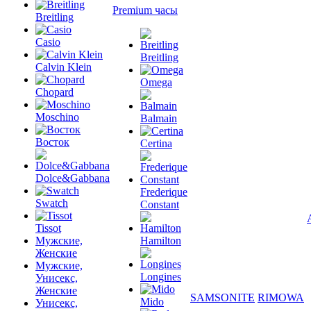
Premium часы
Breitling
Casio
Breitling
Calvin Klein
Omega
Chopard
Moschino
Balmain
Восток
Certina
Dolce&Gabbana
Frederique
Swatch
Constant
Tissot
Мужские,
Hamilton
Женские
Мужские,
Longines
Унисекс,
Женские
SAMSONITE
RIMOWA
Mido
Унисекс,