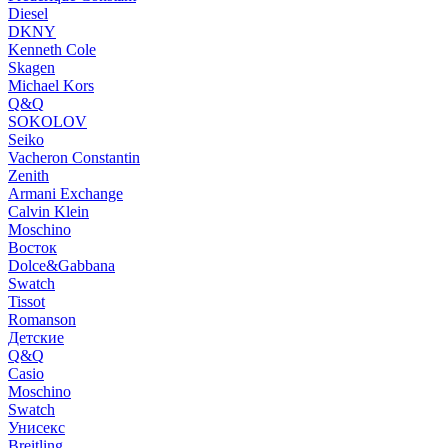
Diesel
DKNY
Kenneth Cole
Skagen
Michael Kors
Q&Q
SOKOLOV
Seiko
Vacheron Constantin
Zenith
Armani Exchange
Calvin Klein
Moschino
Восток
Dolce&Gabbana
Swatch
Tissot
Romanson
Детские
Q&Q
Casio
Moschino
Swatch
Унисекс
Breitling