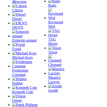
Женские
Rado
Citizen
Diesel
Raymond
Weil
DKNY
TAG
Emporio armani
Heuer
Fossil
Tissot
Michael Kors
Chopard
Frederique
Constant
Maurice
Lacroix
Hublot
Zenith
Kenneth Cole
Orient