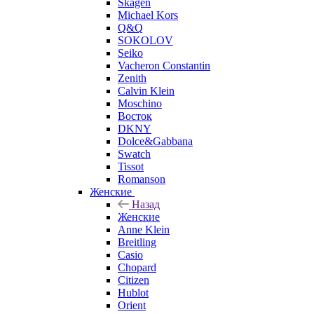
Skagen
Michael Kors
Q&Q
SOKOLOV
Seiko
Vacheron Constantin
Zenith
Calvin Klein
Moschino
Восток
DKNY
Dolce&Gabbana
Swatch
Tissot
Romanson
Женские
Назад
Женские
Anne Klein
Breitling
Casio
Chopard
Citizen
Hublot
Orient