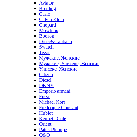
Aviator
Breitling
Casio
Calvin Klein
Chopard
Moschino
Восток
Dolce&Gabbana
Swatch
Tissot
Мужские, Женские
Мужские, Унисекс, Женские
Унисекс, Женские
Citizen
Diesel
DKNY
Emporio armani
Fossil
Michael Kors
Frederique Constant
Hublot
Kenneth Cole
Orient
Patek Philippe
Q&Q