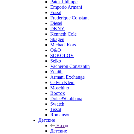
Patek Philippe
Emporio Armani
Fossil
Frederique Constant
Diesel
DKNY
Kenneth Cole
Skagen
Michael Kors
Q&Q
SOKOLOV
Seiko
Vacheron Constantin
Zenith
Armani Exchange
Calvin Klein
Moschino
Восток
Dolce&Gabbana
Swatch
Tissot
Romanson
Детские
Назад
Детские