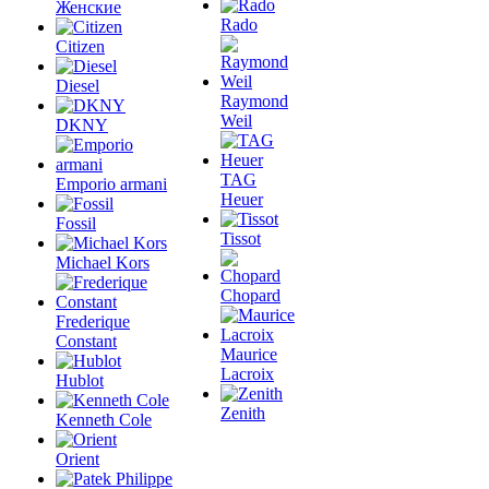
Женские
Rado
Citizen
Diesel
Raymond
Weil
DKNY
TAG
Emporio armani
Heuer
Fossil
Tissot
Michael Kors
Chopard
Frederique
Constant
Maurice
Lacroix
Hublot
Zenith
Kenneth Cole
Orient