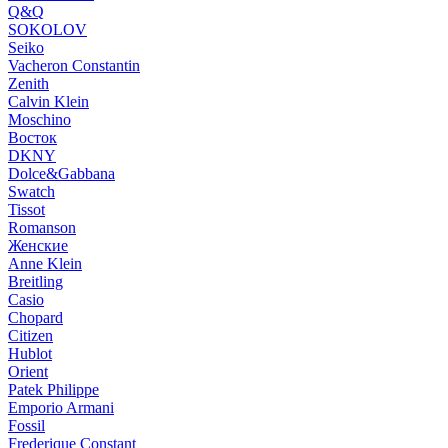
Q&Q
SOKOLOV
Seiko
Vacheron Constantin
Zenith
Calvin Klein
Moschino
Восток
DKNY
Dolce&Gabbana
Swatch
Tissot
Romanson
Женские
Anne Klein
Breitling
Casio
Chopard
Citizen
Hublot
Orient
Patek Philippe
Emporio Armani
Fossil
Frederique Constant