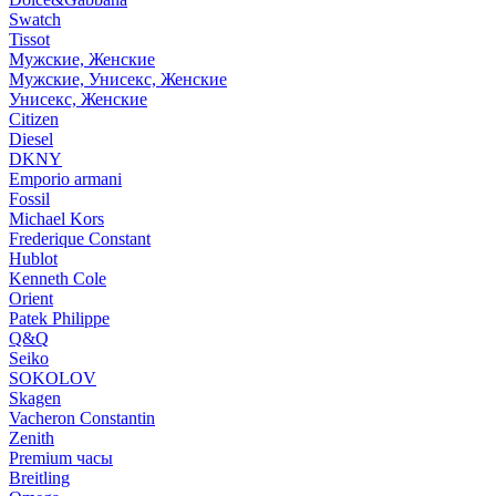
Swatch
Tissot
Мужские, Женские
Мужские, Унисекс, Женские
Унисекс, Женские
Citizen
Diesel
DKNY
Emporio armani
Fossil
Michael Kors
Frederique Constant
Hublot
Kenneth Cole
Orient
Patek Philippe
Q&Q
Seiko
SOKOLOV
Skagen
Vacheron Constantin
Zenith
Premium часы
Breitling