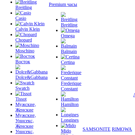
Premium часы
Breitling
Casio
Breitling
Calvin Klein
Omega
Chopard
Moschino
Balmain
Восток
Certina
Dolce&Gabbana
Frederique
Swatch
Constant
Tissot
Мужские,
Hamilton
Женские
Мужские,
Longines
Унисекс,
Женские
SAMSONITE
RIMOWA
Mido
Унисекс,