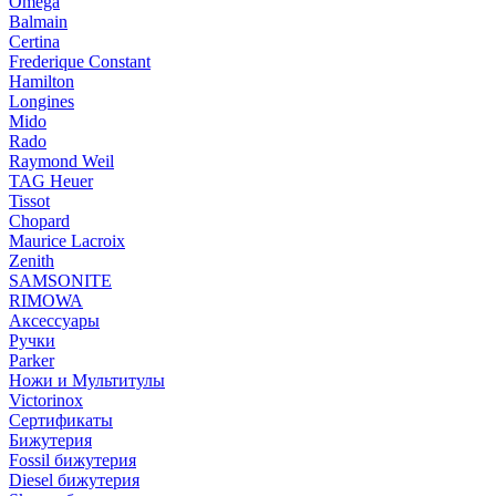
Omega
Balmain
Certina
Frederique Constant
Hamilton
Longines
Mido
Rado
Raymond Weil
TAG Heuer
Tissot
Chopard
Maurice Lacroix
Zenith
SAMSONITE
RIMOWA
Аксессуары
Ручки
Parker
Ножи и Мультитулы
Victorinox
Сертификаты
Бижутерия
Fossil бижутерия
Diesel бижутерия