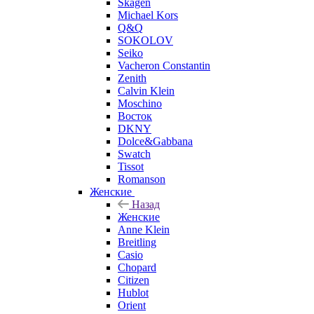
Skagen
Michael Kors
Q&Q
SOKOLOV
Seiko
Vacheron Constantin
Zenith
Calvin Klein
Moschino
Восток
DKNY
Dolce&Gabbana
Swatch
Tissot
Romanson
Женские
Назад
Женские
Anne Klein
Breitling
Casio
Chopard
Citizen
Hublot
Orient