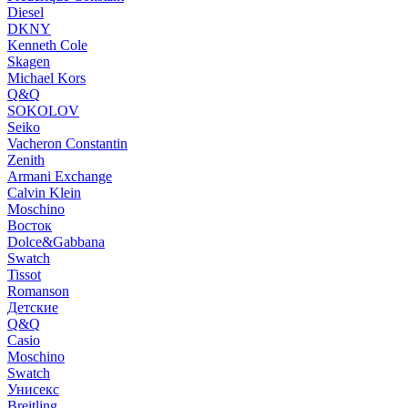
Diesel
DKNY
Kenneth Cole
Skagen
Michael Kors
Q&Q
SOKOLOV
Seiko
Vacheron Constantin
Zenith
Armani Exchange
Calvin Klein
Moschino
Восток
Dolce&Gabbana
Swatch
Tissot
Romanson
Детские
Q&Q
Casio
Moschino
Swatch
Унисекс
Breitling