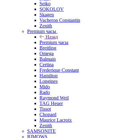
Seiko
SOKOLOV
Skagen
Vacheron Constantin
Zenith
Premium часы
Назад
Premium часы
Breitling
Omega
Balmain
Certina
Frederique Constant
Hamilton
Longines
Mido
Rado
Raymond Weil
TAG Heuer
Tissot
Chopard
Maurice Lacroix
Zenith
SAMSONITE
RIMOWA