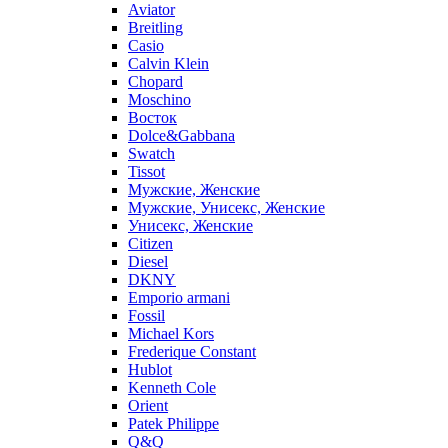
Aviator
Breitling
Casio
Calvin Klein
Chopard
Moschino
Восток
Dolce&Gabbana
Swatch
Tissot
Мужские, Женские
Мужские, Унисекс, Женские
Унисекс, Женские
Citizen
Diesel
DKNY
Emporio armani
Fossil
Michael Kors
Frederique Constant
Hublot
Kenneth Cole
Orient
Patek Philippe
Q&Q