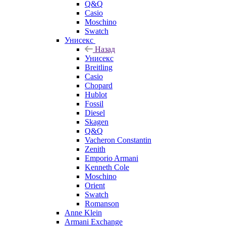
Q&Q
Casio
Moschino
Swatch
Унисекс
Назад
Унисекс
Breitling
Casio
Chopard
Hublot
Fossil
Diesel
Skagen
Q&Q
Vacheron Constantin
Zenith
Emporio Armani
Kenneth Cole
Moschino
Orient
Swatch
Romanson
Anne Klein
Armani Exchange