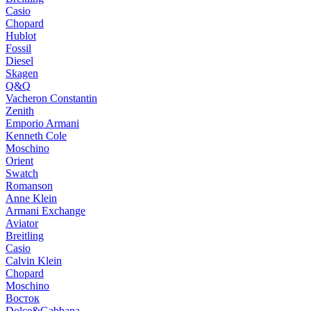
Casio
Chopard
Hublot
Fossil
Diesel
Skagen
Q&Q
Vacheron Constantin
Zenith
Emporio Armani
Kenneth Cole
Moschino
Orient
Swatch
Romanson
Anne Klein
Armani Exchange
Aviator
Breitling
Casio
Calvin Klein
Chopard
Moschino
Восток
Dolce&Gabbana