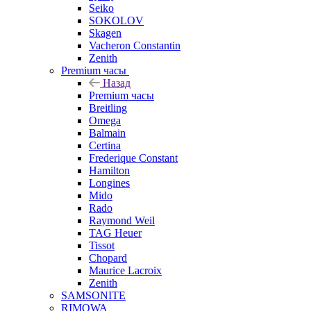
Seiko
SOKOLOV
Skagen
Vacheron Constantin
Zenith
Premium часы
Назад
Premium часы
Breitling
Omega
Balmain
Certina
Frederique Constant
Hamilton
Longines
Mido
Rado
Raymond Weil
TAG Heuer
Tissot
Chopard
Maurice Lacroix
Zenith
SAMSONITE
RIMOWA