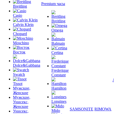
Premium часы
Breitling
Casio
Breitling
Calvin Klein
Omega
Chopard
Moschino
Balmain
Восток
Certina
Dolce&Gabbana
Frederique
Swatch
Constant
Tissot
Мужские,
Hamilton
Женские
Мужские,
Longines
Унисекс,
Женские
SAMSONITE
RIMOWA
Mido
Унисекс,