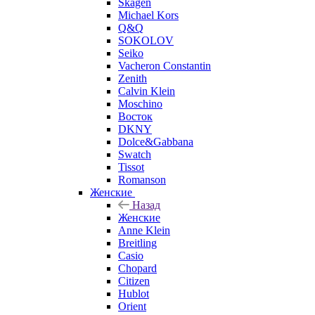
Skagen
Michael Kors
Q&Q
SOKOLOV
Seiko
Vacheron Constantin
Zenith
Calvin Klein
Moschino
Восток
DKNY
Dolce&Gabbana
Swatch
Tissot
Romanson
Женские
Назад
Женские
Anne Klein
Breitling
Casio
Chopard
Citizen
Hublot
Orient