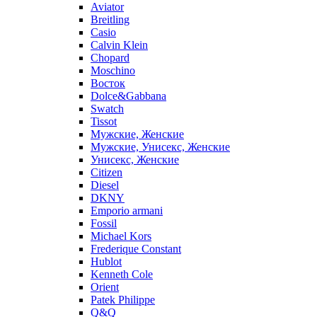
Aviator
Breitling
Casio
Calvin Klein
Chopard
Moschino
Восток
Dolce&Gabbana
Swatch
Tissot
Мужские, Женские
Мужские, Унисекс, Женские
Унисекс, Женские
Citizen
Diesel
DKNY
Emporio armani
Fossil
Michael Kors
Frederique Constant
Hublot
Kenneth Cole
Orient
Patek Philippe
Q&Q