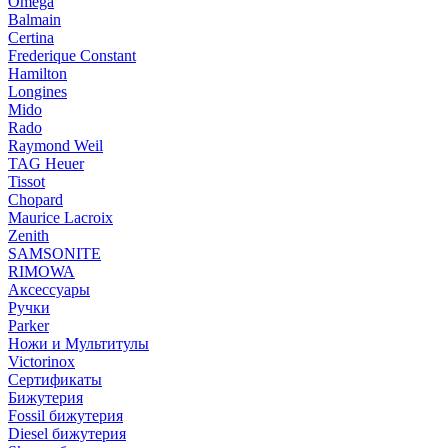
Omega
Balmain
Certina
Frederique Constant
Hamilton
Longines
Mido
Rado
Raymond Weil
TAG Heuer
Tissot
Chopard
Maurice Lacroix
Zenith
SAMSONITE
RIMOWA
Аксессуары
Ручки
Parker
Ножи и Мультитулы
Victorinox
Сертификаты
Бижутерия
Fossil бижутерия
Diesel бижутерия