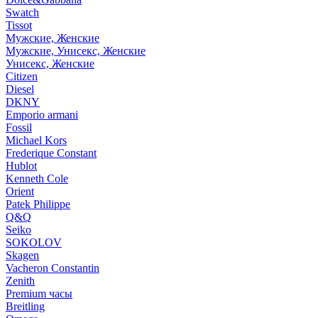
Swatch
Tissot
Мужские, Женские
Мужские, Унисекс, Женские
Унисекс, Женские
Citizen
Diesel
DKNY
Emporio armani
Fossil
Michael Kors
Frederique Constant
Hublot
Kenneth Cole
Orient
Patek Philippe
Q&Q
Seiko
SOKOLOV
Skagen
Vacheron Constantin
Zenith
Premium часы
Breitling