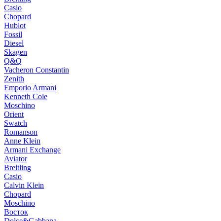
Casio
Chopard
Hublot
Fossil
Diesel
Skagen
Q&Q
Vacheron Constantin
Zenith
Emporio Armani
Kenneth Cole
Moschino
Orient
Swatch
Romanson
Anne Klein
Armani Exchange
Aviator
Breitling
Casio
Calvin Klein
Chopard
Moschino
Восток
Dolce&Gabbana