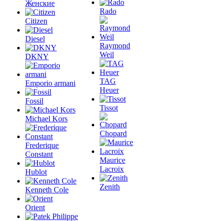
Женские
Rado
Citizen
Diesel
Raymond
Weil
DKNY
TAG
Emporio armani
Heuer
Fossil
Tissot
Michael Kors
Chopard
Frederique
Constant
Maurice
Lacroix
Hublot
Zenith
Kenneth Cole
Orient