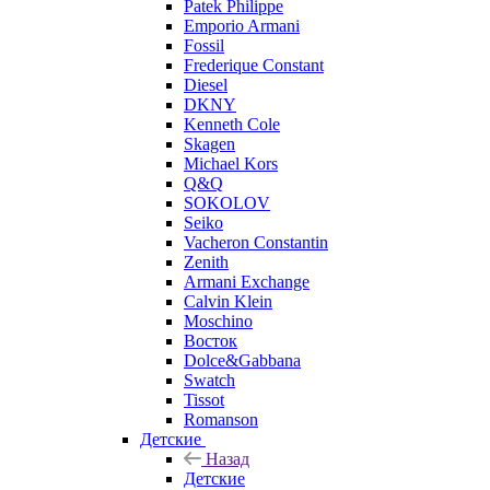
Patek Philippe
Emporio Armani
Fossil
Frederique Constant
Diesel
DKNY
Kenneth Cole
Skagen
Michael Kors
Q&Q
SOKOLOV
Seiko
Vacheron Constantin
Zenith
Armani Exchange
Calvin Klein
Moschino
Восток
Dolce&Gabbana
Swatch
Tissot
Romanson
Детские
Назад
Детские