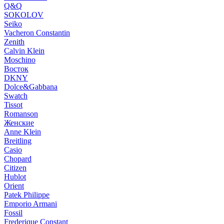
Q&Q
SOKOLOV
Seiko
Vacheron Constantin
Zenith
Calvin Klein
Moschino
Восток
DKNY
Dolce&Gabbana
Swatch
Tissot
Romanson
Женские
Anne Klein
Breitling
Casio
Chopard
Citizen
Hublot
Orient
Patek Philippe
Emporio Armani
Fossil
Frederique Constant