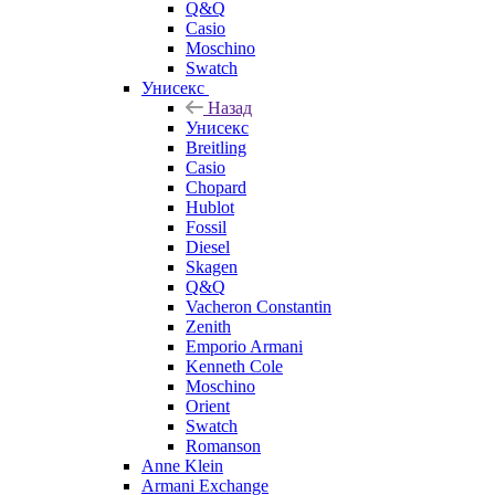
Q&Q
Casio
Moschino
Swatch
Унисекс
Назад
Унисекс
Breitling
Casio
Chopard
Hublot
Fossil
Diesel
Skagen
Q&Q
Vacheron Constantin
Zenith
Emporio Armani
Kenneth Cole
Moschino
Orient
Swatch
Romanson
Anne Klein
Armani Exchange