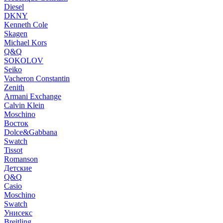
Diesel
DKNY
Kenneth Cole
Skagen
Michael Kors
Q&Q
SOKOLOV
Seiko
Vacheron Constantin
Zenith
Armani Exchange
Calvin Klein
Moschino
Восток
Dolce&Gabbana
Swatch
Tissot
Romanson
Детские
Q&Q
Casio
Moschino
Swatch
Унисекс
Breitling