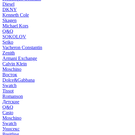
Diesel
DKNY
Kenneth Cole
Skagen
Michael Kors
Q&Q
SOKOLOV
Seiko
Vacheron Constantin
Zenith
Armani Exchange
Calvin Klein
Moschino
Восток
Dolce&Gabbana
Swatch
Tissot
Romanson
Детские
Q&Q
Casio
Moschino
Swatch
Унисекс
Breitling