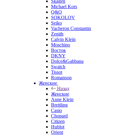
Skagen
Michael Kors
Q&Q
SOKOLOV
Seiko
Vacheron Constantin
Zenith
Calvin Klein
Moschino
Восток
DKNY
Dolce&Gabbana
Swatch
Tissot
Romanson
Женские
Назад
Женские
Anne Klein
Breitling
Casio
Chopard
Citizen
Hublot
Orient