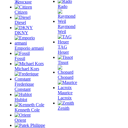
Женские
Rado
Citizen
Diesel
Raymond
Weil
DKNY
TAG
Emporio armani
Heuer
Fossil
Tissot
Michael Kors
Chopard
Frederique
Constant
Maurice
Lacroix
Hublot
Zenith
Kenneth Cole
Orient