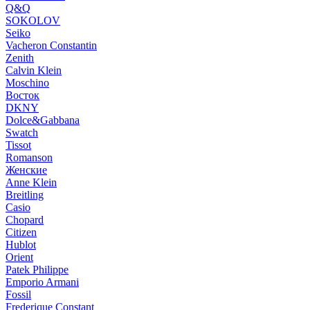
Q&Q
SOKOLOV
Seiko
Vacheron Constantin
Zenith
Calvin Klein
Moschino
Восток
DKNY
Dolce&Gabbana
Swatch
Tissot
Romanson
Женские
Anne Klein
Breitling
Casio
Chopard
Citizen
Hublot
Orient
Patek Philippe
Emporio Armani
Fossil
Frederique Constant