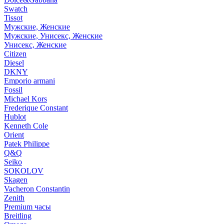
Swatch
Tissot
Мужские, Женские
Мужские, Унисекс, Женские
Унисекс, Женские
Citizen
Diesel
DKNY
Emporio armani
Fossil
Michael Kors
Frederique Constant
Hublot
Kenneth Cole
Orient
Patek Philippe
Q&Q
Seiko
SOKOLOV
Skagen
Vacheron Constantin
Zenith
Premium часы
Breitling