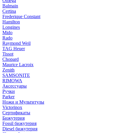
Omega
Balmain
Certina
Frederique Constant
Hamilton
Longines
Mido
Rado
Raymond Weil
TAG Heuer
Tissot
Chopard
Maurice Lacroix
Zenith
SAMSONITE
RIMOWA
Аксессуары
Ручки
Parker
Ножи и Мультитулы
Victorinox
Сертификаты
Бижутерия
Fossil бижутерия
Diesel бижутерия