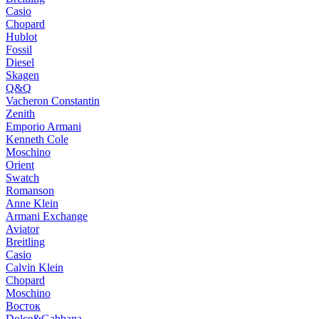
Casio
Chopard
Hublot
Fossil
Diesel
Skagen
Q&Q
Vacheron Constantin
Zenith
Emporio Armani
Kenneth Cole
Moschino
Orient
Swatch
Romanson
Anne Klein
Armani Exchange
Aviator
Breitling
Casio
Calvin Klein
Chopard
Moschino
Восток
Dolce&Gabbana