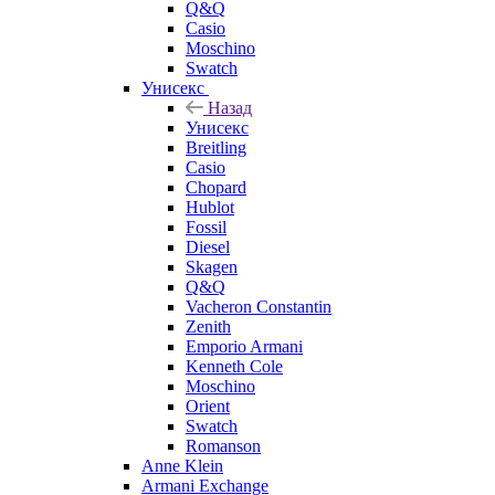
Q&Q
Casio
Moschino
Swatch
Унисекс
Назад
Унисекс
Breitling
Casio
Chopard
Hublot
Fossil
Diesel
Skagen
Q&Q
Vacheron Constantin
Zenith
Emporio Armani
Kenneth Cole
Moschino
Orient
Swatch
Romanson
Anne Klein
Armani Exchange