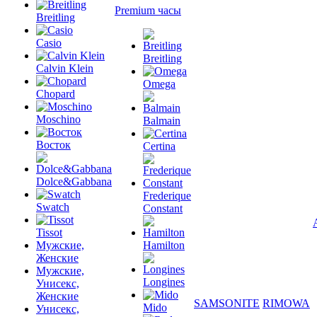
Premium часы
Breitling
Casio
Breitling
Calvin Klein
Omega
Chopard
Moschino
Balmain
Восток
Certina
Dolce&Gabbana
Frederique
Swatch
Constant
Tissot
Мужские,
Hamilton
Женские
Мужские,
Longines
Унисекс,
Женские
SAMSONITE
RIMOWA
Mido
Унисекс,