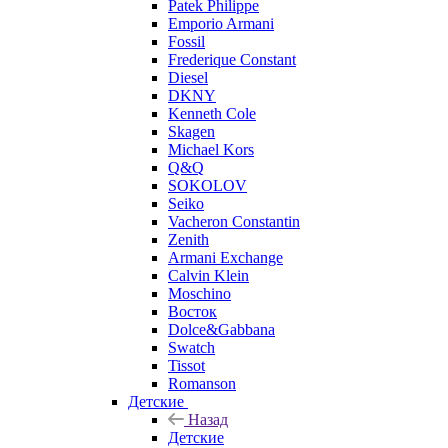
Patek Philippe
Emporio Armani
Fossil
Frederique Constant
Diesel
DKNY
Kenneth Cole
Skagen
Michael Kors
Q&Q
SOKOLOV
Seiko
Vacheron Constantin
Zenith
Armani Exchange
Calvin Klein
Moschino
Восток
Dolce&Gabbana
Swatch
Tissot
Romanson
Детские
Назад
Детские