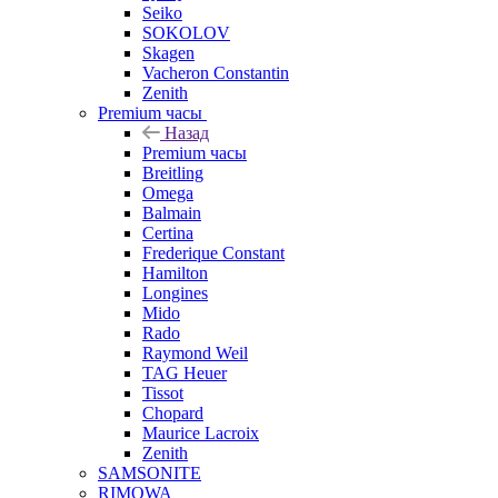
Seiko
SOKOLOV
Skagen
Vacheron Constantin
Zenith
Premium часы
Назад
Premium часы
Breitling
Omega
Balmain
Certina
Frederique Constant
Hamilton
Longines
Mido
Rado
Raymond Weil
TAG Heuer
Tissot
Chopard
Maurice Lacroix
Zenith
SAMSONITE
RIMOWA