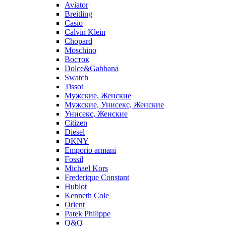
Aviator
Breitling
Casio
Calvin Klein
Chopard
Moschino
Восток
Dolce&Gabbana
Swatch
Tissot
Мужские, Женские
Мужские, Унисекс, Женские
Унисекс, Женские
Citizen
Diesel
DKNY
Emporio armani
Fossil
Michael Kors
Frederique Constant
Hublot
Kenneth Cole
Orient
Patek Philippe
Q&Q