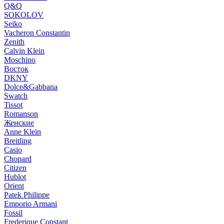
Q&Q
SOKOLOV
Seiko
Vacheron Constantin
Zenith
Calvin Klein
Moschino
Восток
DKNY
Dolce&Gabbana
Swatch
Tissot
Romanson
Женские
Anne Klein
Breitling
Casio
Chopard
Citizen
Hublot
Orient
Patek Philippe
Emporio Armani
Fossil
Frederique Constant