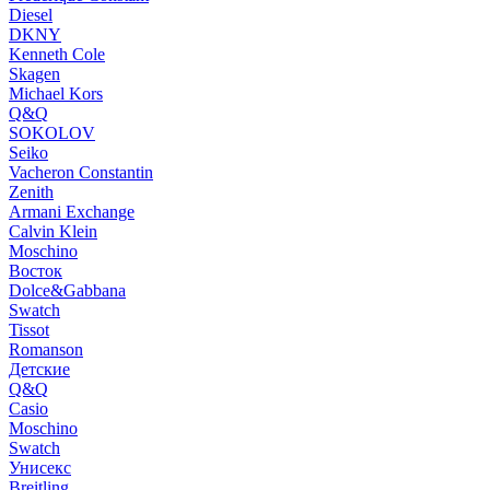
Diesel
DKNY
Kenneth Cole
Skagen
Michael Kors
Q&Q
SOKOLOV
Seiko
Vacheron Constantin
Zenith
Armani Exchange
Calvin Klein
Moschino
Восток
Dolce&Gabbana
Swatch
Tissot
Romanson
Детские
Q&Q
Casio
Moschino
Swatch
Унисекс
Breitling