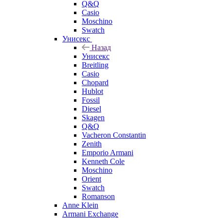
Q&Q
Casio
Moschino
Swatch
Унисекс
Назад
Унисекс
Breitling
Casio
Chopard
Hublot
Fossil
Diesel
Skagen
Q&Q
Vacheron Constantin
Zenith
Emporio Armani
Kenneth Cole
Moschino
Orient
Swatch
Romanson
Anne Klein
Armani Exchange