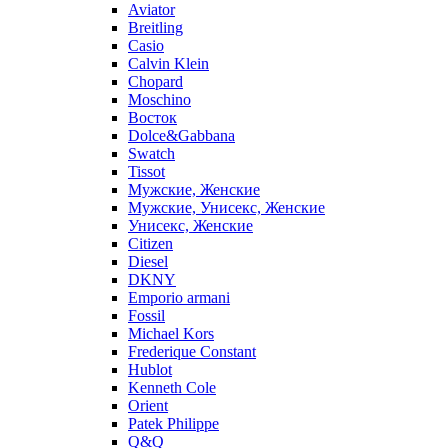
Aviator
Breitling
Casio
Calvin Klein
Chopard
Moschino
Восток
Dolce&Gabbana
Swatch
Tissot
Мужские, Женские
Мужские, Унисекс, Женские
Унисекс, Женские
Citizen
Diesel
DKNY
Emporio armani
Fossil
Michael Kors
Frederique Constant
Hublot
Kenneth Cole
Orient
Patek Philippe
Q&Q