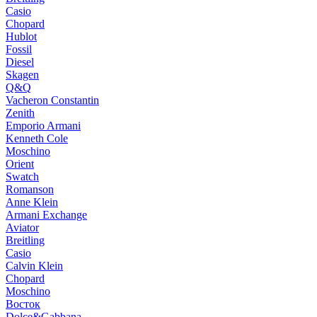
Casio
Chopard
Hublot
Fossil
Diesel
Skagen
Q&Q
Vacheron Constantin
Zenith
Emporio Armani
Kenneth Cole
Moschino
Orient
Swatch
Romanson
Anne Klein
Armani Exchange
Aviator
Breitling
Casio
Calvin Klein
Chopard
Moschino
Восток
Dolce&Gabbana