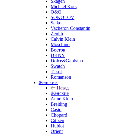
Skagen
Michael Kors
Q&Q
SOKOLOV
Seiko
Vacheron Constantin
Zenith
Calvin Klein
Moschino
Восток
DKNY
Dolce&Gabbana
Swatch
Tissot
Romanson
Женские
Назад
Женские
Anne Klein
Breitling
Casio
Chopard
Citizen
Hublot
Orient