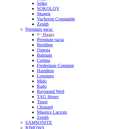
Seiko
SOKOLOV
Skagen
Vacheron Constantin
Zenith
Premium часы
Назад
Premium часы
Breitling
Omega
Balmain
Certina
Frederique Constant
Hamilton
Longines
Mido
Rado
Raymond Weil
TAG Heuer
Tissot
Chopard
Maurice Lacroix
Zenith
SAMSONITE
RIMOWA