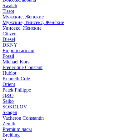
Swatch
Tissot
Мужские, Женские
Мужские, Унисекс, Женские
Унисекс, Женские
Citizen
Diesel
DKNY
Emporio armani
Fossil
Michael Kors
Frederique Constant
Hublot
Kenneth Cole
Orient
Patek Philippe
Q&Q
Seiko
SOKOLOV
Skagen
Vacheron Constantin
Zenith
Premium часы
Breitling