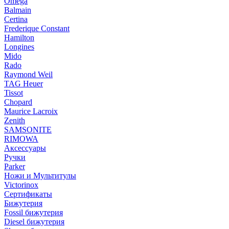
Omega
Balmain
Certina
Frederique Constant
Hamilton
Longines
Mido
Rado
Raymond Weil
TAG Heuer
Tissot
Chopard
Maurice Lacroix
Zenith
SAMSONITE
RIMOWA
Аксессуары
Ручки
Parker
Ножи и Мультитулы
Victorinox
Сертификаты
Бижутерия
Fossil бижутерия
Diesel бижутерия