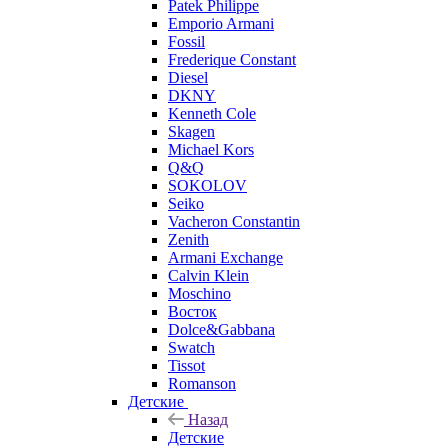
Patek Philippe
Emporio Armani
Fossil
Frederique Constant
Diesel
DKNY
Kenneth Cole
Skagen
Michael Kors
Q&Q
SOKOLOV
Seiko
Vacheron Constantin
Zenith
Armani Exchange
Calvin Klein
Moschino
Восток
Dolce&Gabbana
Swatch
Tissot
Romanson
Детские
Назад
Детские