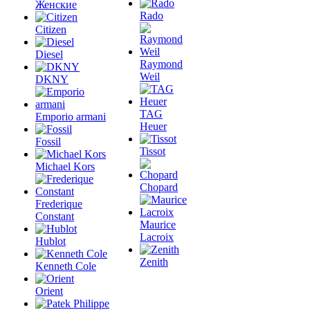
Женские
Rado
Citizen
Diesel
Raymond
Weil
DKNY
TAG
Emporio armani
Heuer
Fossil
Tissot
Michael Kors
Chopard
Frederique
Constant
Maurice
Lacroix
Hublot
Zenith
Kenneth Cole
Orient