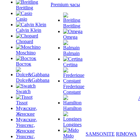
Premium часы
Breitling
Casio
Breitling
Calvin Klein
Omega
Chopard
Moschino
Balmain
Восток
Certina
Dolce&Gabbana
Frederique
Swatch
Constant
Tissot
Мужские,
Hamilton
Женские
Мужские,
Longines
Унисекс,
Женские
SAMSONITE
RIMOWA
Mido
Унисекс,