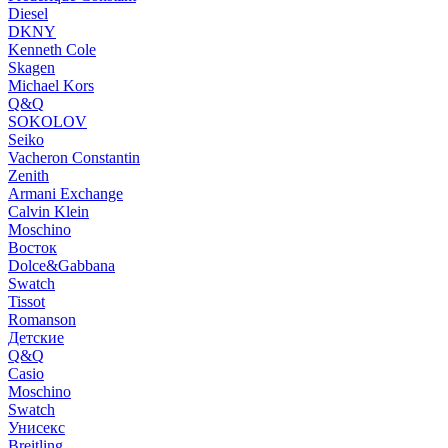
Diesel
DKNY
Kenneth Cole
Skagen
Michael Kors
Q&Q
SOKOLOV
Seiko
Vacheron Constantin
Zenith
Armani Exchange
Calvin Klein
Moschino
Восток
Dolce&Gabbana
Swatch
Tissot
Romanson
Детские
Q&Q
Casio
Moschino
Swatch
Унисекс
Breitling