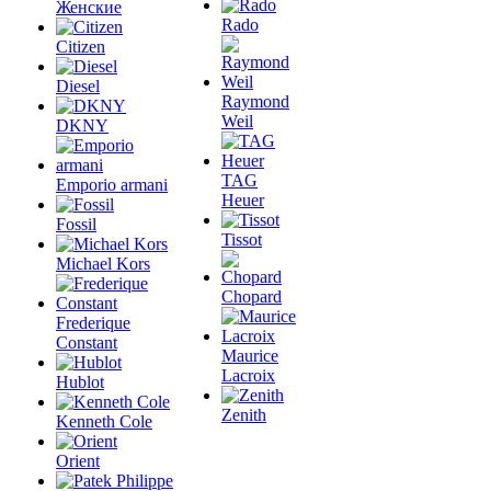
Женские
Rado
Citizen
Diesel
Raymond
Weil
DKNY
TAG
Emporio armani
Heuer
Fossil
Tissot
Michael Kors
Chopard
Frederique
Constant
Maurice
Lacroix
Hublot
Zenith
Kenneth Cole
Orient