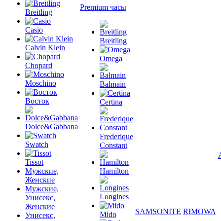
Premium часы
Breitling
Casio
Breitling
Calvin Klein
Omega
Chopard
Moschino
Balmain
Восток
Certina
Dolce&Gabbana
Frederique
Swatch
Constant
Tissot
Мужские,
Hamilton
Женские
Мужские,
Longines
Унисекс,
Женские
SAMSONITE
RIMOWA
Mido
Унисекс,