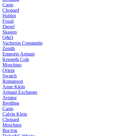
Casio
Chopard
Hublot
Fossil
Diesel
Skagen
Q&Q
Vacheron Constantin
Zenith
Emporio Armani
Kenneth Cole
Moschino
Orient
Swatch
Romanson
Anne Klein
Armani Exchange
Aviator
Breitling
Casio
Calvin Klein
Chopard
Moschino
Восток
Dolce&Gabbana