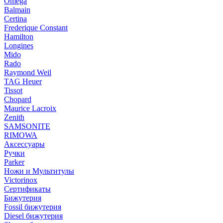
Omega
Balmain
Certina
Frederique Constant
Hamilton
Longines
Mido
Rado
Raymond Weil
TAG Heuer
Tissot
Chopard
Maurice Lacroix
Zenith
SAMSONITE
RIMOWA
Аксессуары
Ручки
Parker
Ножи и Мультитулы
Victorinox
Сертификаты
Бижутерия
Fossil бижутерия
Diesel бижутерия