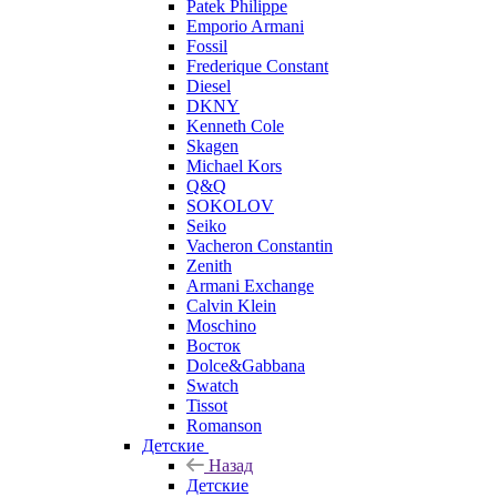
Patek Philippe
Emporio Armani
Fossil
Frederique Constant
Diesel
DKNY
Kenneth Cole
Skagen
Michael Kors
Q&Q
SOKOLOV
Seiko
Vacheron Constantin
Zenith
Armani Exchange
Calvin Klein
Moschino
Восток
Dolce&Gabbana
Swatch
Tissot
Romanson
Детские
Назад
Детские