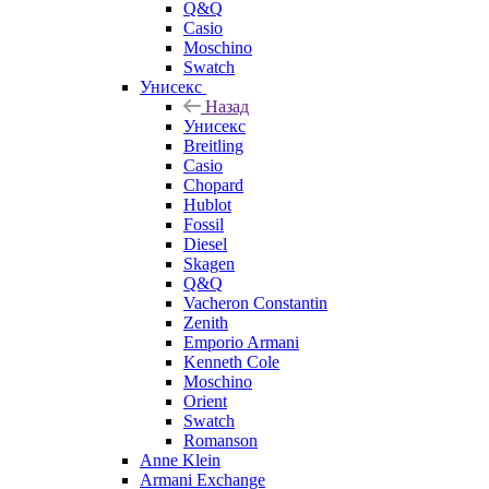
Q&Q
Casio
Moschino
Swatch
Унисекс
Назад
Унисекс
Breitling
Casio
Chopard
Hublot
Fossil
Diesel
Skagen
Q&Q
Vacheron Constantin
Zenith
Emporio Armani
Kenneth Cole
Moschino
Orient
Swatch
Romanson
Anne Klein
Armani Exchange