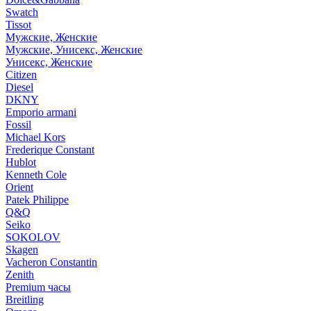
Swatch
Tissot
Мужские, Женские
Мужские, Унисекс, Женские
Унисекс, Женские
Citizen
Diesel
DKNY
Emporio armani
Fossil
Michael Kors
Frederique Constant
Hublot
Kenneth Cole
Orient
Patek Philippe
Q&Q
Seiko
SOKOLOV
Skagen
Vacheron Constantin
Zenith
Premium часы
Breitling