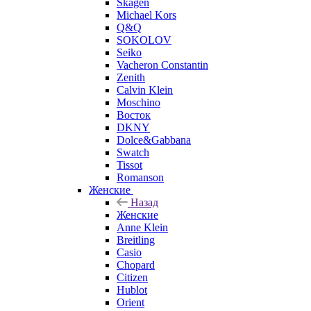
Skagen
Michael Kors
Q&Q
SOKOLOV
Seiko
Vacheron Constantin
Zenith
Calvin Klein
Moschino
Восток
DKNY
Dolce&Gabbana
Swatch
Tissot
Romanson
Женские
Назад
Женские
Anne Klein
Breitling
Casio
Chopard
Citizen
Hublot
Orient