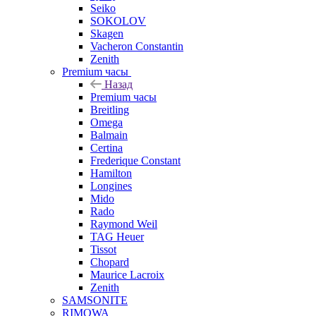
Seiko
SOKOLOV
Skagen
Vacheron Constantin
Zenith
Premium часы
Назад
Premium часы
Breitling
Omega
Balmain
Certina
Frederique Constant
Hamilton
Longines
Mido
Rado
Raymond Weil
TAG Heuer
Tissot
Chopard
Maurice Lacroix
Zenith
SAMSONITE
RIMOWA