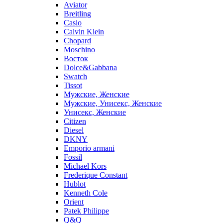
Aviator
Breitling
Casio
Calvin Klein
Chopard
Moschino
Восток
Dolce&Gabbana
Swatch
Tissot
Мужские, Женские
Мужские, Унисекс, Женские
Унисекс, Женские
Citizen
Diesel
DKNY
Emporio armani
Fossil
Michael Kors
Frederique Constant
Hublot
Kenneth Cole
Orient
Patek Philippe
Q&Q