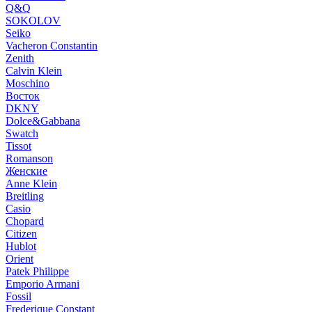
Q&Q
SOKOLOV
Seiko
Vacheron Constantin
Zenith
Calvin Klein
Moschino
Восток
DKNY
Dolce&Gabbana
Swatch
Tissot
Romanson
Женские
Anne Klein
Breitling
Casio
Chopard
Citizen
Hublot
Orient
Patek Philippe
Emporio Armani
Fossil
Frederique Constant