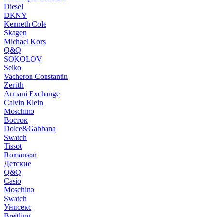
Diesel
DKNY
Kenneth Cole
Skagen
Michael Kors
Q&Q
SOKOLOV
Seiko
Vacheron Constantin
Zenith
Armani Exchange
Calvin Klein
Moschino
Восток
Dolce&Gabbana
Swatch
Tissot
Romanson
Детские
Q&Q
Casio
Moschino
Swatch
Унисекс
Breitling