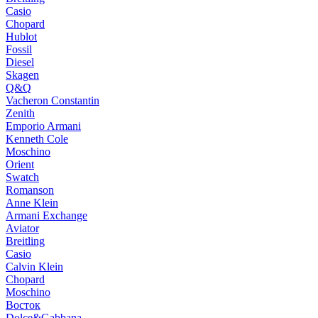
Casio
Chopard
Hublot
Fossil
Diesel
Skagen
Q&Q
Vacheron Constantin
Zenith
Emporio Armani
Kenneth Cole
Moschino
Orient
Swatch
Romanson
Anne Klein
Armani Exchange
Aviator
Breitling
Casio
Calvin Klein
Chopard
Moschino
Восток
Dolce&Gabbana