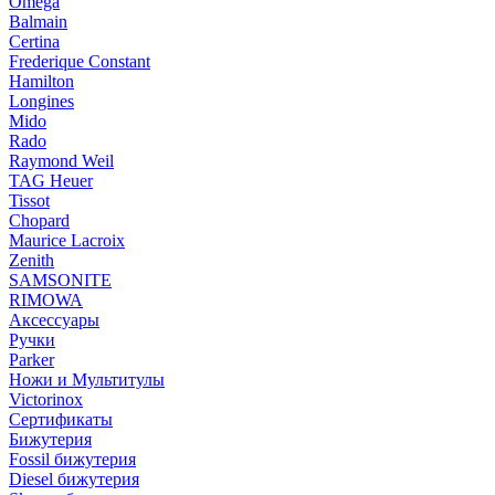
Omega
Balmain
Certina
Frederique Constant
Hamilton
Longines
Mido
Rado
Raymond Weil
TAG Heuer
Tissot
Chopard
Maurice Lacroix
Zenith
SAMSONITE
RIMOWA
Аксессуары
Ручки
Parker
Ножи и Мультитулы
Victorinox
Сертификаты
Бижутерия
Fossil бижутерия
Diesel бижутерия