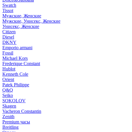
Swatch
Tissot
Мужские, Женские
Мужские, Унисекс, Женские
Унисекс, Женские
Citizen
Diesel
DKNY
Emporio armani
Fossil
Michael Kors
Frederique Constant
Hublot
Kenneth Cole
Orient
Patek Philippe
Q&Q
Seiko
SOKOLOV
Skagen
Vacheron Constantin
Zenith
Premium часы
Breitling