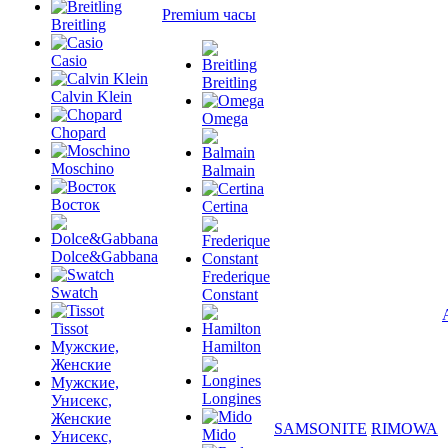
Premium часы
Breitling
Casio
Breitling
Calvin Klein
Omega
Chopard
Moschino
Balmain
Восток
Certina
Dolce&Gabbana
Frederique
Swatch
Constant
Tissot
Мужские,
Hamilton
Женские
Мужские,
Longines
Унисекс,
Женские
SAMSONITE
RIMOWA
Mido
Унисекс,