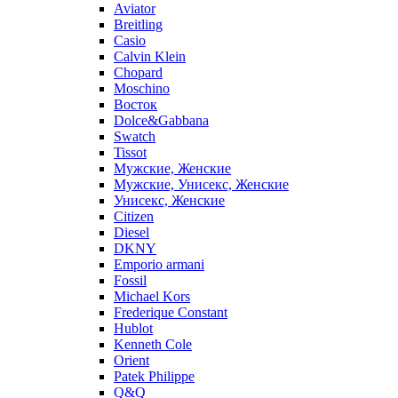
Aviator
Breitling
Casio
Calvin Klein
Chopard
Moschino
Восток
Dolce&Gabbana
Swatch
Tissot
Мужские, Женские
Мужские, Унисекс, Женские
Унисекс, Женские
Citizen
Diesel
DKNY
Emporio armani
Fossil
Michael Kors
Frederique Constant
Hublot
Kenneth Cole
Orient
Patek Philippe
Q&Q