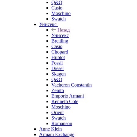
Q&Q
Casio
Moschino
Swatch
Унисекс
Назад
Унисекс
Breitling
Casio
Chopard
Hublot
Fossil
Diesel
Skagen
Q&Q
Vacheron Constantin
Zenith
Emporio Armani
Kenneth Cole
Moschino
Orient
Swatch
Romanson
Anne Klein
Armani Exchange