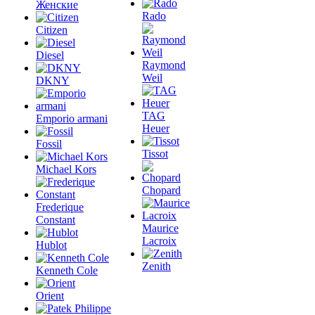
Женские
Rado
Citizen
Diesel
Raymond
Weil
DKNY
TAG
Emporio armani
Heuer
Fossil
Tissot
Michael Kors
Chopard
Frederique
Constant
Maurice
Lacroix
Hublot
Zenith
Kenneth Cole
Orient