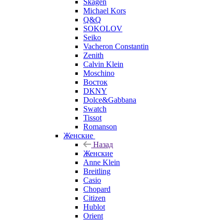
Skagen
Michael Kors
Q&Q
SOKOLOV
Seiko
Vacheron Constantin
Zenith
Calvin Klein
Moschino
Восток
DKNY
Dolce&Gabbana
Swatch
Tissot
Romanson
Женские
Назад
Женские
Anne Klein
Breitling
Casio
Chopard
Citizen
Hublot
Orient