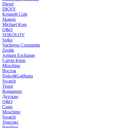
Diesel
DKNY
Kenneth Cole
Skagen
Michael Kors
Q&Q
SOKOLOV
Seiko
Vacheron Constantin
Zenith
Armani Exchange
Calvin Klein
Moschino
Восток
Dolce&Gabbana
Swatch
Tissot
Romanson
Детские
Q&Q
Casio
Moschino
Swatch
Унисекс
Breitling