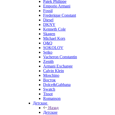
Patek Philippe
Emporio Armani
Fossil
Frederique Constant
Diesel
DKNY
Kenneth Cole
Skagen
Michael Kors
Q&Q
SOKOLOV
Seiko
Vacheron Constantin
Zenith
Armani Exchange
Calvin Klein
Moschino
Восток
Dolce&Gabbana
Swatch
Tissot
Romanson
Детские
Назад
Детские