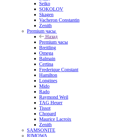
Seiko
SOKOLOV
Skagen
Vacheron Constantin
Zenith
Premium часы
Назад
Premium часы
Breitling
Omega
Balmain
Certina
Frederique Constant
Hamilton
Longines
Mido
Rado
Raymond Weil
TAG Heuer
Tissot
Chopard
Maurice Lacroix
Zenith
SAMSONITE
RIMOWA