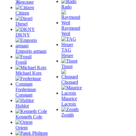
Женские
Rado
Citizen
Diesel
Raymond
Weil
DKNY
TAG
Emporio armani
Heuer
Fossil
Tissot
Michael Kors
Chopard
Frederique
Constant
Maurice
Lacroix
Hublot
Zenith
Kenneth Cole
Orient