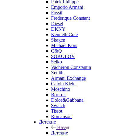
Patek Philippe
Emporio Armani
Fossil
Frederique Constant
Diesel
DKNY
Kenneth Cole
Skagen
Michael Kors
Q&Q
SOKOLOV
Seiko
Vacheron Constantin
Zenith
Armani Exchange
Calvin Klein
Moschino
Восток
Dolce&Gabbana
Swatch
Tissot
Romanson
Детские
Назад
Детские