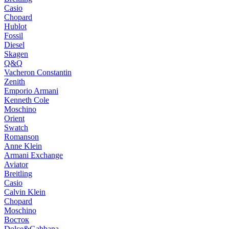
Casio
Chopard
Hublot
Fossil
Diesel
Skagen
Q&Q
Vacheron Constantin
Zenith
Emporio Armani
Kenneth Cole
Moschino
Orient
Swatch
Romanson
Anne Klein
Armani Exchange
Aviator
Breitling
Casio
Calvin Klein
Chopard
Moschino
Восток
Dolce&Gabbana