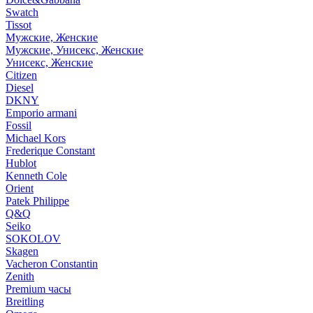
Swatch
Tissot
Мужские, Женские
Мужские, Унисекс, Женские
Унисекс, Женские
Citizen
Diesel
DKNY
Emporio armani
Fossil
Michael Kors
Frederique Constant
Hublot
Kenneth Cole
Orient
Patek Philippe
Q&Q
Seiko
SOKOLOV
Skagen
Vacheron Constantin
Zenith
Premium часы
Breitling