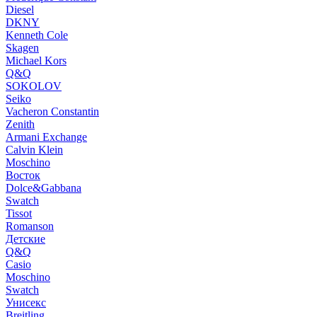
Diesel
DKNY
Kenneth Cole
Skagen
Michael Kors
Q&Q
SOKOLOV
Seiko
Vacheron Constantin
Zenith
Armani Exchange
Calvin Klein
Moschino
Восток
Dolce&Gabbana
Swatch
Tissot
Romanson
Детские
Q&Q
Casio
Moschino
Swatch
Унисекс
Breitling