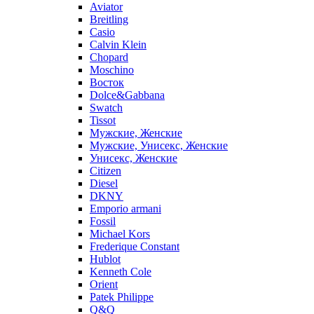
Aviator
Breitling
Casio
Calvin Klein
Chopard
Moschino
Восток
Dolce&Gabbana
Swatch
Tissot
Мужские, Женские
Мужские, Унисекс, Женские
Унисекс, Женские
Citizen
Diesel
DKNY
Emporio armani
Fossil
Michael Kors
Frederique Constant
Hublot
Kenneth Cole
Orient
Patek Philippe
Q&Q