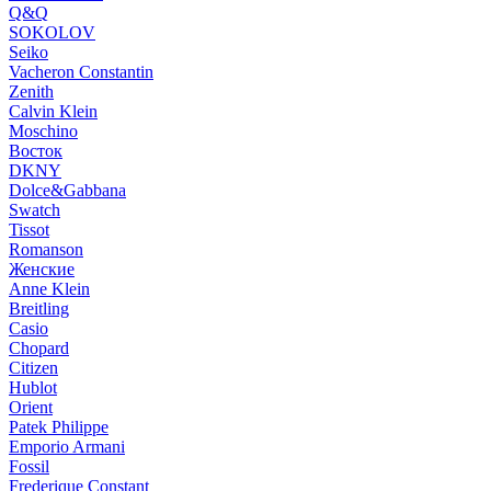
Q&Q
SOKOLOV
Seiko
Vacheron Constantin
Zenith
Calvin Klein
Moschino
Восток
DKNY
Dolce&Gabbana
Swatch
Tissot
Romanson
Женские
Anne Klein
Breitling
Casio
Chopard
Citizen
Hublot
Orient
Patek Philippe
Emporio Armani
Fossil
Frederique Constant