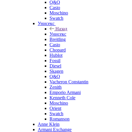
Q&Q
Casio
Moschino
Swatch
Унисекс
Назад
Унисекс
Breitling
Casio
Chopard
Hublot
Fossil
Diesel
Skagen
Q&Q
Vacheron Constantin
Zenith
Emporio Armani
Kenneth Cole
Moschino
Orient
Swatch
Romanson
Anne Klein
Armani Exchange