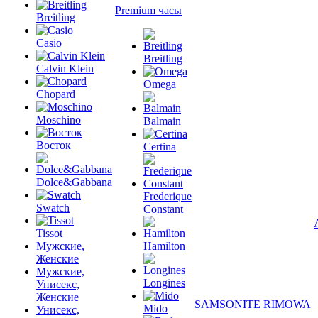
Premium часы
Breitling
Casio
Breitling
Calvin Klein
Omega
Chopard
Moschino
Balmain
Восток
Certina
Dolce&Gabbana
Frederique
Swatch
Constant
Tissot
Мужские,
Hamilton
Женские
Мужские,
Longines
Унисекс,
Женские
SAMSONITE
RIMOWA
Mido
Унисекс,