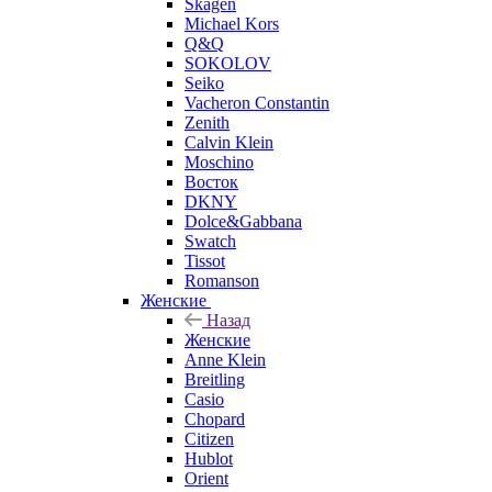
Skagen
Michael Kors
Q&Q
SOKOLOV
Seiko
Vacheron Constantin
Zenith
Calvin Klein
Moschino
Восток
DKNY
Dolce&Gabbana
Swatch
Tissot
Romanson
Женские
Назад
Женские
Anne Klein
Breitling
Casio
Chopard
Citizen
Hublot
Orient