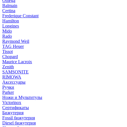
Omega
Balmain
Certina
Frederique Constant
Hamilton
Longines
Mido
Rado
Raymond Weil
TAG Heuer
Tissot
Chopard
Maurice Lacroix
Zenith
SAMSONITE
RIMOWA
Аксессуары
Ручки
Parker
Ножи и Мультитулы
Victorinox
Сертификаты
Бижутерия
Fossil бижутерия
Diesel бижутерия