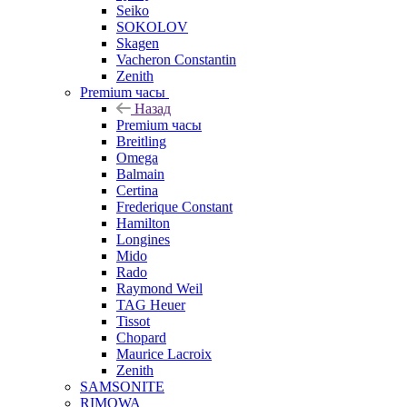
Seiko
SOKOLOV
Skagen
Vacheron Constantin
Zenith
Premium часы
Назад
Premium часы
Breitling
Omega
Balmain
Certina
Frederique Constant
Hamilton
Longines
Mido
Rado
Raymond Weil
TAG Heuer
Tissot
Chopard
Maurice Lacroix
Zenith
SAMSONITE
RIMOWA