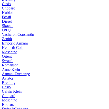
Casio
Chopard
Hublot
Fossil
Diesel
Skagen
Q&Q
Vacheron Constantin
Zenith
Emporio Armani
Kenneth Cole
Moschino
Orient
Swatch
Romanson
Anne Klein
Armani Exchange
Aviator
Breitling
Casio
Calvin Klein
Chopard
Moschino
Восток
Dolce&Gabbana