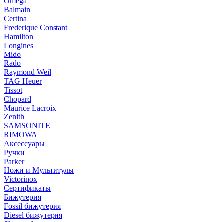
Omega
Balmain
Certina
Frederique Constant
Hamilton
Longines
Mido
Rado
Raymond Weil
TAG Heuer
Tissot
Chopard
Maurice Lacroix
Zenith
SAMSONITE
RIMOWA
Аксессуары
Ручки
Parker
Ножи и Мультитулы
Victorinox
Сертификаты
Бижутерия
Fossil бижутерия
Diesel бижутерия