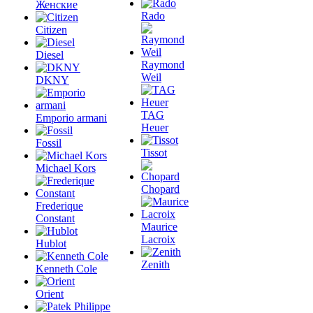
Женские
Rado
Citizen
Diesel
Raymond
Weil
DKNY
TAG
Emporio armani
Heuer
Fossil
Tissot
Michael Kors
Chopard
Frederique
Constant
Maurice
Lacroix
Hublot
Zenith
Kenneth Cole
Orient