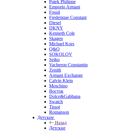
Patek Philippe
Emporio Armani
Fossil
Frederique Constant
Diesel
DKNY
Kenneth Cole
Skagen
Michael Kors
Q&Q
SOKOLOV
Seiko
Vacheron Constantin
Zenith
Armani Exchange
Calvin Klein
Moschino
Восток
Dolce&Gabbana
Swatch
Tissot
Romanson
Детские
Назад
Детские