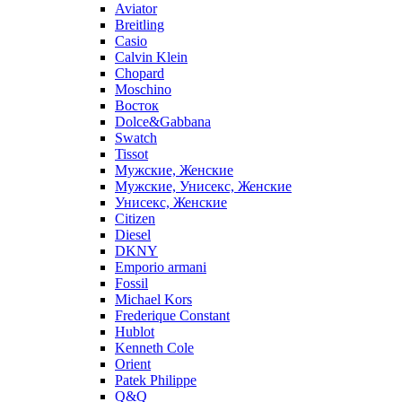
Aviator
Breitling
Casio
Calvin Klein
Chopard
Moschino
Восток
Dolce&Gabbana
Swatch
Tissot
Мужские, Женские
Мужские, Унисекс, Женские
Унисекс, Женские
Citizen
Diesel
DKNY
Emporio armani
Fossil
Michael Kors
Frederique Constant
Hublot
Kenneth Cole
Orient
Patek Philippe
Q&Q