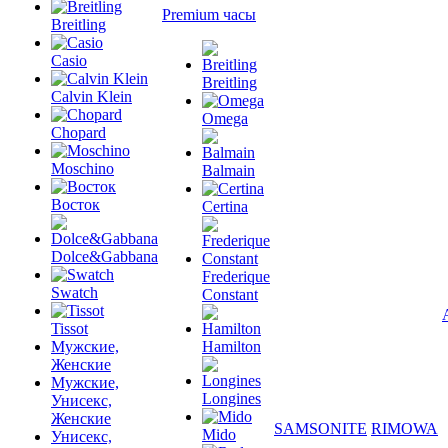
Premium часы
Breitling
Casio
Breitling
Calvin Klein
Omega
Chopard
Moschino
Balmain
Восток
Certina
Dolce&Gabbana
Frederique
Swatch
Constant
Tissot
Мужские,
Hamilton
Женские
Мужские,
Longines
Унисекс,
Женские
SAMSONITE
RIMOWA
Mido
Унисекс,