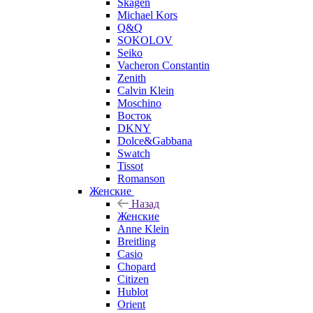
Skagen
Michael Kors
Q&Q
SOKOLOV
Seiko
Vacheron Constantin
Zenith
Calvin Klein
Moschino
Восток
DKNY
Dolce&Gabbana
Swatch
Tissot
Romanson
Женские
Назад
Женские
Anne Klein
Breitling
Casio
Chopard
Citizen
Hublot
Orient