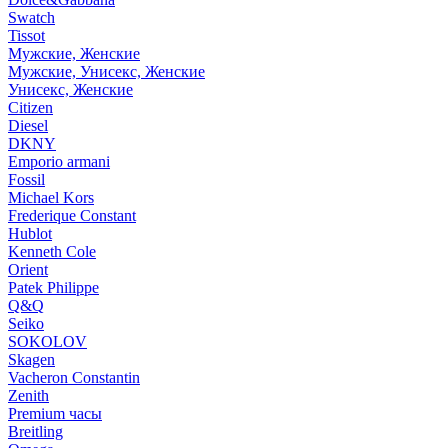
Swatch
Tissot
Мужские, Женские
Мужские, Унисекс, Женские
Унисекс, Женские
Citizen
Diesel
DKNY
Emporio armani
Fossil
Michael Kors
Frederique Constant
Hublot
Kenneth Cole
Orient
Patek Philippe
Q&Q
Seiko
SOKOLOV
Skagen
Vacheron Constantin
Zenith
Premium часы
Breitling