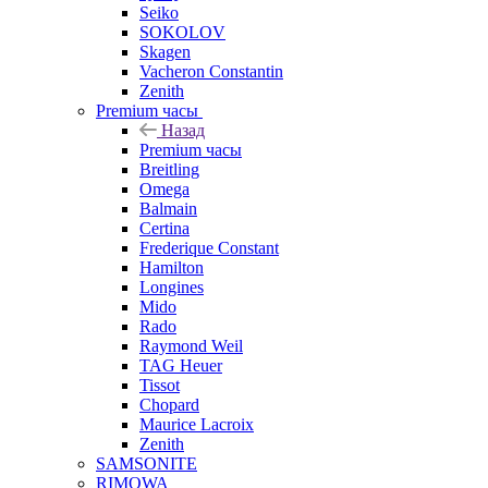
Seiko
SOKOLOV
Skagen
Vacheron Constantin
Zenith
Premium часы
Назад
Premium часы
Breitling
Omega
Balmain
Certina
Frederique Constant
Hamilton
Longines
Mido
Rado
Raymond Weil
TAG Heuer
Tissot
Chopard
Maurice Lacroix
Zenith
SAMSONITE
RIMOWA