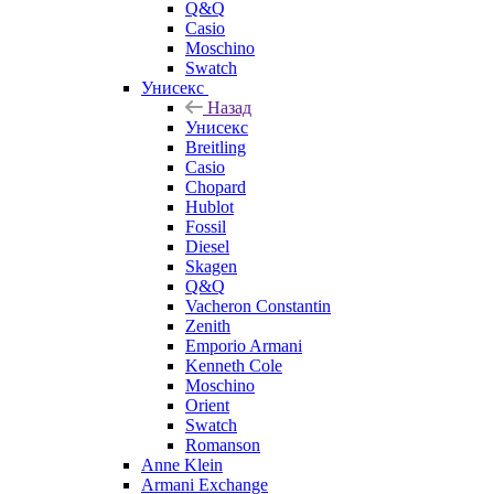
Q&Q
Casio
Moschino
Swatch
Унисекс
Назад
Унисекс
Breitling
Casio
Chopard
Hublot
Fossil
Diesel
Skagen
Q&Q
Vacheron Constantin
Zenith
Emporio Armani
Kenneth Cole
Moschino
Orient
Swatch
Romanson
Anne Klein
Armani Exchange