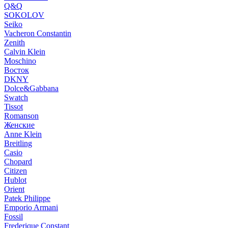
Q&Q
SOKOLOV
Seiko
Vacheron Constantin
Zenith
Calvin Klein
Moschino
Восток
DKNY
Dolce&Gabbana
Swatch
Tissot
Romanson
Женские
Anne Klein
Breitling
Casio
Chopard
Citizen
Hublot
Orient
Patek Philippe
Emporio Armani
Fossil
Frederique Constant