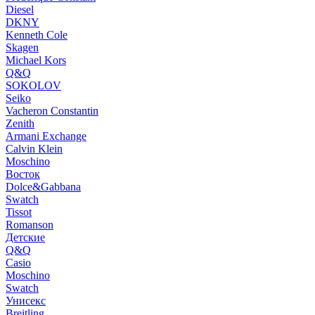
Diesel
DKNY
Kenneth Cole
Skagen
Michael Kors
Q&Q
SOKOLOV
Seiko
Vacheron Constantin
Zenith
Armani Exchange
Calvin Klein
Moschino
Восток
Dolce&Gabbana
Swatch
Tissot
Romanson
Детские
Q&Q
Casio
Moschino
Swatch
Унисекс
Breitling