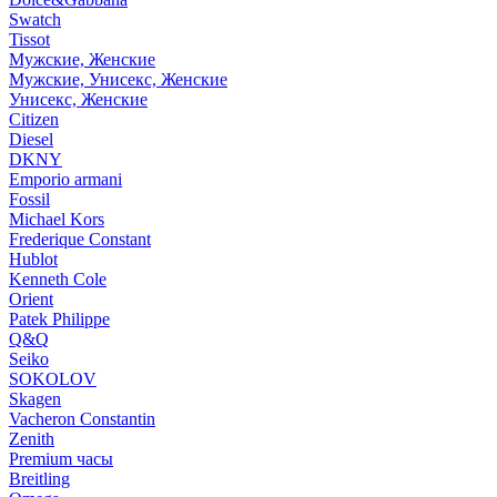
Swatch
Tissot
Мужские, Женские
Мужские, Унисекс, Женские
Унисекс, Женские
Citizen
Diesel
DKNY
Emporio armani
Fossil
Michael Kors
Frederique Constant
Hublot
Kenneth Cole
Orient
Patek Philippe
Q&Q
Seiko
SOKOLOV
Skagen
Vacheron Constantin
Zenith
Premium часы
Breitling