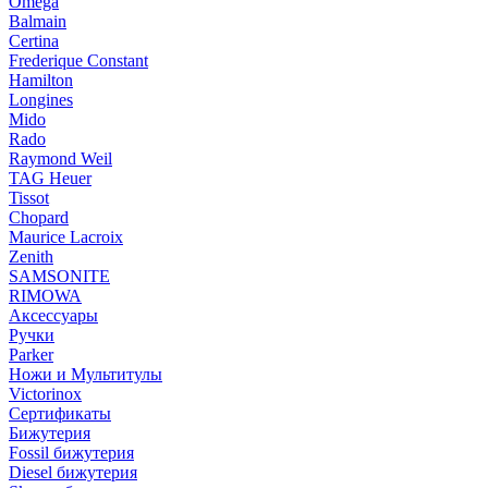
Omega
Balmain
Certina
Frederique Constant
Hamilton
Longines
Mido
Rado
Raymond Weil
TAG Heuer
Tissot
Chopard
Maurice Lacroix
Zenith
SAMSONITE
RIMOWA
Аксессуары
Ручки
Parker
Ножи и Мультитулы
Victorinox
Сертификаты
Бижутерия
Fossil бижутерия
Diesel бижутерия