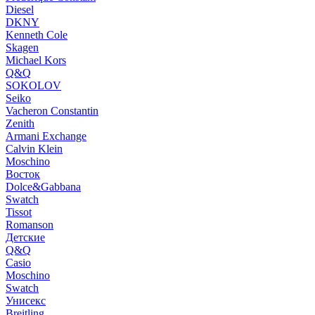
Diesel
DKNY
Kenneth Cole
Skagen
Michael Kors
Q&Q
SOKOLOV
Seiko
Vacheron Constantin
Zenith
Armani Exchange
Calvin Klein
Moschino
Восток
Dolce&Gabbana
Swatch
Tissot
Romanson
Детские
Q&Q
Casio
Moschino
Swatch
Унисекс
Breitling