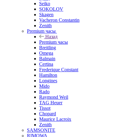
Seiko
SOKOLOV
Skagen
Vacheron Constantin
Zenith
Premium часы
Назад
Premium часы
Breitling
Omega
Balmain
Certina
Frederique Constant
Hamilton
Longines
Mido
Rado
Raymond Weil
TAG Heuer
Tissot
Chopard
Maurice Lacroix
Zenith
SAMSONITE
RIMOWA