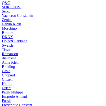
Q&Q
SOKOLOV
Seiko
Vacheron Constantin
Zenith
Calvin Klein
Moschino
Восток
DKNY
Dolce&Gabbana
Swatch
Tissot
Romanson
Женские
Anne Klein
Breitling
Casio
Chopard
Citizen
Hublot
Orient
Patek Philippe
Emporio Armani
Fossil
Frederique Constant