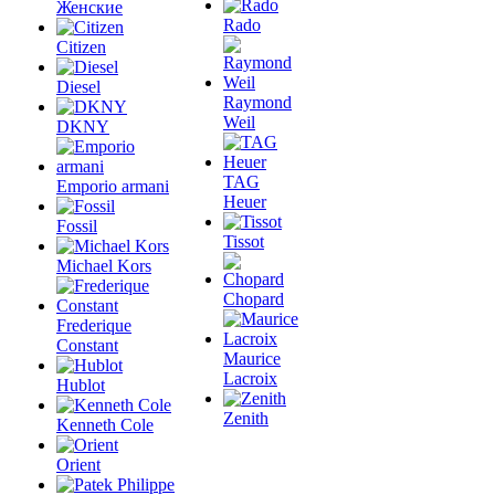
Женские
Rado
Citizen
Diesel
Raymond
Weil
DKNY
TAG
Emporio armani
Heuer
Fossil
Tissot
Michael Kors
Chopard
Frederique
Constant
Maurice
Lacroix
Hublot
Zenith
Kenneth Cole
Orient