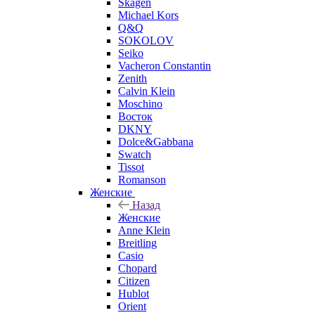
Skagen
Michael Kors
Q&Q
SOKOLOV
Seiko
Vacheron Constantin
Zenith
Calvin Klein
Moschino
Восток
DKNY
Dolce&Gabbana
Swatch
Tissot
Romanson
Женские
Назад
Женские
Anne Klein
Breitling
Casio
Chopard
Citizen
Hublot
Orient