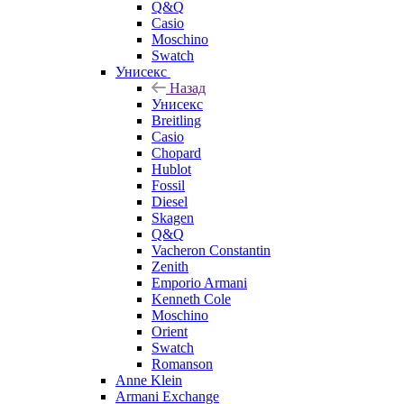
Q&Q
Casio
Moschino
Swatch
Унисекс
Назад
Унисекс
Breitling
Casio
Chopard
Hublot
Fossil
Diesel
Skagen
Q&Q
Vacheron Constantin
Zenith
Emporio Armani
Kenneth Cole
Moschino
Orient
Swatch
Romanson
Anne Klein
Armani Exchange