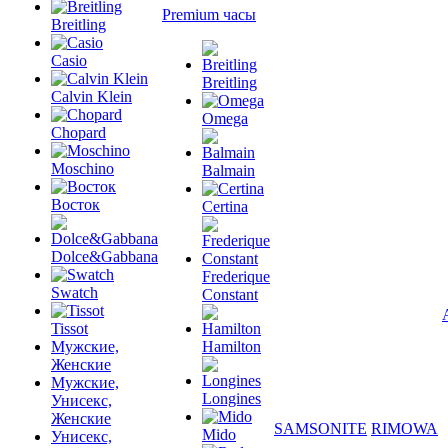
Premium часы
Breitling
Casio
Breitling
Calvin Klein
Omega
Chopard
Moschino
Balmain
Восток
Certina
Dolce&Gabbana
Frederique
Swatch
Constant
Tissot
Мужские,
Hamilton
Женские
Мужские,
Longines
Унисекс,
Женские
SAMSONITE
RIMOWA
Mido
Унисекс,