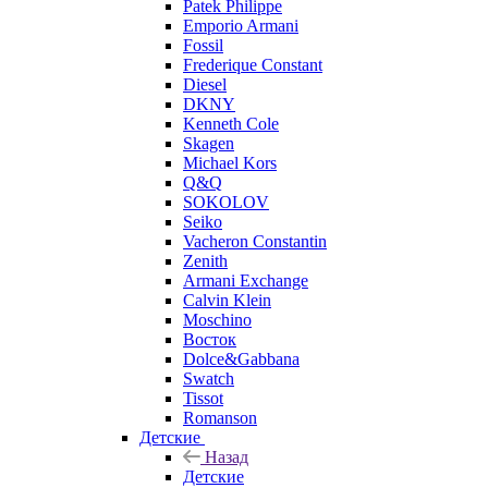
Patek Philippe
Emporio Armani
Fossil
Frederique Constant
Diesel
DKNY
Kenneth Cole
Skagen
Michael Kors
Q&Q
SOKOLOV
Seiko
Vacheron Constantin
Zenith
Armani Exchange
Calvin Klein
Moschino
Восток
Dolce&Gabbana
Swatch
Tissot
Romanson
Детские
Назад
Детские