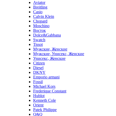
Aviator
Breitling
Casio
Calvin Klein
Chopard
Moschino
Восток
Dolce&Gabbana
Swatch
Tissot
Мужские, Женские
Мужские, Унисекс, Женские
Унисекс, Женские
Citizen
Diesel
DKNY
Emporio armani
Fossil
Michael Kors
Frederique Constant
Hublot
Kenneth Cole
Orient
Patek Philippe
Q&Q