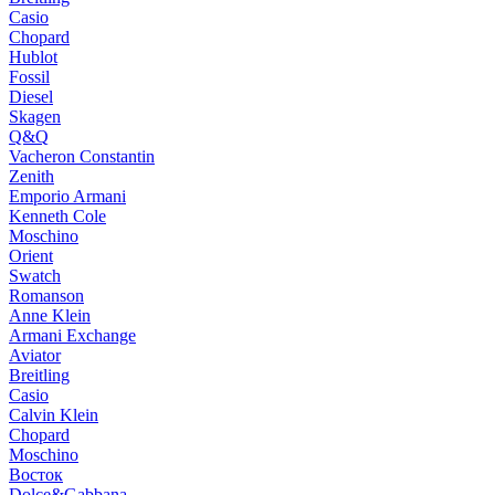
Casio
Chopard
Hublot
Fossil
Diesel
Skagen
Q&Q
Vacheron Constantin
Zenith
Emporio Armani
Kenneth Cole
Moschino
Orient
Swatch
Romanson
Anne Klein
Armani Exchange
Aviator
Breitling
Casio
Calvin Klein
Chopard
Moschino
Восток
Dolce&Gabbana