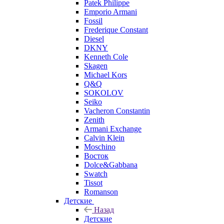
Patek Philippe
Emporio Armani
Fossil
Frederique Constant
Diesel
DKNY
Kenneth Cole
Skagen
Michael Kors
Q&Q
SOKOLOV
Seiko
Vacheron Constantin
Zenith
Armani Exchange
Calvin Klein
Moschino
Восток
Dolce&Gabbana
Swatch
Tissot
Romanson
Детские
Назад
Детские