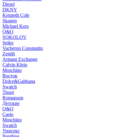
Diesel
DKNY
Kenneth Cole
Skagen
Michael Kors
Q&Q
SOKOLOV
Seiko
Vacheron Constantin
Zenith
Armani Exchange
Calvin Klein
Moschino
Восток
Dolce&Gabbana
Swatch
Tissot
Romanson
Детские
Q&Q
Casio
Moschino
Swatch
Унисекс
Breitling