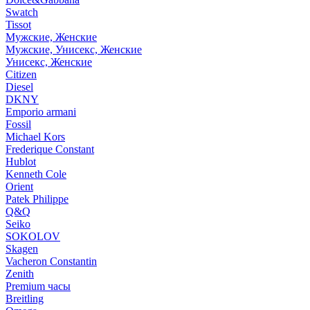
Swatch
Tissot
Мужские, Женские
Мужские, Унисекс, Женские
Унисекс, Женские
Citizen
Diesel
DKNY
Emporio armani
Fossil
Michael Kors
Frederique Constant
Hublot
Kenneth Cole
Orient
Patek Philippe
Q&Q
Seiko
SOKOLOV
Skagen
Vacheron Constantin
Zenith
Premium часы
Breitling