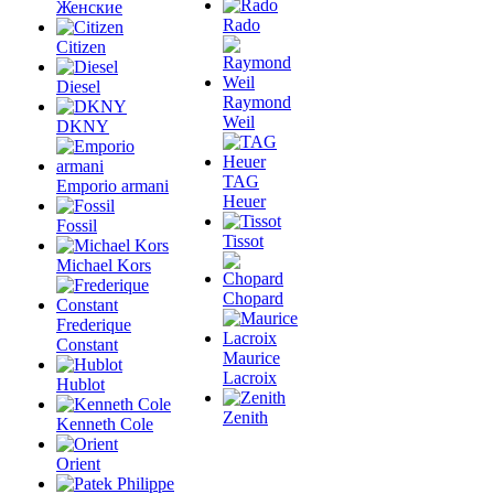
Женские
Rado
Citizen
Diesel
Raymond
Weil
DKNY
TAG
Emporio armani
Heuer
Fossil
Tissot
Michael Kors
Chopard
Frederique
Constant
Maurice
Lacroix
Hublot
Zenith
Kenneth Cole
Orient