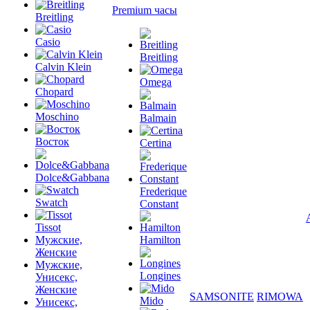
Premium часы
Breitling
Casio
Breitling
Calvin Klein
Omega
Chopard
Moschino
Balmain
Восток
Certina
Dolce&Gabbana
Frederique
Swatch
Constant
Tissot
Мужские,
Hamilton
Женские
Мужские,
Longines
Унисекс,
Женские
SAMSONITE
RIMOWA
Mido
Унисекс,