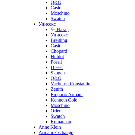
Q&Q
Casio
Moschino
Swatch
Унисекс
Назад
Унисекс
Breitling
Casio
Chopard
Hublot
Fossil
Diesel
Skagen
Q&Q
Vacheron Constantin
Zenith
Emporio Armani
Kenneth Cole
Moschino
Orient
Swatch
Romanson
Anne Klein
Armani Exchange