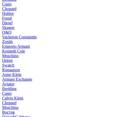
Casio
Chopard
Hublot
Fossil
Diesel
Skagen
Q&Q
Vacheron Constantin
Zenith
Emporio Armani
Kenneth Cole
Moschino
Orient
Swatch
Romanson
Anne Klein
Armani Exchange
Aviator
Breitling
Casio
Calvin Klein
Chopard
Moschino
Восток
Dolce&Gabbana