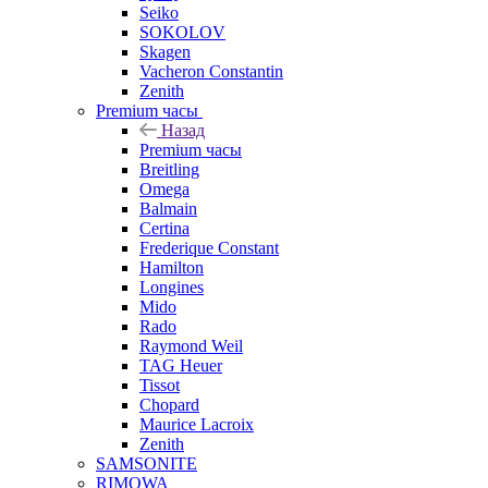
Seiko
SOKOLOV
Skagen
Vacheron Constantin
Zenith
Premium часы
Назад
Premium часы
Breitling
Omega
Balmain
Certina
Frederique Constant
Hamilton
Longines
Mido
Rado
Raymond Weil
TAG Heuer
Tissot
Chopard
Maurice Lacroix
Zenith
SAMSONITE
RIMOWA