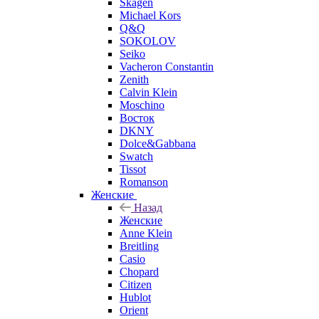
Skagen
Michael Kors
Q&Q
SOKOLOV
Seiko
Vacheron Constantin
Zenith
Calvin Klein
Moschino
Восток
DKNY
Dolce&Gabbana
Swatch
Tissot
Romanson
Женские
Назад
Женские
Anne Klein
Breitling
Casio
Chopard
Citizen
Hublot
Orient