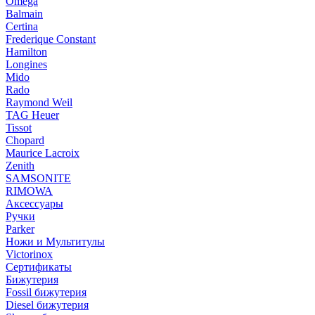
Omega
Balmain
Certina
Frederique Constant
Hamilton
Longines
Mido
Rado
Raymond Weil
TAG Heuer
Tissot
Chopard
Maurice Lacroix
Zenith
SAMSONITE
RIMOWA
Аксессуары
Ручки
Parker
Ножи и Мультитулы
Victorinox
Сертификаты
Бижутерия
Fossil бижутерия
Diesel бижутерия