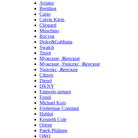
Aviator
Breitling
Casio
Calvin Klein
Chopard
Moschino
Восток
Dolce&Gabbana
Swatch
Tissot
Мужские, Женские
Мужские, Унисекс, Женские
Унисекс, Женские
Citizen
Diesel
DKNY
Emporio armani
Fossil
Michael Kors
Frederique Constant
Hublot
Kenneth Cole
Orient
Patek Philippe
Q&Q