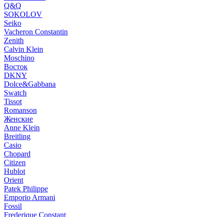
Q&Q
SOKOLOV
Seiko
Vacheron Constantin
Zenith
Calvin Klein
Moschino
Восток
DKNY
Dolce&Gabbana
Swatch
Tissot
Romanson
Женские
Anne Klein
Breitling
Casio
Chopard
Citizen
Hublot
Orient
Patek Philippe
Emporio Armani
Fossil
Frederique Constant