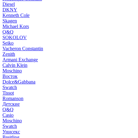
Diesel
DKNY
Kenneth Cole
Skagen
Michael Kors
Q&Q
SOKOLOV
Seiko
Vacheron Constantin
Zenith
Armani Exchange
Calvin Klein
Moschino
Восток
Dolce&Gabbana
Swatch
Tissot
Romanson
Детские
Q&Q
Casio
Moschino
Swatch
Унисекс
Breitling