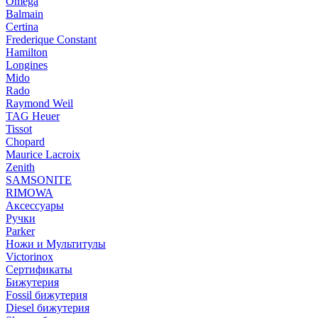
Omega
Balmain
Certina
Frederique Constant
Hamilton
Longines
Mido
Rado
Raymond Weil
TAG Heuer
Tissot
Chopard
Maurice Lacroix
Zenith
SAMSONITE
RIMOWA
Аксессуары
Ручки
Parker
Ножи и Мультитулы
Victorinox
Сертификаты
Бижутерия
Fossil бижутерия
Diesel бижутерия