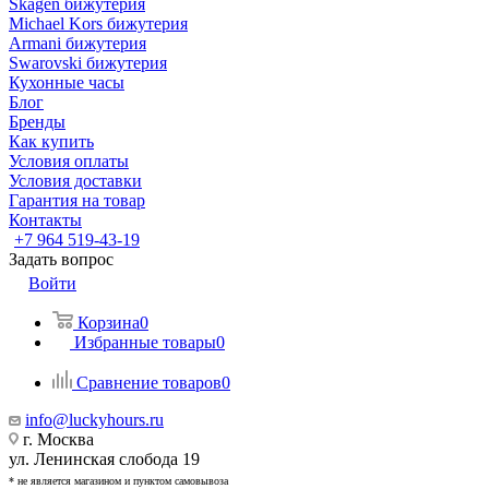
Skagen бижутерия
Michael Kors бижутерия
Armani бижутерия
Swarovski бижутерия
Кухонные часы
Блог
Бренды
Как купить
Условия оплаты
Условия доставки
Гарантия на товар
Контакты
+7 964 519-43-19
Задать вопрос
Войти
Корзина
0
Избранные товары
0
Сравнение товаров
0
info@luckyhours.ru
г. Москва
ул. Ленинская слобода 19
* не является магазином и пунктом самовывоза