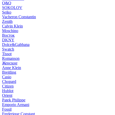
Q&Q
SOKOLOV
Seiko
Vacheron Constantin
Zenith
Calvin Klein
Moschino
Восток
DKNY
Dolce&Gabbana
Swatch
Tissot
Romanson
Женские
Anne Klein
Breitling
Casio
Chopard
Citizen
Hublot
Orient
Patek Philippe
Emporio Armani
Fossil
Frederique Constant