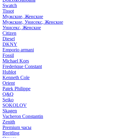
Swatch
Tissot
Мужские, Женские
Мужские, Унисекс, Женские
Унисекс, Женские
Citizen
Diesel
DKNY
Emporio armani
Fossil
Michael Kors
Frederique Constant
Hublot
Kenneth Cole
Orient
Patek Philippe
Q&Q
Seiko
SOKOLOV
Skagen
Vacheron Constantin
Zenith
Premium часы
Breitling