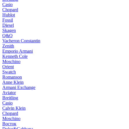
Casio
Chopard
Hublot
Fossil
Diesel
Skagen
Q&Q
Vacheron Constantin
Zenith
Emporio Armani
Kenneth Cole
Moschino
Orient
Swatch
Romanson
Anne Klein
Armani Exchange
Aviator
Breitling
Casio
Calvin Klein
Chopard
Moschino
Восток
Dolce&Gabbana