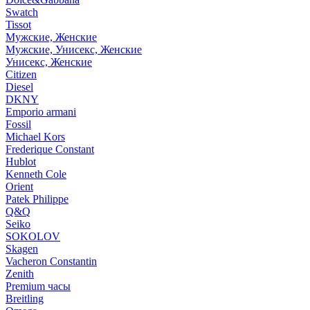
Swatch
Tissot
Мужские, Женские
Мужские, Унисекс, Женские
Унисекс, Женские
Citizen
Diesel
DKNY
Emporio armani
Fossil
Michael Kors
Frederique Constant
Hublot
Kenneth Cole
Orient
Patek Philippe
Q&Q
Seiko
SOKOLOV
Skagen
Vacheron Constantin
Zenith
Premium часы
Breitling