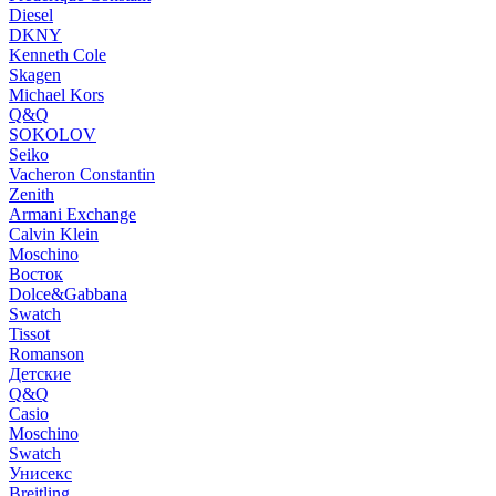
Diesel
DKNY
Kenneth Cole
Skagen
Michael Kors
Q&Q
SOKOLOV
Seiko
Vacheron Constantin
Zenith
Armani Exchange
Calvin Klein
Moschino
Восток
Dolce&Gabbana
Swatch
Tissot
Romanson
Детские
Q&Q
Casio
Moschino
Swatch
Унисекс
Breitling