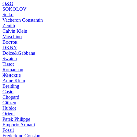
Q&Q
SOKOLOV
Seiko
Vacheron Constantin
Zenith
Calvin Klein
Moschino
Восток
DKNY
Dolce&Gabbana
Swatch
Tissot
Romanson
Женские
Anne Klein
Breitling
Casio
Chopard
Citizen
Hublot
Orient
Patek Philippe
Emporio Armani
Fossil
Frederique Constant