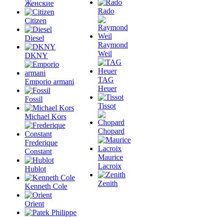
Женские
Rado
Citizen
Diesel
Raymond
Weil
DKNY
TAG
Emporio armani
Heuer
Fossil
Tissot
Michael Kors
Chopard
Frederique
Constant
Maurice
Lacroix
Hublot
Zenith
Kenneth Cole
Orient