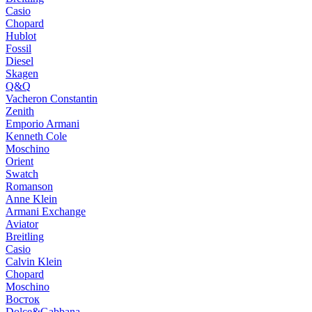
Casio
Chopard
Hublot
Fossil
Diesel
Skagen
Q&Q
Vacheron Constantin
Zenith
Emporio Armani
Kenneth Cole
Moschino
Orient
Swatch
Romanson
Anne Klein
Armani Exchange
Aviator
Breitling
Casio
Calvin Klein
Chopard
Moschino
Восток
Dolce&Gabbana