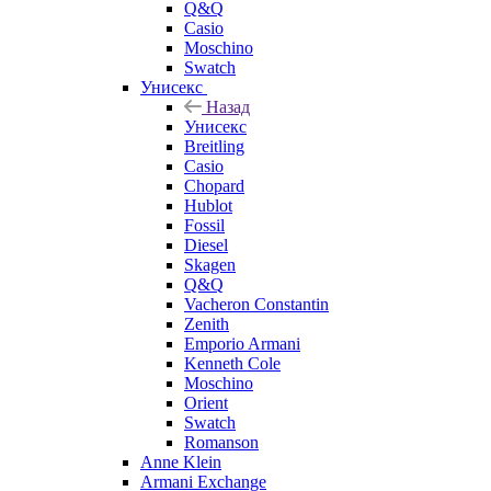
Q&Q
Casio
Moschino
Swatch
Унисекс
Назад
Унисекс
Breitling
Casio
Chopard
Hublot
Fossil
Diesel
Skagen
Q&Q
Vacheron Constantin
Zenith
Emporio Armani
Kenneth Cole
Moschino
Orient
Swatch
Romanson
Anne Klein
Armani Exchange