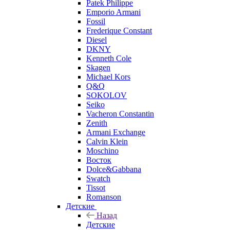
Patek Philippe
Emporio Armani
Fossil
Frederique Constant
Diesel
DKNY
Kenneth Cole
Skagen
Michael Kors
Q&Q
SOKOLOV
Seiko
Vacheron Constantin
Zenith
Armani Exchange
Calvin Klein
Moschino
Восток
Dolce&Gabbana
Swatch
Tissot
Romanson
Детские
Назад
Детские