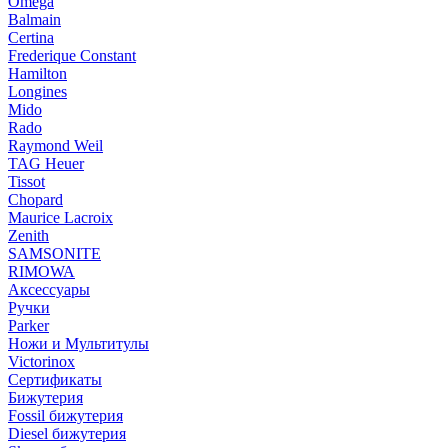
Omega
Balmain
Certina
Frederique Constant
Hamilton
Longines
Mido
Rado
Raymond Weil
TAG Heuer
Tissot
Chopard
Maurice Lacroix
Zenith
SAMSONITE
RIMOWA
Аксессуары
Ручки
Parker
Ножи и Мультитулы
Victorinox
Сертификаты
Бижутерия
Fossil бижутерия
Diesel бижутерия