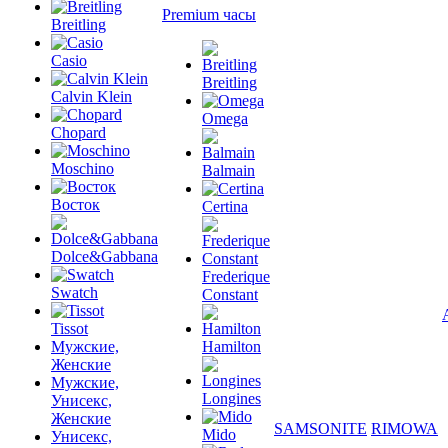
Premium часы
Breitling
Casio
Breitling
Calvin Klein
Omega
Chopard
Moschino
Balmain
Восток
Certina
Dolce&Gabbana
Frederique
Swatch
Constant
Tissot
Мужские,
Hamilton
Женские
Мужские,
Longines
Унисекс,
Женские
SAMSONITE
RIMOWA
Mido
Унисекс,