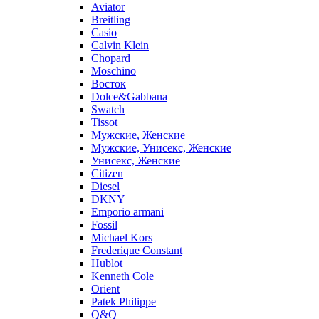
Aviator
Breitling
Casio
Calvin Klein
Chopard
Moschino
Восток
Dolce&Gabbana
Swatch
Tissot
Мужские, Женские
Мужские, Унисекс, Женские
Унисекс, Женские
Citizen
Diesel
DKNY
Emporio armani
Fossil
Michael Kors
Frederique Constant
Hublot
Kenneth Cole
Orient
Patek Philippe
Q&Q