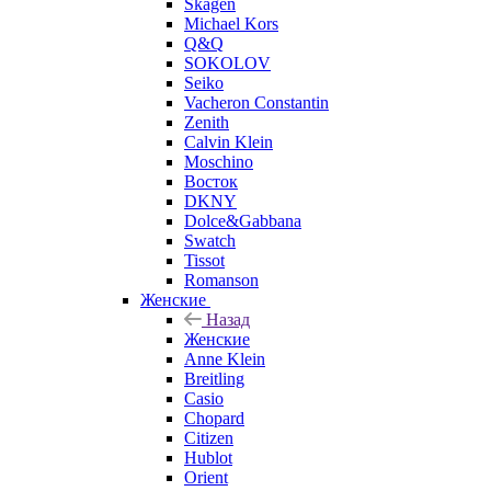
Skagen
Michael Kors
Q&Q
SOKOLOV
Seiko
Vacheron Constantin
Zenith
Calvin Klein
Moschino
Восток
DKNY
Dolce&Gabbana
Swatch
Tissot
Romanson
Женские
Назад
Женские
Anne Klein
Breitling
Casio
Chopard
Citizen
Hublot
Orient