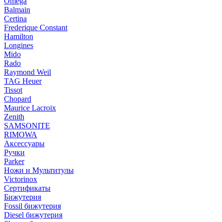
Omega
Balmain
Certina
Frederique Constant
Hamilton
Longines
Mido
Rado
Raymond Weil
TAG Heuer
Tissot
Chopard
Maurice Lacroix
Zenith
SAMSONITE
RIMOWA
Аксессуары
Ручки
Parker
Ножи и Мультитулы
Victorinox
Сертификаты
Бижутерия
Fossil бижутерия
Diesel бижутерия