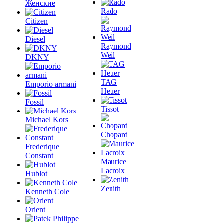
Женские
Rado
Citizen
Diesel
Raymond
Weil
DKNY
TAG
Emporio armani
Heuer
Fossil
Tissot
Michael Kors
Chopard
Frederique
Constant
Maurice
Lacroix
Hublot
Zenith
Kenneth Cole
Orient