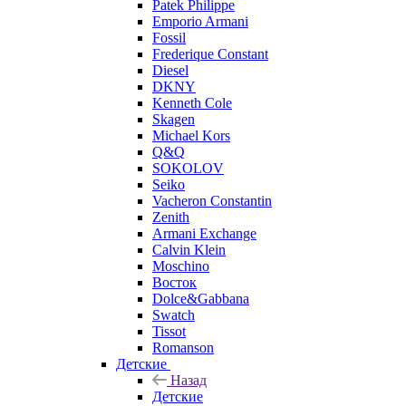
Patek Philippe
Emporio Armani
Fossil
Frederique Constant
Diesel
DKNY
Kenneth Cole
Skagen
Michael Kors
Q&Q
SOKOLOV
Seiko
Vacheron Constantin
Zenith
Armani Exchange
Calvin Klein
Moschino
Восток
Dolce&Gabbana
Swatch
Tissot
Romanson
Детские
Назад
Детские