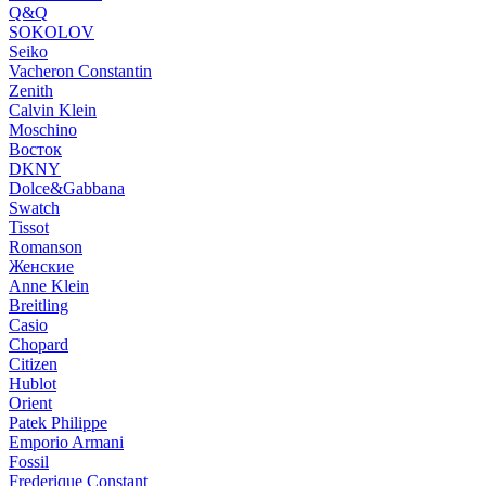
Q&Q
SOKOLOV
Seiko
Vacheron Constantin
Zenith
Calvin Klein
Moschino
Восток
DKNY
Dolce&Gabbana
Swatch
Tissot
Romanson
Женские
Anne Klein
Breitling
Casio
Chopard
Citizen
Hublot
Orient
Patek Philippe
Emporio Armani
Fossil
Frederique Constant