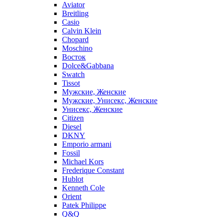
Aviator
Breitling
Casio
Calvin Klein
Chopard
Moschino
Восток
Dolce&Gabbana
Swatch
Tissot
Мужские, Женские
Мужские, Унисекс, Женские
Унисекс, Женские
Citizen
Diesel
DKNY
Emporio armani
Fossil
Michael Kors
Frederique Constant
Hublot
Kenneth Cole
Orient
Patek Philippe
Q&Q