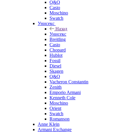
Q&Q
Casio
Moschino
Swatch
Унисекс
Назад
Унисекс
Breitling
Casio
Chopard
Hublot
Fossil
Diesel
Skagen
Q&Q
Vacheron Constantin
Zenith
Emporio Armani
Kenneth Cole
Moschino
Orient
Swatch
Romanson
Anne Klein
Armani Exchange