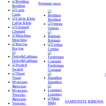
Premium часы
Breitling
Casio
Breitling
Calvin Klein
Omega
Chopard
Moschino
Balmain
Восток
Certina
Dolce&Gabbana
Frederique
Swatch
Constant
Tissot
Мужские,
Hamilton
Женские
Мужские,
Longines
Унисекс,
Женские
SAMSONITE
RIMOWA
Mido
Унисекс,