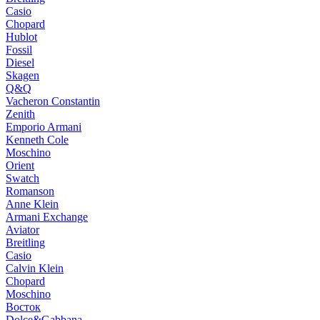
Casio
Chopard
Hublot
Fossil
Diesel
Skagen
Q&Q
Vacheron Constantin
Zenith
Emporio Armani
Kenneth Cole
Moschino
Orient
Swatch
Romanson
Anne Klein
Armani Exchange
Aviator
Breitling
Casio
Calvin Klein
Chopard
Moschino
Восток
Dolce&Gabbana