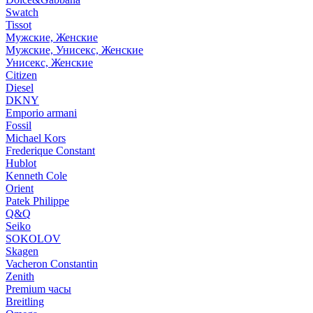
Swatch
Tissot
Мужские, Женские
Мужские, Унисекс, Женские
Унисекс, Женские
Citizen
Diesel
DKNY
Emporio armani
Fossil
Michael Kors
Frederique Constant
Hublot
Kenneth Cole
Orient
Patek Philippe
Q&Q
Seiko
SOKOLOV
Skagen
Vacheron Constantin
Zenith
Premium часы
Breitling