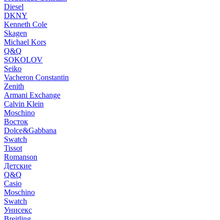
Diesel
DKNY
Kenneth Cole
Skagen
Michael Kors
Q&Q
SOKOLOV
Seiko
Vacheron Constantin
Zenith
Armani Exchange
Calvin Klein
Moschino
Восток
Dolce&Gabbana
Swatch
Tissot
Romanson
Детские
Q&Q
Casio
Moschino
Swatch
Унисекс
Breitling