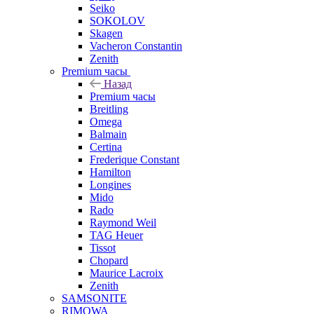
Seiko
SOKOLOV
Skagen
Vacheron Constantin
Zenith
Premium часы
Назад
Premium часы
Breitling
Omega
Balmain
Certina
Frederique Constant
Hamilton
Longines
Mido
Rado
Raymond Weil
TAG Heuer
Tissot
Chopard
Maurice Lacroix
Zenith
SAMSONITE
RIMOWA