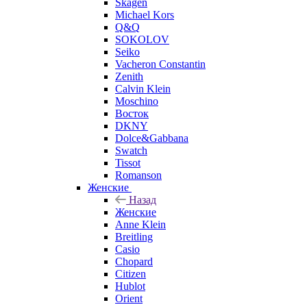
Skagen
Michael Kors
Q&Q
SOKOLOV
Seiko
Vacheron Constantin
Zenith
Calvin Klein
Moschino
Восток
DKNY
Dolce&Gabbana
Swatch
Tissot
Romanson
Женские
Назад
Женские
Anne Klein
Breitling
Casio
Chopard
Citizen
Hublot
Orient