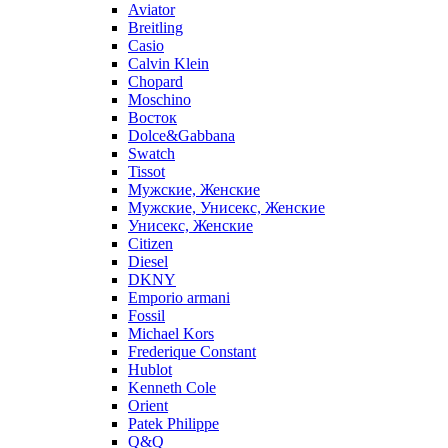
Aviator
Breitling
Casio
Calvin Klein
Chopard
Moschino
Восток
Dolce&Gabbana
Swatch
Tissot
Мужские, Женские
Мужские, Унисекс, Женские
Унисекс, Женские
Citizen
Diesel
DKNY
Emporio armani
Fossil
Michael Kors
Frederique Constant
Hublot
Kenneth Cole
Orient
Patek Philippe
Q&Q