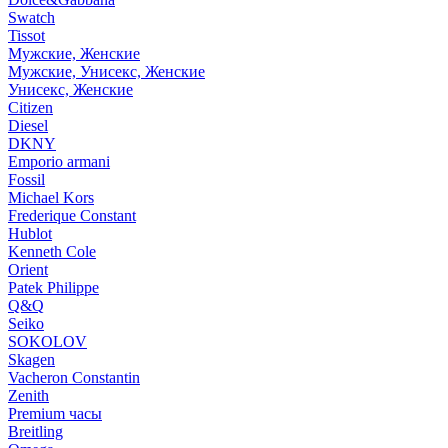
Swatch
Tissot
Мужские, Женские
Мужские, Унисекс, Женские
Унисекс, Женские
Citizen
Diesel
DKNY
Emporio armani
Fossil
Michael Kors
Frederique Constant
Hublot
Kenneth Cole
Orient
Patek Philippe
Q&Q
Seiko
SOKOLOV
Skagen
Vacheron Constantin
Zenith
Premium часы
Breitling