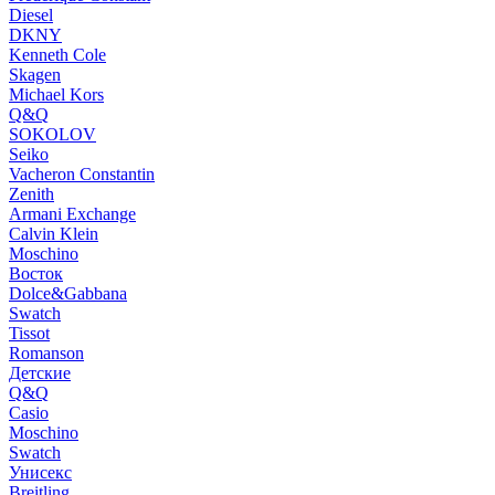
Diesel
DKNY
Kenneth Cole
Skagen
Michael Kors
Q&Q
SOKOLOV
Seiko
Vacheron Constantin
Zenith
Armani Exchange
Calvin Klein
Moschino
Восток
Dolce&Gabbana
Swatch
Tissot
Romanson
Детские
Q&Q
Casio
Moschino
Swatch
Унисекс
Breitling