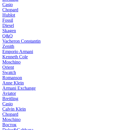
Casio
Chopard
Hublot
Fossil
Diesel
Skagen
Q&Q
Vacheron Constantin
Zenith
Emporio Armani
Kenneth Cole
Moschino
Orient
Swatch
Romanson
Anne Klein
Armani Exchange
Aviator
Breitling
Casio
Calvin Klein
Chopard
Moschino
Восток
Dolce&Gabbana