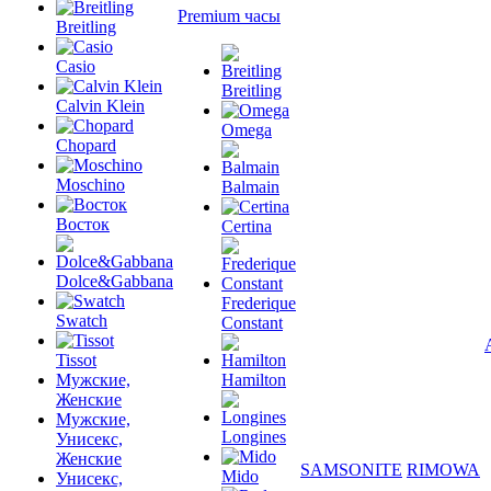
Premium часы
Breitling
Casio
Breitling
Calvin Klein
Omega
Chopard
Moschino
Balmain
Восток
Certina
Dolce&Gabbana
Frederique
Swatch
Constant
Tissot
Мужские,
Hamilton
Женские
Мужские,
Longines
Унисекс,
Женские
SAMSONITE
RIMOWA
Mido
Унисекс,