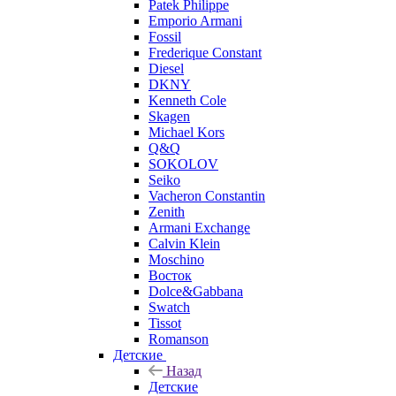
Patek Philippe
Emporio Armani
Fossil
Frederique Constant
Diesel
DKNY
Kenneth Cole
Skagen
Michael Kors
Q&Q
SOKOLOV
Seiko
Vacheron Constantin
Zenith
Armani Exchange
Calvin Klein
Moschino
Восток
Dolce&Gabbana
Swatch
Tissot
Romanson
Детские
Назад
Детские