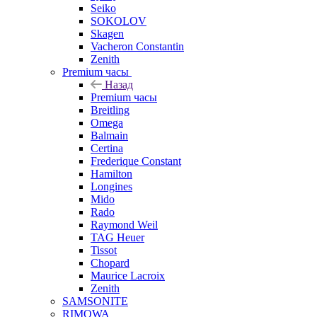
Seiko
SOKOLOV
Skagen
Vacheron Constantin
Zenith
Premium часы
Назад
Premium часы
Breitling
Omega
Balmain
Certina
Frederique Constant
Hamilton
Longines
Mido
Rado
Raymond Weil
TAG Heuer
Tissot
Chopard
Maurice Lacroix
Zenith
SAMSONITE
RIMOWA