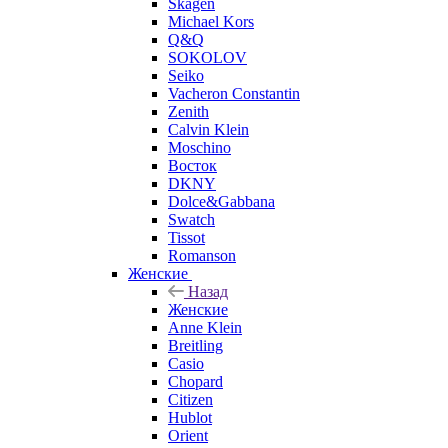
Skagen
Michael Kors
Q&Q
SOKOLOV
Seiko
Vacheron Constantin
Zenith
Calvin Klein
Moschino
Восток
DKNY
Dolce&Gabbana
Swatch
Tissot
Romanson
Женские
Назад
Женские
Anne Klein
Breitling
Casio
Chopard
Citizen
Hublot
Orient