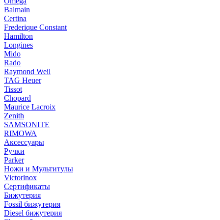
Omega
Balmain
Certina
Frederique Constant
Hamilton
Longines
Mido
Rado
Raymond Weil
TAG Heuer
Tissot
Chopard
Maurice Lacroix
Zenith
SAMSONITE
RIMOWA
Аксессуары
Ручки
Parker
Ножи и Мультитулы
Victorinox
Сертификаты
Бижутерия
Fossil бижутерия
Diesel бижутерия