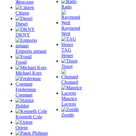
Женские
Rado
Citizen
Diesel
Raymond
Weil
DKNY
TAG
Emporio armani
Heuer
Fossil
Tissot
Michael Kors
Chopard
Frederique
Constant
Maurice
Lacroix
Hublot
Zenith
Kenneth Cole
Orient