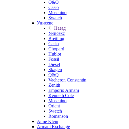
Q&Q
Casio
Moschino
Swatch
Унисекс
Назад
Унисекс
Breitling
Casio
Chopard
Hublot
Fossil
Diesel
Skagen
Q&Q
Vacheron Constantin
Zenith
Emporio Armani
Kenneth Cole
Moschino
Orient
Swatch
Romanson
Anne Klein
Armani Exchange