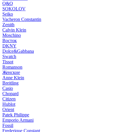
Q&Q
SOKOLOV
Seiko
Vacheron Constantin
Zenith
Calvin Klein
Moschino
Восток
DKNY
Dolce&Gabbana
Swatch
Tissot
Romanson
Женские
Anne Klein
Breitling
Casio
Chopard
Citizen
Hublot
Orient
Patek Philippe
Emporio Armani
Fossil
Frederique Constant