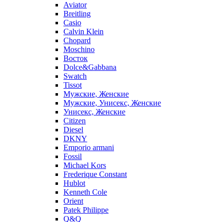
Aviator
Breitling
Casio
Calvin Klein
Chopard
Moschino
Восток
Dolce&Gabbana
Swatch
Tissot
Мужские, Женские
Мужские, Унисекс, Женские
Унисекс, Женские
Citizen
Diesel
DKNY
Emporio armani
Fossil
Michael Kors
Frederique Constant
Hublot
Kenneth Cole
Orient
Patek Philippe
Q&Q