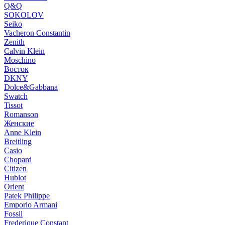
Q&Q
SOKOLOV
Seiko
Vacheron Constantin
Zenith
Calvin Klein
Moschino
Восток
DKNY
Dolce&Gabbana
Swatch
Tissot
Romanson
Женские
Anne Klein
Breitling
Casio
Chopard
Citizen
Hublot
Orient
Patek Philippe
Emporio Armani
Fossil
Frederique Constant