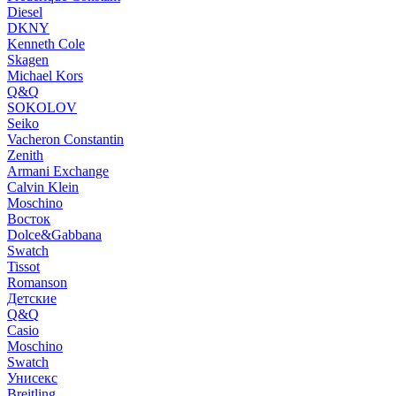
Diesel
DKNY
Kenneth Cole
Skagen
Michael Kors
Q&Q
SOKOLOV
Seiko
Vacheron Constantin
Zenith
Armani Exchange
Calvin Klein
Moschino
Восток
Dolce&Gabbana
Swatch
Tissot
Romanson
Детские
Q&Q
Casio
Moschino
Swatch
Унисекс
Breitling