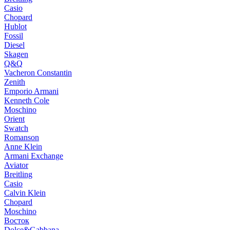
Casio
Chopard
Hublot
Fossil
Diesel
Skagen
Q&Q
Vacheron Constantin
Zenith
Emporio Armani
Kenneth Cole
Moschino
Orient
Swatch
Romanson
Anne Klein
Armani Exchange
Aviator
Breitling
Casio
Calvin Klein
Chopard
Moschino
Восток
Dolce&Gabbana