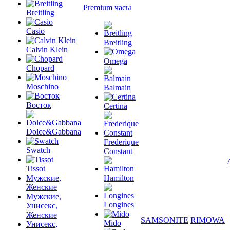
Premium часы
Breitling
Casio
Breitling
Calvin Klein
Omega
Chopard
Moschino
Balmain
Восток
Certina
Dolce&Gabbana
Frederique
Swatch
Constant
Tissot
Мужские,
Hamilton
Женские
Мужские,
Longines
Унисекс,
Женские
SAMSONITE
RIMOWA
Mido
Унисекс,