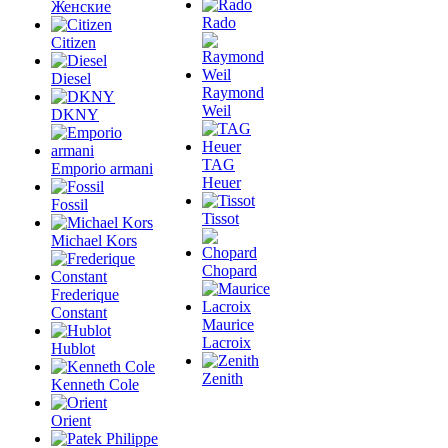
Женские
Rado
Citizen
Diesel
Raymond
Weil
DKNY
TAG
Emporio armani
Heuer
Fossil
Tissot
Michael Kors
Chopard
Frederique
Constant
Maurice
Lacroix
Hublot
Zenith
Kenneth Cole
Orient