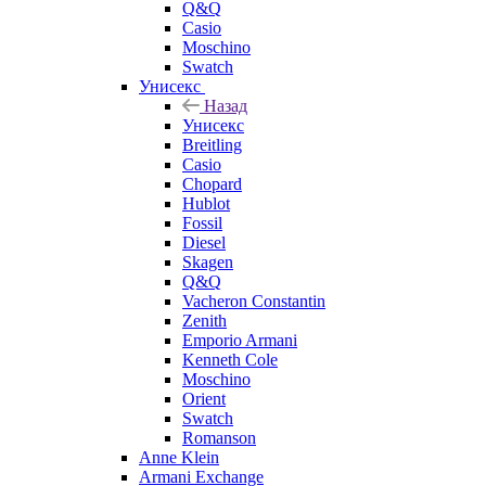
Q&Q
Casio
Moschino
Swatch
Унисекс
Назад
Унисекс
Breitling
Casio
Chopard
Hublot
Fossil
Diesel
Skagen
Q&Q
Vacheron Constantin
Zenith
Emporio Armani
Kenneth Cole
Moschino
Orient
Swatch
Romanson
Anne Klein
Armani Exchange