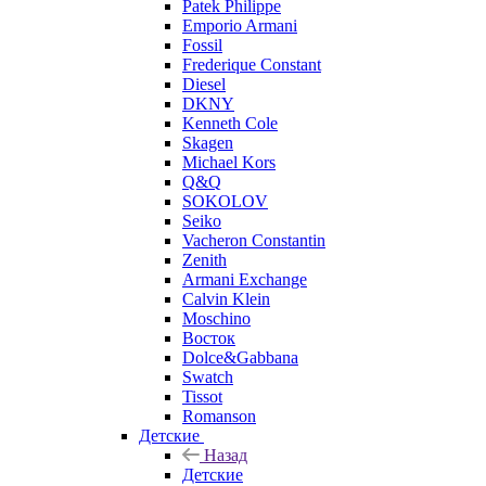
Patek Philippe
Emporio Armani
Fossil
Frederique Constant
Diesel
DKNY
Kenneth Cole
Skagen
Michael Kors
Q&Q
SOKOLOV
Seiko
Vacheron Constantin
Zenith
Armani Exchange
Calvin Klein
Moschino
Восток
Dolce&Gabbana
Swatch
Tissot
Romanson
Детские
Назад
Детские