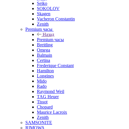
Seiko
SOKOLOV
Skagen
Vacheron Constantin
Zenith
Premium часы
Назад
Premium часы
Breitling
Omega
Balmain
Certina
Frederique Constant
Hamilton
Longines
Mido
Rado
Raymond Weil
TAG Heuer
Tissot
Chopard
Maurice Lacroix
Zenith
SAMSONITE
RIMOWA