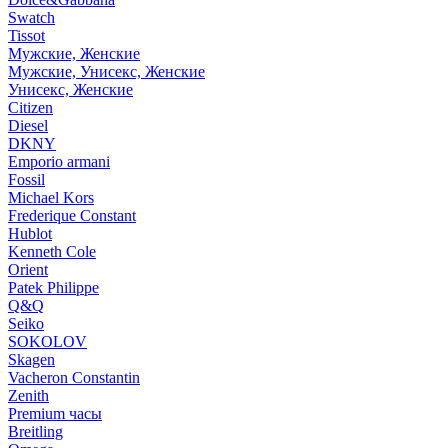
Swatch
Tissot
Мужские, Женские
Мужские, Унисекс, Женские
Унисекс, Женские
Citizen
Diesel
DKNY
Emporio armani
Fossil
Michael Kors
Frederique Constant
Hublot
Kenneth Cole
Orient
Patek Philippe
Q&Q
Seiko
SOKOLOV
Skagen
Vacheron Constantin
Zenith
Premium часы
Breitling