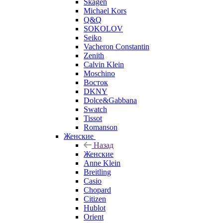
Skagen
Michael Kors
Q&Q
SOKOLOV
Seiko
Vacheron Constantin
Zenith
Calvin Klein
Moschino
Восток
DKNY
Dolce&Gabbana
Swatch
Tissot
Romanson
Женские
Назад
Женские
Anne Klein
Breitling
Casio
Chopard
Citizen
Hublot
Orient