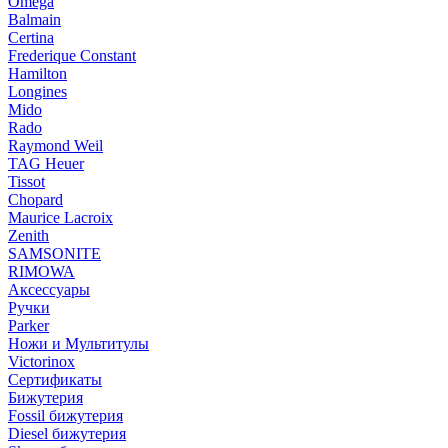
Omega
Balmain
Certina
Frederique Constant
Hamilton
Longines
Mido
Rado
Raymond Weil
TAG Heuer
Tissot
Chopard
Maurice Lacroix
Zenith
SAMSONITE
RIMOWA
Аксессуары
Ручки
Parker
Ножи и Мультитулы
Victorinox
Сертификаты
Бижутерия
Fossil бижутерия
Diesel бижутерия