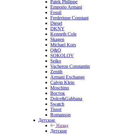
Patek Philippe
Emporio Armani
Fossil
Frederique Constant
Diesel
DKNY
Kenneth Cole
Skagen
Michael Kors
Q&Q
SOKOLOV
Seiko
Vacheron Constantin
Zenith
Armani Exchange
Calvin Klein
Moschino
Восток
Dolce&Gabbana
Swatch
Tissot
Romanson
Детские
Назад
Детские