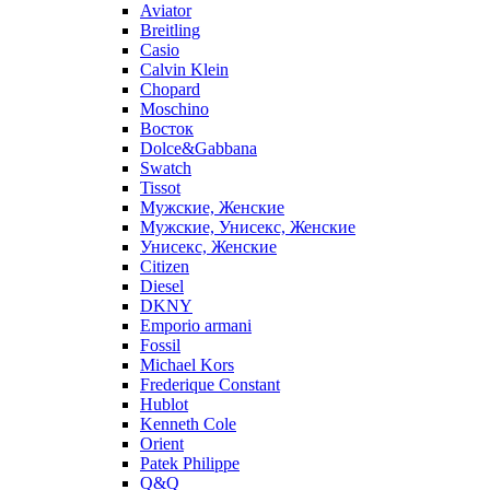
Aviator
Breitling
Casio
Calvin Klein
Chopard
Moschino
Восток
Dolce&Gabbana
Swatch
Tissot
Мужские, Женские
Мужские, Унисекс, Женские
Унисекс, Женские
Citizen
Diesel
DKNY
Emporio armani
Fossil
Michael Kors
Frederique Constant
Hublot
Kenneth Cole
Orient
Patek Philippe
Q&Q