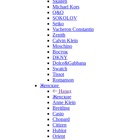
Skagen
Michael Kors
Q&Q
SOKOLOV
Seiko
Vacheron Constantin
Zenith
Calvin Klein
Moschino
Восток
DKNY
Dolce&Gabbana
Swatch
Tissot
Romanson
Женские
Назад
Женские
Anne Klein
Breitling
Casio
Chopard
Citizen
Hublot
Orient