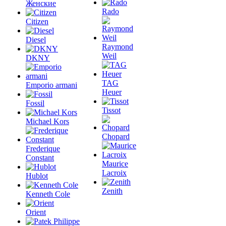
Женские
Rado
Citizen
Diesel
Raymond
Weil
DKNY
TAG
Emporio armani
Heuer
Fossil
Tissot
Michael Kors
Chopard
Frederique
Constant
Maurice
Lacroix
Hublot
Zenith
Kenneth Cole
Orient