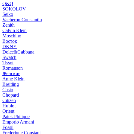
Q&Q
SOKOLOV
Seiko
Vacheron Constantin
Zenith
Calvin Klein
Moschino
Восток
DKNY
Dolce&Gabbana
Swatch
Tissot
Romanson
Женские
Anne Klein
Breitling
Casio
Chopard
Citizen
Hublot
Orient
Patek Philippe
Emporio Armani
Fossil
Frederique Constant