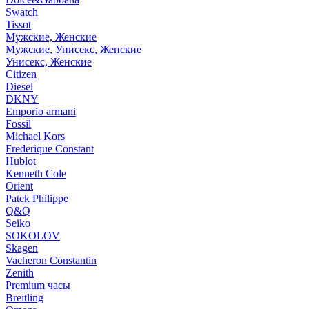
Swatch
Tissot
Мужские, Женские
Мужские, Унисекс, Женские
Унисекс, Женские
Citizen
Diesel
DKNY
Emporio armani
Fossil
Michael Kors
Frederique Constant
Hublot
Kenneth Cole
Orient
Patek Philippe
Q&Q
Seiko
SOKOLOV
Skagen
Vacheron Constantin
Zenith
Premium часы
Breitling