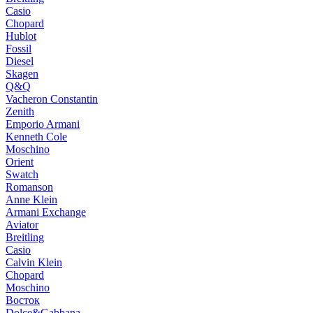
Casio
Chopard
Hublot
Fossil
Diesel
Skagen
Q&Q
Vacheron Constantin
Zenith
Emporio Armani
Kenneth Cole
Moschino
Orient
Swatch
Romanson
Anne Klein
Armani Exchange
Aviator
Breitling
Casio
Calvin Klein
Chopard
Moschino
Восток
Dolce&Gabbana