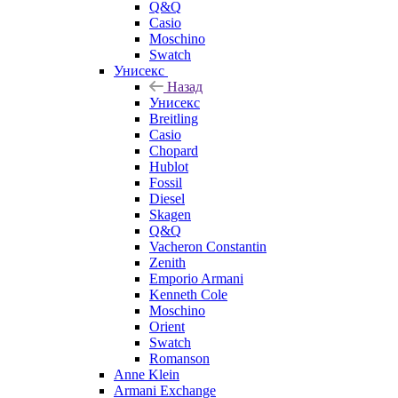
Q&Q
Casio
Moschino
Swatch
Унисекс
Назад
Унисекс
Breitling
Casio
Chopard
Hublot
Fossil
Diesel
Skagen
Q&Q
Vacheron Constantin
Zenith
Emporio Armani
Kenneth Cole
Moschino
Orient
Swatch
Romanson
Anne Klein
Armani Exchange