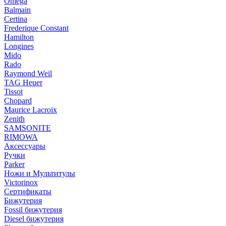
Omega
Balmain
Certina
Frederique Constant
Hamilton
Longines
Mido
Rado
Raymond Weil
TAG Heuer
Tissot
Chopard
Maurice Lacroix
Zenith
SAMSONITE
RIMOWA
Аксессуары
Ручки
Parker
Ножи и Мультитулы
Victorinox
Сертификаты
Бижутерия
Fossil бижутерия
Diesel бижутерия