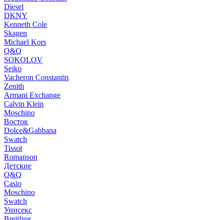
Diesel
DKNY
Kenneth Cole
Skagen
Michael Kors
Q&Q
SOKOLOV
Seiko
Vacheron Constantin
Zenith
Armani Exchange
Calvin Klein
Moschino
Восток
Dolce&Gabbana
Swatch
Tissot
Romanson
Детские
Q&Q
Casio
Moschino
Swatch
Унисекс
Breitling