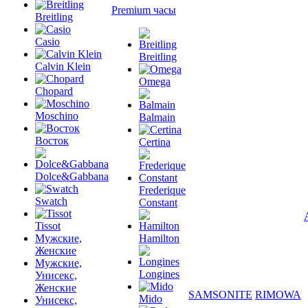
Premium часы
Breitling
Casio
Breitling
Calvin Klein
Omega
Chopard
Moschino
Balmain
Восток
Certina
Dolce&Gabbana
Frederique
Swatch
Constant
Tissot
Мужские,
Hamilton
Женские
Мужские,
Longines
Унисекс,
Женские
SAMSONITE
RIMOWA
Mido
Унисекс,