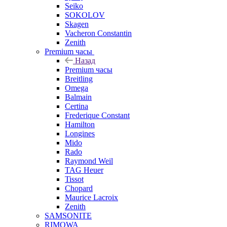
Seiko
SOKOLOV
Skagen
Vacheron Constantin
Zenith
Premium часы
Назад
Premium часы
Breitling
Omega
Balmain
Certina
Frederique Constant
Hamilton
Longines
Mido
Rado
Raymond Weil
TAG Heuer
Tissot
Chopard
Maurice Lacroix
Zenith
SAMSONITE
RIMOWA