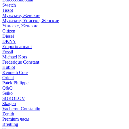
Swatch
Tissot
Мужские, Женские
Мужские, Унисекс, Женские
Унисекс, Женские
Citizen
Diesel
DKNY
Emporio armani
Fossil
Michael Kors
Frederique Constant
Hublot
Kenneth Cole
Orient
Patek Philippe
Q&Q
Seiko
SOKOLOV
Skagen
Vacheron Constantin
Zenith
Premium часы
Breitling