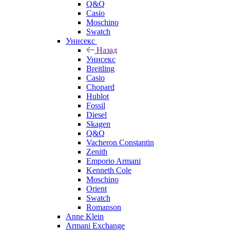
Q&Q
Casio
Moschino
Swatch
Унисекс
Назад
Унисекс
Breitling
Casio
Chopard
Hublot
Fossil
Diesel
Skagen
Q&Q
Vacheron Constantin
Zenith
Emporio Armani
Kenneth Cole
Moschino
Orient
Swatch
Romanson
Anne Klein
Armani Exchange