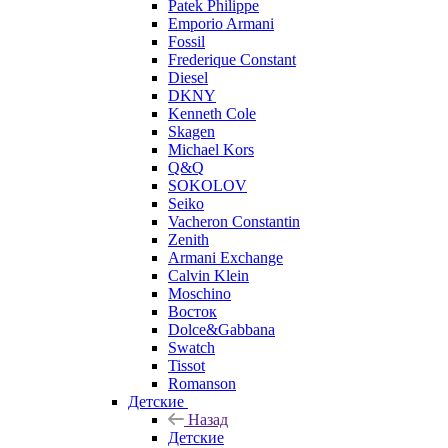
Patek Philippe
Emporio Armani
Fossil
Frederique Constant
Diesel
DKNY
Kenneth Cole
Skagen
Michael Kors
Q&Q
SOKOLOV
Seiko
Vacheron Constantin
Zenith
Armani Exchange
Calvin Klein
Moschino
Восток
Dolce&Gabbana
Swatch
Tissot
Romanson
Детские
Назад
Детские