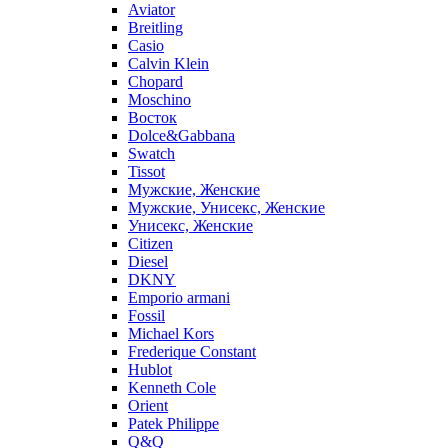
Aviator
Breitling
Casio
Calvin Klein
Chopard
Moschino
Восток
Dolce&Gabbana
Swatch
Tissot
Мужские, Женские
Мужские, Унисекс, Женские
Унисекс, Женские
Citizen
Diesel
DKNY
Emporio armani
Fossil
Michael Kors
Frederique Constant
Hublot
Kenneth Cole
Orient
Patek Philippe
Q&Q