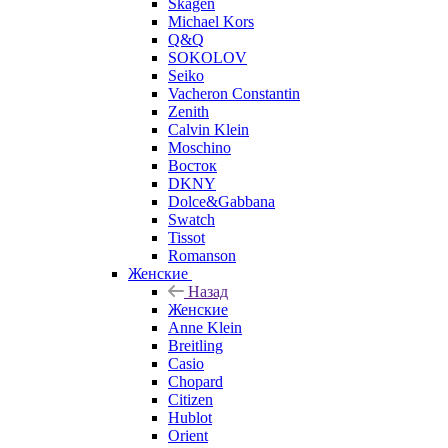
Skagen
Michael Kors
Q&Q
SOKOLOV
Seiko
Vacheron Constantin
Zenith
Calvin Klein
Moschino
Восток
DKNY
Dolce&Gabbana
Swatch
Tissot
Romanson
Женские
Назад
Женские
Anne Klein
Breitling
Casio
Chopard
Citizen
Hublot
Orient