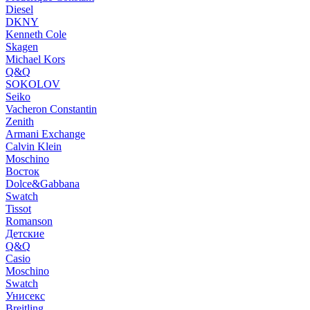
Diesel
DKNY
Kenneth Cole
Skagen
Michael Kors
Q&Q
SOKOLOV
Seiko
Vacheron Constantin
Zenith
Armani Exchange
Calvin Klein
Moschino
Восток
Dolce&Gabbana
Swatch
Tissot
Romanson
Детские
Q&Q
Casio
Moschino
Swatch
Унисекс
Breitling