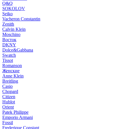
Q&Q
SOKOLOV
Seiko
Vacheron Constantin
Zenith
Calvin Klein
Moschino
Восток
DKNY
Dolce&Gabbana
Swatch
Tissot
Romanson
Женские
Anne Klein
Breitling
Casio
Chopard
Citizen
Hublot
Orient
Patek Philippe
Emporio Armani
Fossil
Frederique Constant