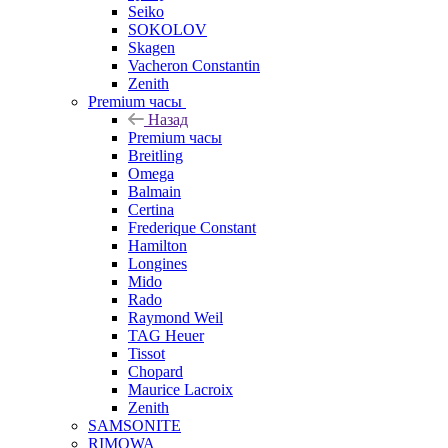
Seiko
SOKOLOV
Skagen
Vacheron Constantin
Zenith
Premium часы
Назад
Premium часы
Breitling
Omega
Balmain
Certina
Frederique Constant
Hamilton
Longines
Mido
Rado
Raymond Weil
TAG Heuer
Tissot
Chopard
Maurice Lacroix
Zenith
SAMSONITE
RIMOWA