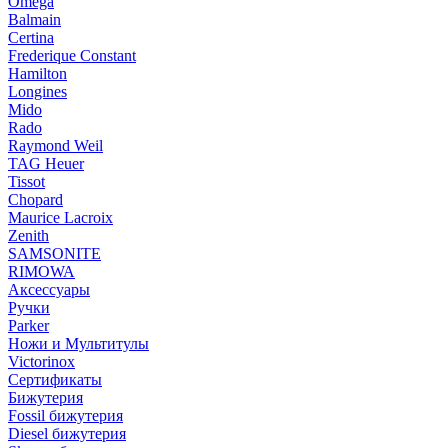
Omega
Balmain
Certina
Frederique Constant
Hamilton
Longines
Mido
Rado
Raymond Weil
TAG Heuer
Tissot
Chopard
Maurice Lacroix
Zenith
SAMSONITE
RIMOWA
Аксессуары
Ручки
Parker
Ножи и Мультитулы
Victorinox
Сертификаты
Бижутерия
Fossil бижутерия
Diesel бижутерия