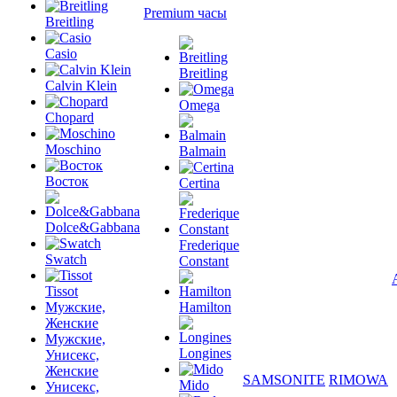
Premium часы
Breitling
Casio
Breitling
Calvin Klein
Omega
Chopard
Moschino
Balmain
Восток
Certina
Dolce&Gabbana
Frederique
Swatch
Constant
Tissot
Мужские,
Hamilton
Женские
Мужские,
Longines
Унисекс,
Женские
SAMSONITE
RIMOWA
Mido
Унисекс,