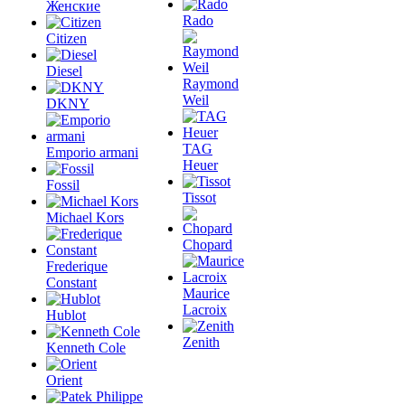
Женские
Rado
Citizen
Diesel
Raymond
Weil
DKNY
TAG
Emporio armani
Heuer
Fossil
Tissot
Michael Kors
Chopard
Frederique
Constant
Maurice
Lacroix
Hublot
Zenith
Kenneth Cole
Orient