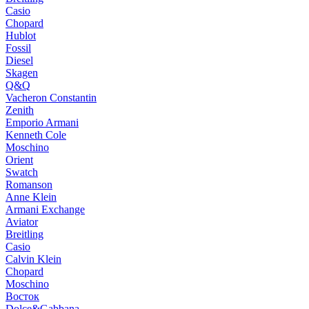
Casio
Chopard
Hublot
Fossil
Diesel
Skagen
Q&Q
Vacheron Constantin
Zenith
Emporio Armani
Kenneth Cole
Moschino
Orient
Swatch
Romanson
Anne Klein
Armani Exchange
Aviator
Breitling
Casio
Calvin Klein
Chopard
Moschino
Восток
Dolce&Gabbana