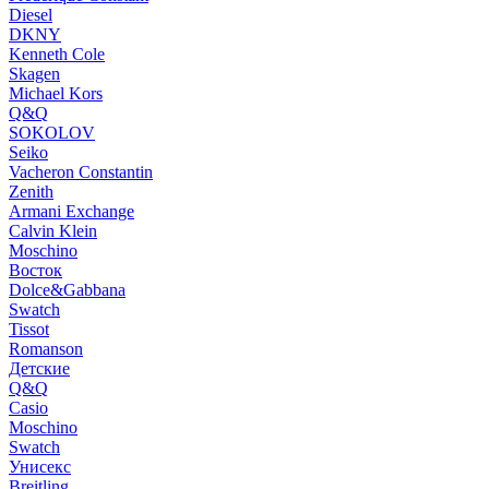
Diesel
DKNY
Kenneth Cole
Skagen
Michael Kors
Q&Q
SOKOLOV
Seiko
Vacheron Constantin
Zenith
Armani Exchange
Calvin Klein
Moschino
Восток
Dolce&Gabbana
Swatch
Tissot
Romanson
Детские
Q&Q
Casio
Moschino
Swatch
Унисекс
Breitling