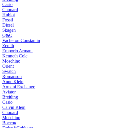
Casio
Chopard
Hublot
Fossil
Diesel
Skagen
Q&Q
Vacheron Constantin
Zenith
Emporio Armani
Kenneth Cole
Moschino
Orient
Swatch
Romanson
Anne Klein
Armani Exchange
Aviator
Breitling
Casio
Calvin Klein
Chopard
Moschino
Восток
Dolce&Gabbana