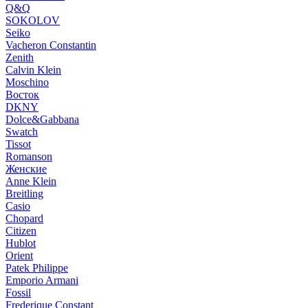
Q&Q
SOKOLOV
Seiko
Vacheron Constantin
Zenith
Calvin Klein
Moschino
Восток
DKNY
Dolce&Gabbana
Swatch
Tissot
Romanson
Женские
Anne Klein
Breitling
Casio
Chopard
Citizen
Hublot
Orient
Patek Philippe
Emporio Armani
Fossil
Frederique Constant