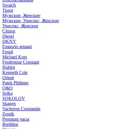
Swatch
Tissot
Мужские, Женские
Мужские, Унисекс, Женские
Унисекс, Женские
Citizen
Diesel
DKNY
Emporio armani
Fossil
Michael Kors
Frederique Constant
Hublot
Kenneth Cole
Orient
Patek Philippe
Q&Q
Seiko
SOKOLOV
Skagen
Vacheron Constantin
Zenith
Premium часы
Breitling