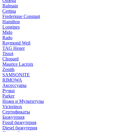
Omega
Balmain
Certina
Frederique Constant
Hamilton
Longines
Mido
Rado
Raymond Weil
TAG Heuer
Tissot
Chopard
Maurice Lacroix
Zenith
SAMSONITE
RIMOWA
Аксессуары
Ручки
Parker
Ножи и Мультитулы
Victorinox
Сертификаты
Бижутерия
Fossil бижутерия
Diesel бижутерия