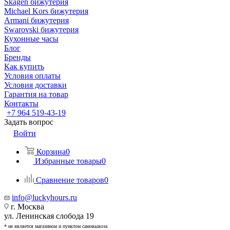
Skagen бижутерия
Michael Kors бижутерия
Armani бижутерия
Swarovski бижутерия
Кухонные часы
Блог
Бренды
Как купить
Условия оплаты
Условия доставки
Гарантия на товар
Контакты
+7 964 519-43-19
Задать вопрос
Войти
Корзина
0
Избранные товары
0
Сравнение товаров
0
info@luckyhours.ru
г. Москва
ул. Ленинская слобода 19
* не является магазином и пунктом самовывоза