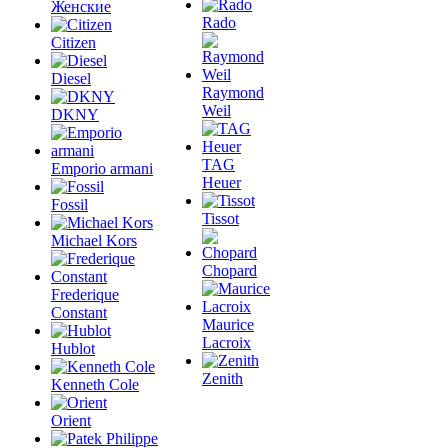
Женские
Rado
Citizen
Diesel
Raymond
Weil
DKNY
TAG
Emporio armani
Heuer
Fossil
Tissot
Michael Kors
Chopard
Frederique
Constant
Maurice
Lacroix
Hublot
Zenith
Kenneth Cole
Orient