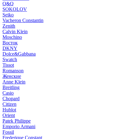
Q&Q
SOKOLOV
Seiko
Vacheron Constantin
Zenith
Calvin Klein
Moschino
Восток
DKNY
Dolce&Gabbana
Swatch
Tissot
Romanson
Женские
Anne Klein
Breitling
Casio
Chopard
Citizen
Hublot
Orient
Patek Philippe
Emporio Armani
Fossil
Frederique Constant