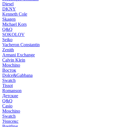
Diesel
DKNY
Kenneth Cole
Skagen
Michael Kors
Q&Q
SOKOLOV
Seiko
Vacheron Constantin
Zenith
Armani Exchange
Calvin Klein
Moschino
Восток
Dolce&Gabbana
Swatch
Tissot
Romanson
Детские
Q&Q
Casio
Moschino
Swatch
Унисекс
Breitling