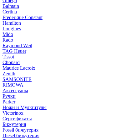
Omega
Balmain
Certina
Frederique Constant
Hamilton
Longines
Mido
Rado
Raymond Weil
TAG Heuer
Tissot
Chopard
Maurice Lacroix
Zenith
SAMSONITE
RIMOWA
Аксессуары
Ручки
Parker
Ножи и Мультитулы
Victorinox
Сертификаты
Бижутерия
Fossil бижутерия
Diesel бижутерия