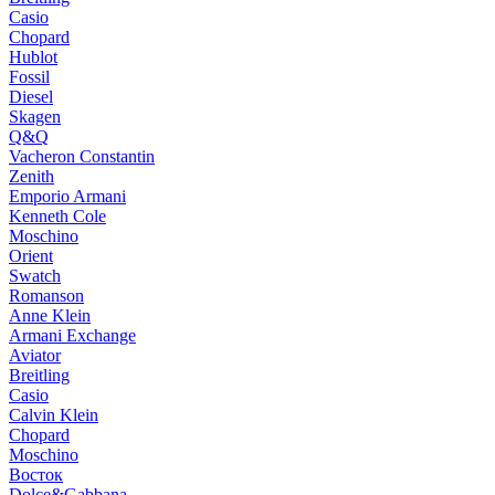
Casio
Chopard
Hublot
Fossil
Diesel
Skagen
Q&Q
Vacheron Constantin
Zenith
Emporio Armani
Kenneth Cole
Moschino
Orient
Swatch
Romanson
Anne Klein
Armani Exchange
Aviator
Breitling
Casio
Calvin Klein
Chopard
Moschino
Восток
Dolce&Gabbana