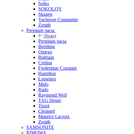
Seiko
SOKOLOV
Skagen
Vacheron Constantin
Zenith
Premium часы
Назад
Premium часы
Breitling
Omega
Balmain
Certina
Frederique Constant
Hamilton
Longines
Mido
Rado
Raymond Weil
TAG Heuer
Tissot
Chopard
Maurice Lacroix
Zenith
SAMSONITE
RIMOWA