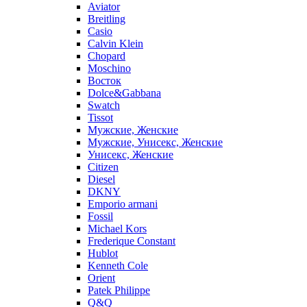
Aviator
Breitling
Casio
Calvin Klein
Chopard
Moschino
Восток
Dolce&Gabbana
Swatch
Tissot
Мужские, Женские
Мужские, Унисекс, Женские
Унисекс, Женские
Citizen
Diesel
DKNY
Emporio armani
Fossil
Michael Kors
Frederique Constant
Hublot
Kenneth Cole
Orient
Patek Philippe
Q&Q