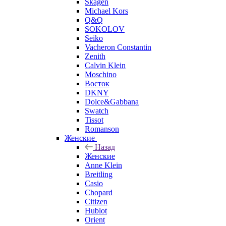
Skagen
Michael Kors
Q&Q
SOKOLOV
Seiko
Vacheron Constantin
Zenith
Calvin Klein
Moschino
Восток
DKNY
Dolce&Gabbana
Swatch
Tissot
Romanson
Женские
Назад
Женские
Anne Klein
Breitling
Casio
Chopard
Citizen
Hublot
Orient