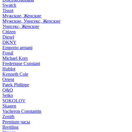
Swatch
Tissot
Мужские, Женские
Мужские, Унисекс, Женские
Унисекс, Женские
Citizen
Diesel
DKNY
Emporio armani
Fossil
Michael Kors
Frederique Constant
Hublot
Kenneth Cole
Orient
Patek Philippe
Q&Q
Seiko
SOKOLOV
Skagen
Vacheron Constantin
Zenith
Premium часы
Breitling