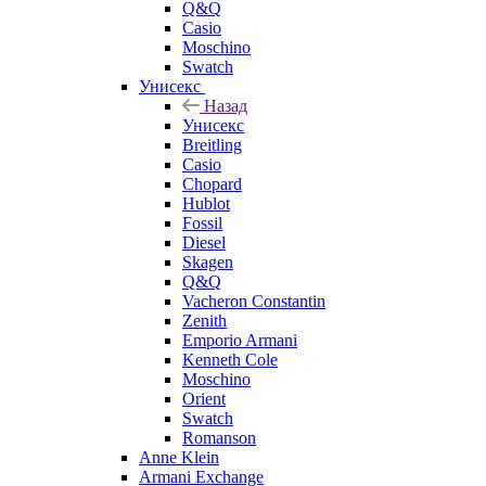
Q&Q
Casio
Moschino
Swatch
Унисекс
Назад
Унисекс
Breitling
Casio
Chopard
Hublot
Fossil
Diesel
Skagen
Q&Q
Vacheron Constantin
Zenith
Emporio Armani
Kenneth Cole
Moschino
Orient
Swatch
Romanson
Anne Klein
Armani Exchange