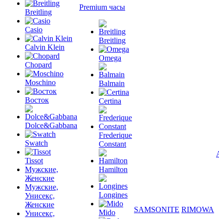
Premium часы
Breitling
Casio
Breitling
Calvin Klein
Omega
Chopard
Moschino
Balmain
Восток
Certina
Dolce&Gabbana
Frederique
Swatch
Constant
Tissot
Мужские,
Hamilton
Женские
Мужские,
Longines
Унисекс,
Женские
SAMSONITE
RIMOWA
Mido
Унисекс,