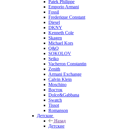
Patek Philippe
Emporio Armani
Fossil
Frederique Constant
Diesel
DKNY
Kenneth Cole
Skagen
Michael Kors
Q&Q
SOKOLOV
Seiko
Vacheron Constantin
Zenith
Armani Exchange
Calvin Klein
Moschino
Восток
Dolce&Gabbana
Swatch
Tissot
Romanson
Детские
Назад
Детские