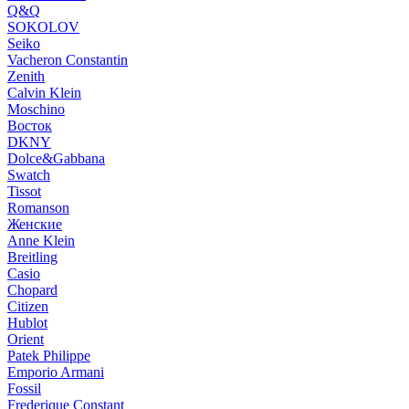
Q&Q
SOKOLOV
Seiko
Vacheron Constantin
Zenith
Calvin Klein
Moschino
Восток
DKNY
Dolce&Gabbana
Swatch
Tissot
Romanson
Женские
Anne Klein
Breitling
Casio
Chopard
Citizen
Hublot
Orient
Patek Philippe
Emporio Armani
Fossil
Frederique Constant