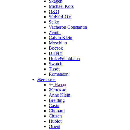
Skagen
Michael Kors
Q&Q
SOKOLOV
Seiko
Vacheron Constantin
Zenith
Calvin Klein
Moschino
Восток
DKNY
Dolce&Gabbana
Swatch
Tissot
Romanson
Женские
Назад
Женские
Anne Klein
Breitling
Casio
Chopard
Citizen
Hublot
Orient