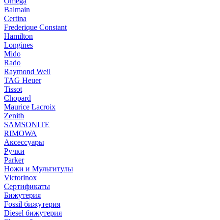
Omega
Balmain
Certina
Frederique Constant
Hamilton
Longines
Mido
Rado
Raymond Weil
TAG Heuer
Tissot
Chopard
Maurice Lacroix
Zenith
SAMSONITE
RIMOWA
Аксессуары
Ручки
Parker
Ножи и Мультитулы
Victorinox
Сертификаты
Бижутерия
Fossil бижутерия
Diesel бижутерия