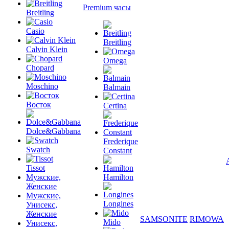
Premium часы
Breitling
Casio
Breitling
Calvin Klein
Omega
Chopard
Moschino
Balmain
Восток
Certina
Dolce&Gabbana
Frederique
Swatch
Constant
Tissot
Мужские,
Hamilton
Женские
Мужские,
Longines
Унисекс,
Женские
SAMSONITE
RIMOWA
Mido
Унисекс,