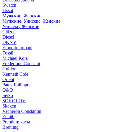
Swatch
Tissot
Мужские, Женские
Мужские, Унисекс, Женские
Унисекс, Женские
Citizen
Diesel
DKNY
Emporio armani
Fossil
Michael Kors
Frederique Constant
Hublot
Kenneth Cole
Orient
Patek Philippe
Q&Q
Seiko
SOKOLOV
Skagen
Vacheron Constantin
Zenith
Premium часы
Breitling