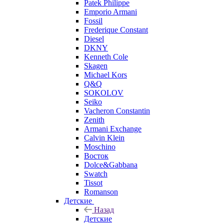
Patek Philippe
Emporio Armani
Fossil
Frederique Constant
Diesel
DKNY
Kenneth Cole
Skagen
Michael Kors
Q&Q
SOKOLOV
Seiko
Vacheron Constantin
Zenith
Armani Exchange
Calvin Klein
Moschino
Восток
Dolce&Gabbana
Swatch
Tissot
Romanson
Детские
Назад
Детские