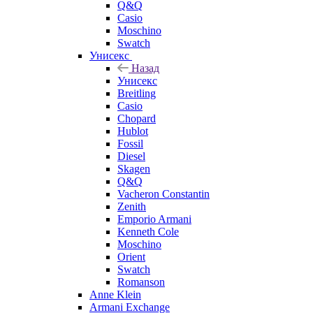
Q&Q
Casio
Moschino
Swatch
Унисекс
Назад
Унисекс
Breitling
Casio
Chopard
Hublot
Fossil
Diesel
Skagen
Q&Q
Vacheron Constantin
Zenith
Emporio Armani
Kenneth Cole
Moschino
Orient
Swatch
Romanson
Anne Klein
Armani Exchange