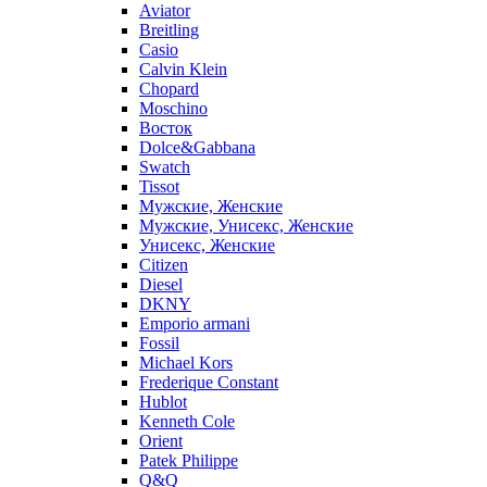
Aviator
Breitling
Casio
Calvin Klein
Chopard
Moschino
Восток
Dolce&Gabbana
Swatch
Tissot
Мужские, Женские
Мужские, Унисекс, Женские
Унисекс, Женские
Citizen
Diesel
DKNY
Emporio armani
Fossil
Michael Kors
Frederique Constant
Hublot
Kenneth Cole
Orient
Patek Philippe
Q&Q