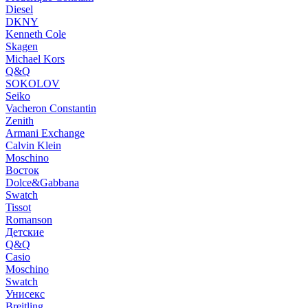
Diesel
DKNY
Kenneth Cole
Skagen
Michael Kors
Q&Q
SOKOLOV
Seiko
Vacheron Constantin
Zenith
Armani Exchange
Calvin Klein
Moschino
Восток
Dolce&Gabbana
Swatch
Tissot
Romanson
Детские
Q&Q
Casio
Moschino
Swatch
Унисекс
Breitling