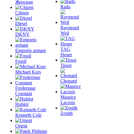
Женские
Rado
Citizen
Diesel
Raymond
Weil
DKNY
TAG
Emporio armani
Heuer
Fossil
Tissot
Michael Kors
Chopard
Frederique
Constant
Maurice
Lacroix
Hublot
Zenith
Kenneth Cole
Orient