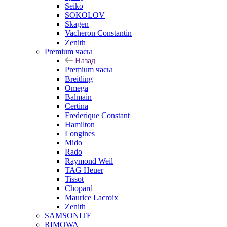
Seiko
SOKOLOV
Skagen
Vacheron Constantin
Zenith
Premium часы
Назад
Premium часы
Breitling
Omega
Balmain
Certina
Frederique Constant
Hamilton
Longines
Mido
Rado
Raymond Weil
TAG Heuer
Tissot
Chopard
Maurice Lacroix
Zenith
SAMSONITE
RIMOWA