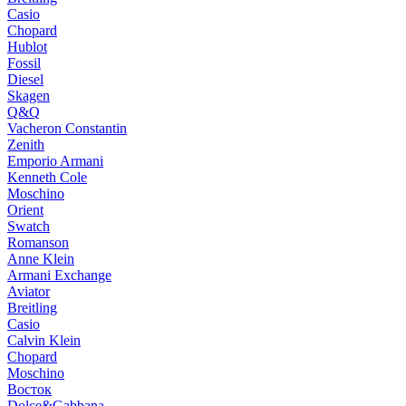
Casio
Chopard
Hublot
Fossil
Diesel
Skagen
Q&Q
Vacheron Constantin
Zenith
Emporio Armani
Kenneth Cole
Moschino
Orient
Swatch
Romanson
Anne Klein
Armani Exchange
Aviator
Breitling
Casio
Calvin Klein
Chopard
Moschino
Восток
Dolce&Gabbana